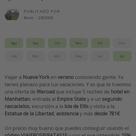
Vacaciones de Playa
PUBLICADO POR
Viajes para singles
Boon
·
2/8/2026
Escapadas románticas
Ago
Sep
Oct
Nov
Dic
Ene
Más temas
Trabajar en el extranjero
Feb
Mar
Abr
May
Jun
Jul
Cruceros por el Mediterráneo
Hoteles más hot de España
Viajar a
Nueva York
en
verano
conociendo gente. Ya
tienes planazo para tus vacaciones. Y es que te traemos
Guía de equipaje de mano
una oferta de
Weroad
que incluye 5 noches de
hotel en
Parques de atracciones
Manhattan
, entrada al
Empire State
y a un
segundo
Viaja con musicales
rascacielos
, excursión a la
isla de Ellis
y visita a la
Estatua de la Libertad
,
asistencia
y más
desde 781€
.
El Rey León el musical
Harry Potter en Londres y otros destinos
Un precio muy bueno que puedes conseguir usando el
Eventos deportivos
código VIAJEROSPIRATAS15
y con el que obtendrás
15%