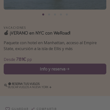
Marruecos
Islas Baleares
México
VACACIONES
Tailandia
🍎 ¡VERANO en NYC con WeRoad!
Maldivas
Paquete con hotel en Manhattan, acceso al Empire
Albania
State, excursión a la isla de Ellis y más
781€
Desde
pp
Inspiración para viajes
Info y reserva
Camping
Glamping
🔴 RESERVA TUS VUELOS
Viajes en tren
BUSCAR VUELOS A NUEVA YORK ✈️
Viajar sola como mujer
Ofertas para Vacaciones Activas
Viajes en familia
GUARDAR
COMPARTIR