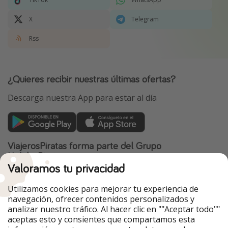
X
Telegram
Rss
¿Quieres recibir nuestras últimas ofertas?
Descarga nuestra App para estar al día
ViajerosPiratas forma parte del Grupo
HolidayPirates
Valoramos tu privacidad
Nuestros mercados
Utilizamos cookies para mejorar tu experiencia de
PiratinViaggio
HolidayPirates
navegación, ofrecer contenidos personalizados y
VakantiePiraten
WakacyjniPiraci
analizar nuestro tráfico. Al hacer clic en ""Aceptar todo""
VoyagesPirates
Ferienpiraten
aceptas esto y consientes que compartamos esta
Urlaubspiraten
Urlaubspiraten