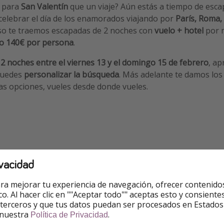
o para
San Valentín
que un viaje? Aún estás a tiempo de esca
 celebrar el día de los enamorados viajando por
París, Roma,
 eso te traemos escapadas de 2 noches con
vuelo + hotel
por m
lo 140€ por persona
.
e
2 noches entre el viernes 13 y el domingo 15 de febrero
, ap
puedes
personalizar la búsqueda
. Más adelante te damos los
as opciones, vueles desde donde vueles.
vacidad
ra mejorar tu experiencia de navegación, ofrecer contenido
ico. Al hacer clic en ""Aceptar todo"" aceptas esto y consie
 terceros y que tus datos puedan ser procesados en Estados
 nuestra
.
Política de Privacidad