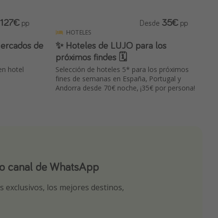
127€
35€
pp
Desde
pp
HOTELES
 Mercados de
✨ Hoteles de LUJO para los
próximos findes 🗓️
en hotel
Selección de hoteles 5* para los próximos
fines de semanas en España, Portugal y
Andorra desde 70€ noche, ¡35€ por persona!
ro canal de WhatsApp
ro canal de Telegram!
app
 exclusivos, los mejores destinos,
tas seleccionadas para ti por nuestros
r nuestros chollazos