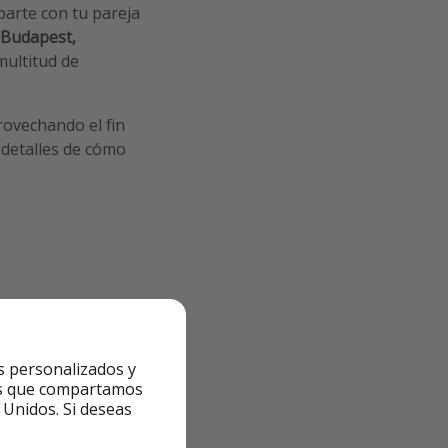
parte con tu pareja
 Budapest,
ultitud de
rovechando el fin
 detalles de cómo
s personalizados y
ntes que compartamos
 Unidos. Si deseas