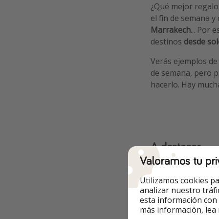
¿Qué mejor regal
el fin de semana y
Marrakech
... Por
destinos
desde so
Verás ejemplos d
de semana, pero 
hacerlo. Hay much
A destacar
Valoramos tu pri
Ideal parejas
Utilizamos cookies pa
analizar nuestro tráf
esta información con
más información, lea