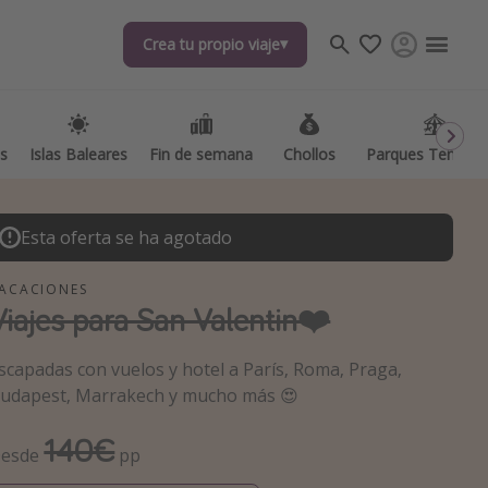
Crea tu propio viaje
Crea tu propio viaje
as
as
Islas Baleares
Islas Baleares
Fin de semana
Fin de semana
Chollos
Chollos
Parques Temátic
Parques Temátic
Esta oferta se ha agotado
ACACIONES
Viajes para San Valentin❤️
os destinos
scapadas con vuelos y hotel a París, Roma, Praga,
udapest, Marrakech y mucho más 😍
140€
esde
pp