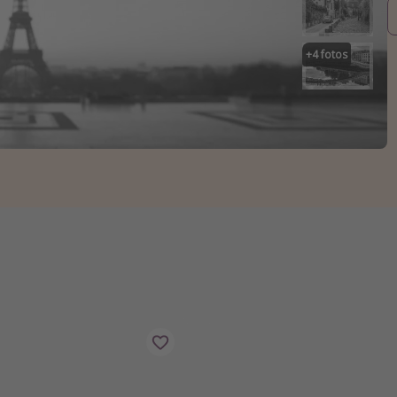
+
4
fotos