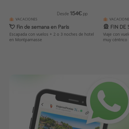
154€
Desde
pp
VACACIONES
VACACIONE
💘 Fin de semana en París
🎡 FIN DE
Escapada con vuelos + 2 o 3 noches de hotel
Viaje con vue
en Montparnasse
muy céntrico