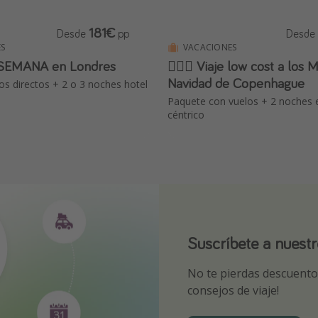
181€
Desde
pp
Desde
S
VACACIONES
 SEMANA en Londres
🧜🏻‍♀️ Viaje low cost a los
Navidad de Copenhague
los directos + 2 o 3 noches hotel
Paquete con vuelos + 2 noches 
céntrico
Suscríbete a nuest
¡Suscríbete a nuest
Descarga nuestra 
No te pierdas descuentos
¡Recibe las mejores ofer
Sé el primero en reserva
consejos de viaje!
expertos en viajes