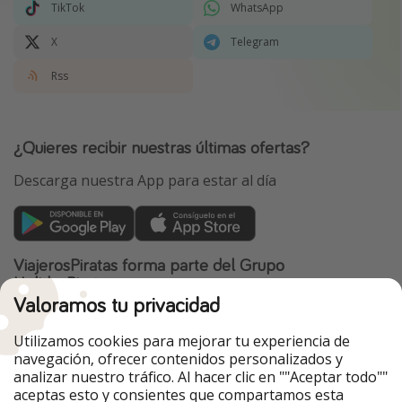
TikTok
WhatsApp
X
Telegram
Rss
¿Quieres recibir nuestras últimas ofertas?
Descarga nuestra App para estar al día
ViajerosPiratas forma parte del Grupo
HolidayPirates
Valoramos tu privacidad
Nuestros mercados
Utilizamos cookies para mejorar tu experiencia de
PiratinViaggio
HolidayPirates
navegación, ofrecer contenidos personalizados y
VakantiePiraten
WakacyjniPiraci
analizar nuestro tráfico. Al hacer clic en ""Aceptar todo""
VoyagesPirates
Ferienpiraten
aceptas esto y consientes que compartamos esta
Urlaubspiraten
Urlaubspiraten