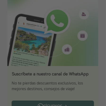
Suscríbete a nuestro canal de WhatsApp
Descarga nuestra app
¡Suscríbete a nuestro canal de Telegram!
No te pierdas descuentos exclusivos, los
Sé el primero en reservar nuestros chollazos
¡Recibe las mejores ofertas seleccionadas para
mejores destinos, consejos de viaje!
ti por nuestros expertos en viajes