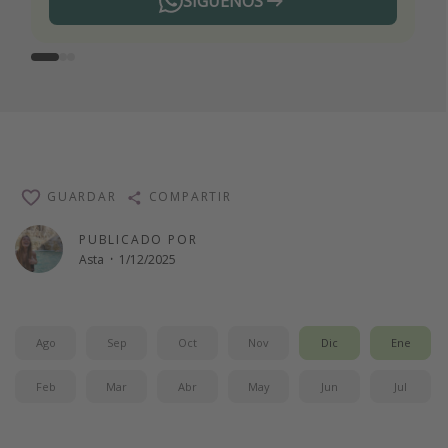
SÍGUENOS
Telegram
GUARDAR
COMPARTIR
PUBLICADO POR
Asta
·
1/12/2025
Ago
Sep
Oct
Nov
Dic
Ene
Feb
Mar
Abr
May
Jun
Jul