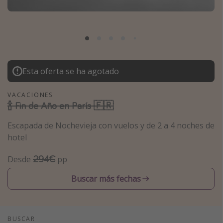
Marruecos
Islas Baleares
México
Tailandia
Esta oferta se ha agotado
Maldivas
Albania
VACACIONES
🍾 Fin de Año en París 🇫🇷
Inspiración para viajes
Escapada de Nochevieja con vuelos y de 2 a 4 noches de
hotel
Camping
Glamping
294€
Desde
pp
Viajes en tren
Buscar más fechas
Viajar sola como mujer
Ofertas para Vacaciones Activas
Viajes en familia
BUSCAR