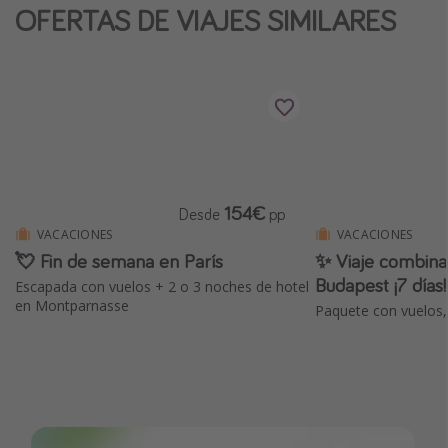
OFERTAS DE VIAJES SIMILARES
Vacaciones de Playa
Viajes para singles
Escapadas románticas
Más temas
Trabajar en el extranjero
154€
Desde
pp
Cruceros por el Mediterráneo
VACACIONES
VACACIONES
Hoteles más hot de España
💘 Fin de semana en París
✨ Viaje combina
Budapest ¡7 días!
Guía de equipaje de mano
Escapada con vuelos + 2 o 3 noches de hotel
en Montparnasse
Paquete con vuelos,
Parques de atracciones
Viaja con musicales
El Rey León el musical
Harry Potter en Londres y otros destinos
Eventos deportivos