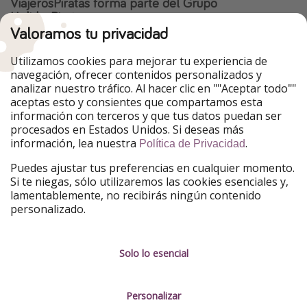
ViajerosPiratas forma parte del Grupo
HolidayPirates
Valoramos tu privacidad
Nuestros mercados
Utilizamos cookies para mejorar tu experiencia de
PiratinViaggio
HolidayPirates
navegación, ofrecer contenidos personalizados y
VakantiePiraten
WakacyjniPiraci
analizar nuestro tráfico. Al hacer clic en ""Aceptar todo""
VoyagesPirates
Ferienpiraten
aceptas esto y consientes que compartamos esta
Urlaubspiraten
Urlaubspiraten
información con terceros y que tus datos puedan ser
TravelPirates
procesados en Estados Unidos. Si deseas más
información, lea nuestra
.
Nuestro grupo
Política de Privacidad
HolidayPirates Group
Puedes ajustar tus preferencias en cualquier momento.
Si te niegas, sólo utilizaremos las cookies esenciales y,
Conócenos mejor
Información legal
lamentablemente, no recibirás ningún contenido
personalizado.
Sobre ViajerosPiratas
Términos y condiciones
Empleo
Política de privacidad
Solo lo esencial
Prensa
Aviso legal
Personalizar
Partners
Gestionar servicios