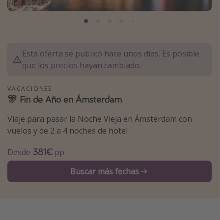
Marruecos
Islas Baleares
México
Esta oferta se publicó hace unos días. Es posible
Tailandia
que los precios hayan cambiado.
Maldivas
VACACIONES
Albania
🎊 Fin de Año en Ámsterdam
Viaje para pasar la Noche Vieja en Ámsterdam con
Inspiración para viajes
vuelos y de 2 a 4 noches de hotel
Camping
381€
Desde
pp
Glamping
Viajes en tren
Buscar más fechas
Viajar sola como mujer
Ofertas para Vacaciones Activas
Viajes en familia