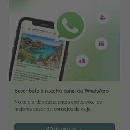
Suscríbete a nuestro canal de WhatsApp
Descarga nuestra app
¡Suscríbete a nuestro canal de Telegram!
No te pierdas descuentos exclusivos, los
Sé el primero en reservar nuestros chollazos
¡Recibe las mejores ofertas seleccionadas para
mejores destinos, consejos de viaje!
ti por nuestros expertos en viajes