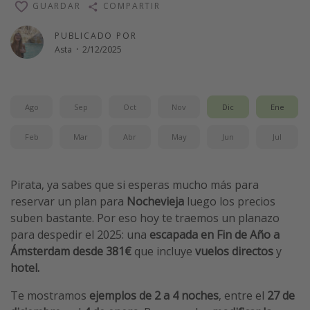
GUARDAR
COMPARTIR
Vacaciones de Playa
PUBLICADO POR
Viajes para singles
Asta
·
2/12/2025
Escapadas románticas
Más temas
Ago
Sep
Oct
Nov
Dic
Ene
Trabajar en el extranjero
Feb
Mar
Abr
May
Jun
Jul
Cruceros por el Mediterráneo
Hoteles más hot de España
Pirata, ya sabes que si esperas mucho más para
Guía de equipaje de mano
reservar un plan para
Nochevieja
luego los precios
suben bastante. Por eso hoy te traemos un planazo
Parques de atracciones
para despedir el 2025: una
escapada en Fin de Año a
Viaja con musicales
Ámsterdam desde 381€
que incluye
vuelos directos
y
El Rey León el musical
hotel.
Harry Potter en Londres y otros destinos
Te mostramos
ejemplos de 2 a 4 noches
, entre el
27 de
Eventos deportivos