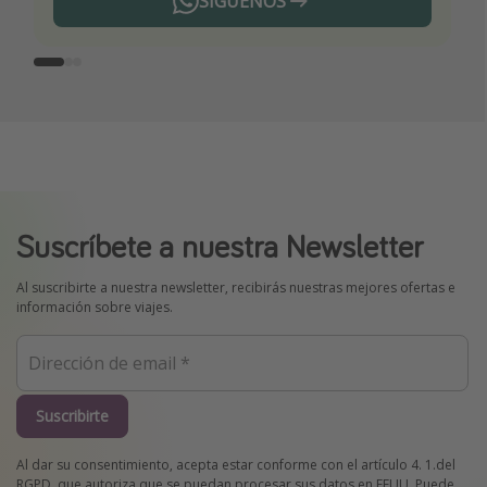
SÍGUENOS
Telegram
Suscríbete a nuestra Newsletter
Al suscribirte a nuestra newsletter, recibirás nuestras mejores ofertas e
información sobre viajes.
Suscribirte
Al dar su consentimiento, acepta estar conforme con el artículo 4. 1.del
RGPD, que autoriza que se puedan procesar sus datos en EEUU. Puede