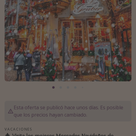
Marruecos
Islas Baleares
México
Tailandia
Maldivas
Albania
Inspiración para viajes
Camping
Glamping
Viajes en tren
Esta oferta se publicó hace unos días. Es posible
que los precios hayan cambiado.
Viajar sola como mujer
Ofertas para Vacaciones Activas
VACACIONES
Viajes en familia
🎄 Visita los mejores Mercados Navideños de