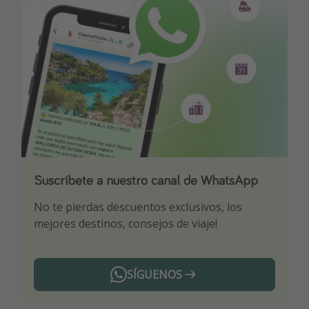
Suscríbete a nuestro canal de WhatsApp
Descarga nuestra app
¡Suscríbete a nuestro canal de Telegram!
No te pierdas descuentos exclusivos, los
Sé el primero en reservar nuestros chollazos
¡Recibe las mejores ofertas seleccionadas para
mejores destinos, consejos de viaje!
ti por nuestros expertos en viajes
SÍGUENOS
Telegram