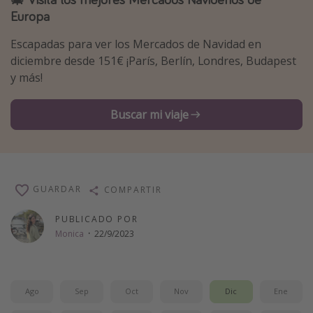
Europa
Vacaciones de Playa
Viajes para singles
Escapadas para ver los Mercados de Navidad en
diciembre desde 151€ ¡París, Berlín, Londres, Budapest
Escapadas románticas
y más!
Más temas
Buscar mi viaje
Trabajar en el extranjero
Cruceros por el Mediterráneo
Hoteles más hot de España
GUARDAR
COMPARTIR
Guía de equipaje de mano
Parques de atracciones
PUBLICADO POR
Monica
·
22/9/2023
Viaja con musicales
El Rey León el musical
Harry Potter en Londres y otros destinos
Ago
Sep
Oct
Nov
Dic
Ene
Eventos deportivos