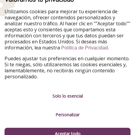
Nuestros mercados
Utilizamos cookies para mejorar tu experiencia de
PiratinViaggio
HolidayPirates
navegación, ofrecer contenidos personalizados y
VakantiePiraten
WakacyjniPiraci
analizar nuestro tráfico. Al hacer clic en ""Aceptar todo""
VoyagesPirates
Ferienpiraten
aceptas esto y consientes que compartamos esta
Urlaubspiraten
Urlaubspiraten
información con terceros y que tus datos puedan ser
TravelPirates
procesados en Estados Unidos. Si deseas más
información, lea nuestra
.
Nuestro grupo
Política de Privacidad
HolidayPirates Group
Puedes ajustar tus preferencias en cualquier momento.
Si te niegas, sólo utilizaremos las cookies esenciales y,
Conócenos mejor
Información legal
lamentablemente, no recibirás ningún contenido
personalizado.
Sobre ViajerosPiratas
Términos y condiciones
Empleo
Política de privacidad
Solo lo esencial
Prensa
Aviso legal
Personalizar
Partners
Gestionar servicios
Sostenibilidad
Aceptar todo