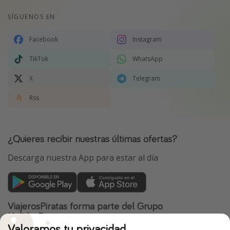
SÍGUENOS EN
Facebook
Instagram
TikTok
WhatsApp
X
Telegram
Rss
¿Quieres recibir nuestras últimas ofertas?
Descarga nuestra App para estar al día
ViajerosPiratas forma parte del Grupo
HolidayPirates
Valoramos tu privacidad