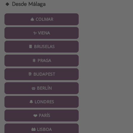
🔸 Desde Málaga
🎄 COLMAR
✨ VIENA
🍫 BRUSELAS
🎇 PRAGA
🥂 BUDAPEST
🥨 BERLÍN
🔔 LONDRES
❤️ PARÍS
🚋 LISBOA