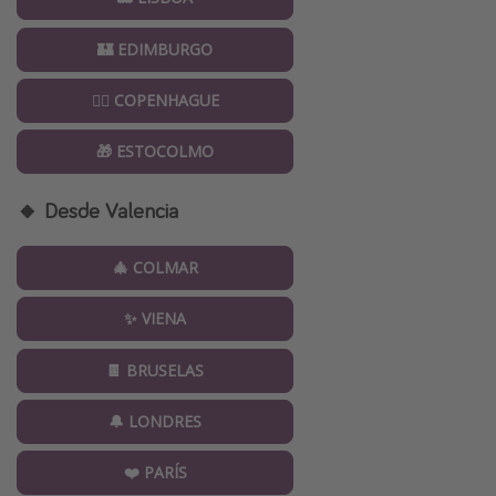
🏰 EDIMBURGO
🧜‍♀️ COPENHAGUE
🎁 ESTOCOLMO
🔸 Desde Valencia
🎄 COLMAR
✨ VIENA
🍫 BRUSELAS
🔔 LONDRES
❤️ PARÍS