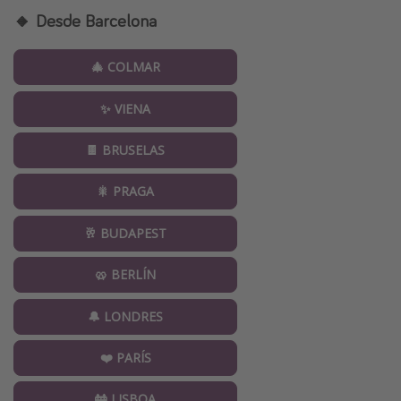
🔸 Desde Barcelona
🎄 COLMAR
✨ VIENA
🍫 BRUSELAS
🎇 PRAGA
🥂 BUDAPEST
🥨 BERLÍN
🔔 LONDRES
❤️ PARÍS
🚋 LISBOA