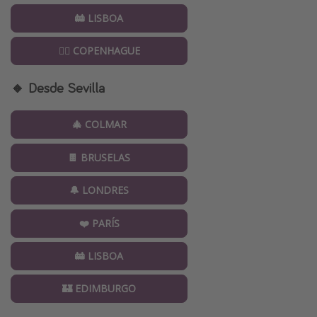
🚋 LISBOA
🧜‍♀️ COPENHAGUE
🔸 Desde Sevilla
🎄 COLMAR
🍫 BRUSELAS
🔔 LONDRES
❤️ PARÍS
🚋 LISBOA
🏰 EDIMBURGO