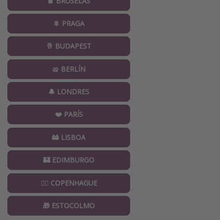
🍫 BRUSELAS
🎇 PRAGA
🥂 BUDAPEST
🥨 BERLÍN
🔔 LONDRES
❤️ PARÍS
🚋 LISBOA
🏰 EDIMBURGO
🧜‍♀️ COPENHAGUE
🎁 ESTOCOLMO