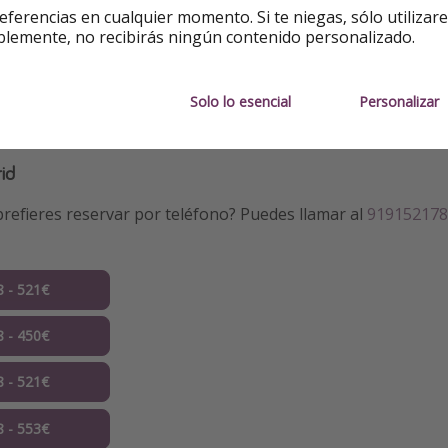
eferencias en cualquier momento. Si te niegas, sólo utilizar
blemente, no recibirás ningún contenido personalizado.
s
ejemplos
. Puedes cambiarlas.
Solo lo esencial
Personalizar
suma de
vuelo + hotel
.
id
refieres reservar por teléfono? Puedes llamar al
919152178
8 - 521€
8 - 450€
8 - 521€
8 - 553€