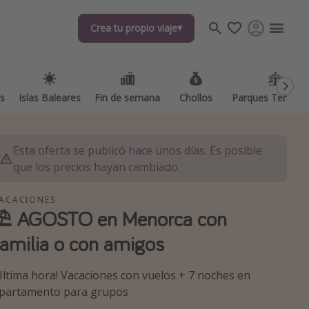
Crea tu propio viaje
Crea tu propio viaje
as
as
Islas Baleares
Islas Baleares
Fin de semana
Fin de semana
Chollos
Chollos
Parques Temátic
Parques Temátic
Esta oferta se publicó hace unos días. Es posible
que los precios hayan cambiado.
ACACIONES
⛱️ AGOSTO en Menorca con
os destinos
familia o con amigos
Última hora! Vacaciones con vuelos + 7 noches en
partamento para grupos