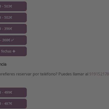
8 - 503€
8 - 502€
8 - 396€
 - 368€ ✅
 fechas ✚
ncia
refieres reservar por teléfono? Puedes llamar al
919152178
8 - 499€
8 - 497€