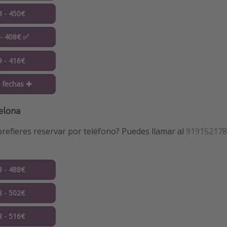
8 - 450€
 - 408€ ✅
9 - 416€
 fechas ✚
elona
refieres reservar por teléfono? Puedes llamar al
919152178
8 - 488€
8 - 502€
8 - 516€