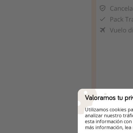
Valoramos tu pri
Ir a la oferta
Utilizamos cookies pa
🟡 Precio a fecha d
analizar nuestro tráf
esta información con
más información, lea