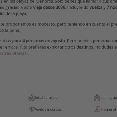
 en las playas de Menorca. Solo tienes que llamar a tus ami
ais gracias a este
viaje desde 368€.
Incluyendo
vuelos
y
7 no
m de la playa.
 te proponemos es modesto, pero teniendo en cuenta el preci
e la pena.
mplos
para 4 personas en agosto
. Pero puedes
personaliza
er enlace. Y, si prefieres explorar otros destinos, no dudes 
stras ofertas
.
Ideal familias
Ideal gru
Vuelos incluidos
Piscina al 