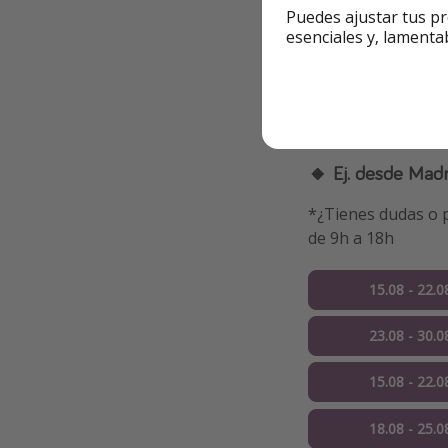
Puedes ajustar tus pr
esenciales y, lamenta
Otras opcione
✅ Las fechas son
✅ El precio es la 
🔸 Ej. desde Madr
*¿Tienes dudas o p
de 9h a 18h
15.08 - 22.0
23.08 - 30.0
15.08 - 22.0
18.08 - 25.0