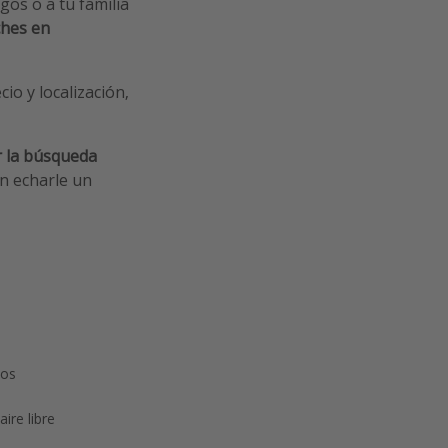
gos o a tu familia
ches en
o y localización,
r la búsqueda
en echarle un
pos
aire libre