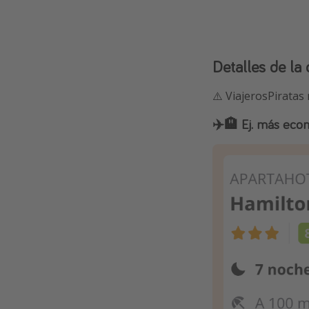
Detalles de la 
⚠️ ViajerosPiratas
✈️🏨 Ej. más eco