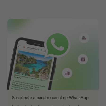
Suscríbete a nuestro canal de WhatsApp
Descarga nuestra app
¡Suscríbete a nuestro canal de Telegram!