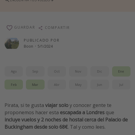
Vacaciones de Playa
Viajes para singles
Escapadas románticas
GUARDAR
COMPARTIR
PUBLICADO POR
Más temas
Boon
·
5/1/2024
Trabajar en el extranjero
Cruceros por el Mediterráneo
Ago
Sep
Oct
Nov
Dic
Ene
Hoteles más hot de España
Guía de equipaje de mano
Feb
Mar
Abr
May
Jun
Jul
Parques de atracciones
Viaja con musicales
Pirata, si te gusta
viajar solo
y conocer gente te
proponemos hacer esta
escapada a Londres
que
El Rey León el musical
incluye vuelos y 2 noches de hostal cerca del Palacio de
Harry Potter en Londres y otros destinos
Buckingham desde solo 68€
. Tal y como lees.
Eventos deportivos