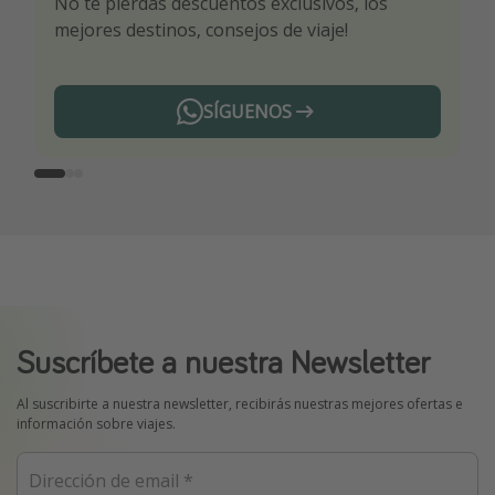
No te pierdas descuentos exclusivos, los
Sé el primero en reservar nuestros chollazos
¡Recibe las mejores ofertas seleccionadas para
mejores destinos, consejos de viaje!
ti por nuestros expertos en viajes
SÍGUENOS
Telegram
Suscríbete a nuestra Newsletter
Al suscribirte a nuestra newsletter, recibirás nuestras mejores ofertas e
información sobre viajes.