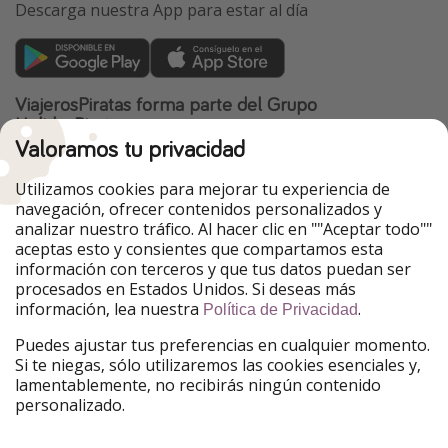
Descarga nuestra App para estar al día
ViajerosPiratas forma parte del Grupo
HolidayPirates
Valoramos tu privacidad
Nuestros mercados
Utilizamos cookies para mejorar tu experiencia de
PiratinViaggio
HolidayPirates
navegación, ofrecer contenidos personalizados y
VakantiePiraten
WakacyjniPiraci
analizar nuestro tráfico. Al hacer clic en ""Aceptar todo""
VoyagesPirates
Ferienpiraten
aceptas esto y consientes que compartamos esta
Urlaubspiraten
Urlaubspiraten
información con terceros y que tus datos puedan ser
TravelPirates
procesados en Estados Unidos. Si deseas más
información, lea nuestra
.
Nuestro grupo
Política de Privacidad
HolidayPirates Group
Puedes ajustar tus preferencias en cualquier momento.
Si te niegas, sólo utilizaremos las cookies esenciales y,
Conócenos mejor
Información legal
lamentablemente, no recibirás ningún contenido
personalizado.
Sobre ViajerosPiratas
Términos y condiciones