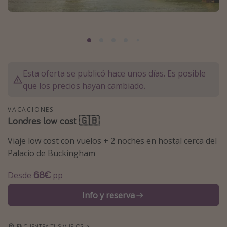
Marruecos
Islas Baleares
México
Tailandia
Esta oferta se publicó hace unos días. Es posible
Maldivas
que los precios hayan cambiado.
Albania
VACACIONES
Londres low cost 🇬🇧
Inspiración para viajes
Viaje low cost con vuelos + 2 noches en hostal cerca del
Camping
Palacio de Buckingham
Glamping
68€
Desde
pp
Viajes en tren
Viajar sola como mujer
Info y reserva
Ofertas para Vacaciones Activas
Viajes en familia
ENCUENTRA TUS VUELOS ✈️