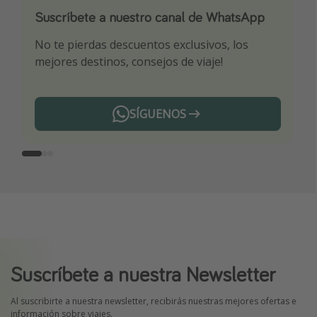
Suscríbete a nuestro canal de WhatsApp
Descarga nuestra app
¡Suscríbete a nuestro canal de Telegram!
No te pierdas descuentos exclusivos, los
Sé el primero en reservar nuestros chollazos
¡Recibe las mejores ofertas seleccionadas para
mejores destinos, consejos de viaje!
ti por nuestros expertos en viajes
SÍGUENOS
Telegram
Suscríbete a nuestra Newsletter
Al suscribirte a nuestra newsletter, recibirás nuestras mejores ofertas e
información sobre viajes.