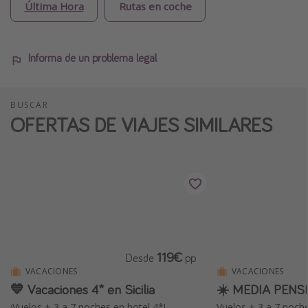
Última Hora
Rutas en coche
Informa de un problema legal
BUSCAR
OFERTAS DE VIAJES SIMILARES
119€
Desde
pp
VACACIONES
VACACIONES
💙 Vacaciones 4* en Sicilia
☀️ MEDIA PENSI
¡Vuelos + 3 a 7 noches en hotel 4*!
Vuelos + 3 a 7 noch