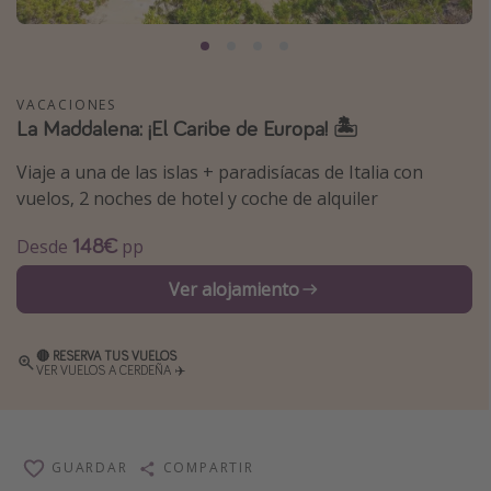
Marruecos
Islas Baleares
México
VACACIONES
La Maddalena: ¡El Caribe de Europa! 🏝️
Tailandia
Maldivas
Viaje a una de las islas + paradisíacas de Italia con
vuelos, 2 noches de hotel y coche de alquiler
Albania
148€
Desde
pp
Inspiración para viajes
Ver alojamiento
Camping
Glamping
🔴 RESERVA TUS VUELOS
VER VUELOS A CERDEÑA ✈️
Viajes en tren
Viajar sola como mujer
Ofertas para Vacaciones Activas
GUARDAR
COMPARTIR
Viajes en familia