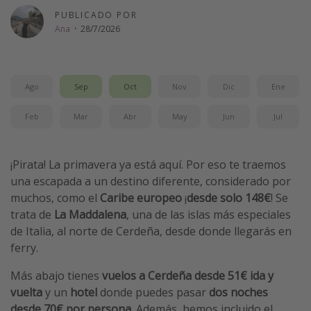
PUBLICADO POR
Vacaciones de Playa
Ana
·
28/7/2026
Viajes para singles
Escapadas románticas
Ago
Sep
Oct
Nov
Dic
Ene
Más temas
Feb
Mar
Abr
May
Jun
Jul
Trabajar en el extranjero
Cruceros por el Mediterráneo
¡Pirata! La primavera ya está aquí. Por eso te traemos
Hoteles más hot de España
una escapada a un destino diferente, considerado por
Guía de equipaje de mano
muchos, como el
Caribe europeo
¡
desde solo 148€
! Se
trata de
La Maddalena
, una de las islas más especiales
Parques de atracciones
de Italia, al norte de Cerdeña, desde donde llegarás en
Viaja con musicales
ferry.
El Rey León el musical
Más abajo tienes
vuelos a Cerdeña desde 51€ ida y
Harry Potter en Londres y otros destinos
vuelta
y un
hotel
donde puedes pasar
dos noches
Eventos deportivos
desde 70€ por persona
. Además, hemos incluido el