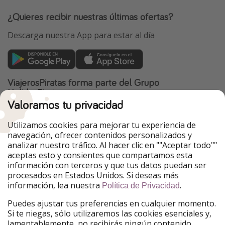
¿Quieres recibir nuestras últimas ofertas?
Descarga nuestra App para estar al día
ViajerosPiratas forma parte del Grupo
HolidayPirates
Valoramos tu privacidad
Nuestros mercados
Utilizamos cookies para mejorar tu experiencia de
PiratinViaggio
HolidayPirates
navegación, ofrecer contenidos personalizados y
VakantiePiraten
WakacyjniPiraci
analizar nuestro tráfico. Al hacer clic en ""Aceptar todo""
VoyagesPirates
Ferienpiraten
aceptas esto y consientes que compartamos esta
Urlaubspiraten
Urlaubspiraten
información con terceros y que tus datos puedan ser
TravelPirates
procesados en Estados Unidos. Si deseas más
información, lea nuestra
.
Nuestro grupo
Política de Privacidad
HolidayPirates Group
Puedes ajustar tus preferencias en cualquier momento.
Si te niegas, sólo utilizaremos las cookies esenciales y,
Conócenos mejor
Información legal
lamentablemente, no recibirás ningún contenido