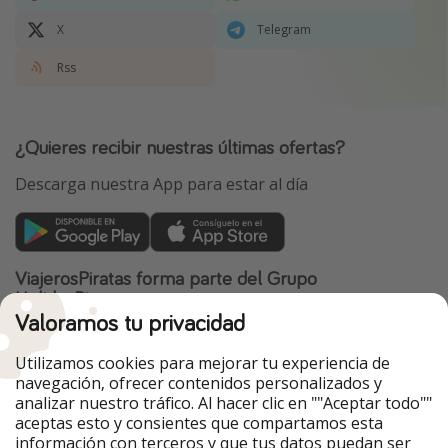
X
Telegram
Rss
¿Quieres recibir nuestras últimas ofertas?
Descarga nuestra App para estar al día
ViajerosPiratas forma parte del Grupo
HolidayPirates
Valoramos tu privacidad
Nuestros mercados
Utilizamos cookies para mejorar tu experiencia de
PiratinViaggio
HolidayPirates
navegación, ofrecer contenidos personalizados y
VakantiePiraten
WakacyjniPiraci
analizar nuestro tráfico. Al hacer clic en ""Aceptar todo""
VoyagesPirates
Ferienpiraten
aceptas esto y consientes que compartamos esta
Urlaubspiraten
Urlaubspiraten
información con terceros y que tus datos puedan ser
TravelPirates