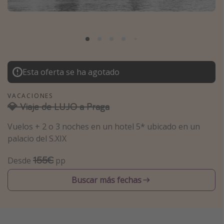
Marruecos
Islas Baleares
México
Tailandia
Esta oferta se ha agotado
Maldivas
Albania
VACACIONES
💎 Viaje de LUJO a Praga
Inspiración para viajes
Vuelos + 2 o 3 noches en un hotel 5* ubicado en un
palacio del S.XIX
Camping
Glamping
155€
Desde
pp
Viajes en tren
Buscar más fechas
Viajar sola como mujer
Ofertas para Vacaciones Activas
Viajes en familia