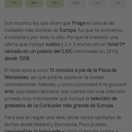
Feb
Mar
Abr
May
Jun
Jul
Son muchos los que dicen que
Praga
es una de las
ciudades más bonitas de
Europa
. Así que te animamos
a visitarla y por todo lo alto. Porque te traemos una
oferta que incluye
vuelos
y 2 o 3 noches en un
hotel 5*
ubicado en un palacio del S.XIX
(reformado en 2014)
desde 155€
.
El hotel está a unos
15 minutos a pie de la Plaza de
Wenceslao
, así que podrás explorar la ciudad
cómodamente. Además, y como curiosidad si te gusta el
arte
, queríamos destacar que cuenta con una colección
privada muy interesante que incluye la
selección de
grabados de Le Corbusier más grande de Europa
.
Para que te hagas una idea, verás varios ejemplos de
fechas desde Madrid y Barcelona. Pero puedes
personalizar la búsqueda
al abrir cualquier enlace y