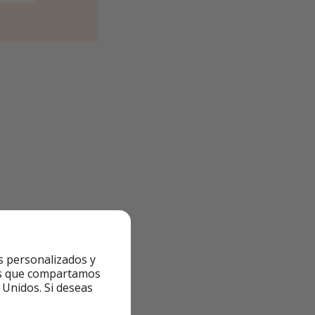
de lunes a viernes
s personalizados y
ntes que compartamos
 Unidos. Si deseas