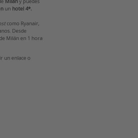
 de
Milán
y puedes
en
un
hotel 4*.
ost
como Ryanair,
anos. Desde
 de Milán en 1 hora
ir un enlace o