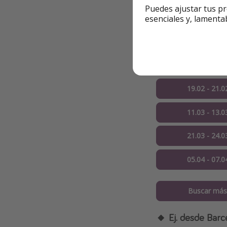
Puedes ajustar tus pr
esenciales y, lamenta
22.01 - 24.01
05.02 - 07.0
13.02 - 16.0
19.02 - 21.0
11.03 - 13.0
21.03 - 24.0
05.04 - 07.0
Buscar más
🔸 Ej. desde Barc