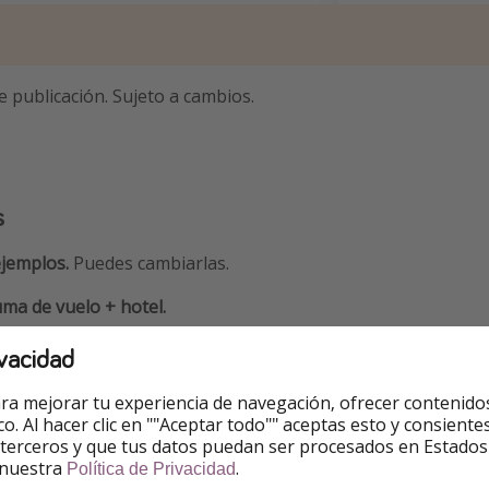
e publicación. Sujeto a cambios.
s
jemplos.
Puedes cambiarlas.
ma de vuelo + hotel.
id
vacidad
refieres reservar por teléfono? Puedes llamar al
919152178
ra mejorar tu experiencia de navegación, ofrecer contenido
ico. Al hacer clic en ""Aceptar todo"" aceptas esto y consie
 terceros y que tus datos puedan ser procesados en Estados
 nuestra
.
Política de Privacidad
 - 230€ ✅