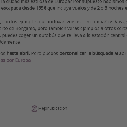
r la ciudad más estilosa de Europa? Por supuesto hablamos
a
escapada
desde 135€
que incluye
vuelos
y de
2 o 3 noches 
, con los ejemplos que incluyan vuelos con compañías
low c
uerto de Bérgamo, pero también verás ejemplos a otros cerc
s, puedes coger un autobús que te lleva a la estación central
ádamente.
los
hasta abril
. Pero puedes
personalizar la búsqueda
al abr
as por Europa
.
Mejor ubicación