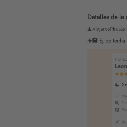
Detalles de la 
⚠️
ViajerosPiratas 
✈️🏨 Ej. de fecha