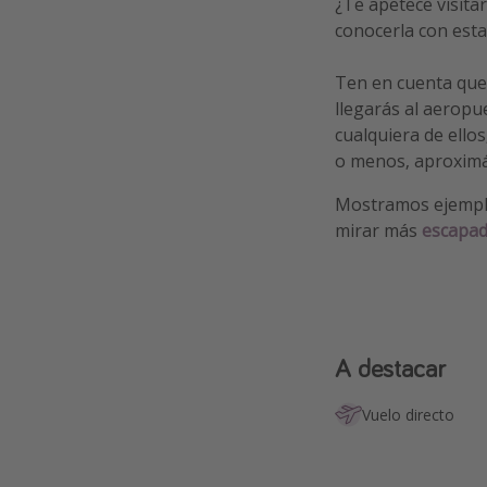
¿Te apetece visita
conocerla con est
Ten en cuenta que
llegarás al aerop
cualquiera de ello
o menos, aproxim
Mostramos ejemp
mirar más
escapad
A destacar
Vuelo directo