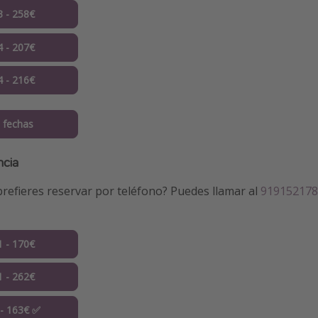
3 - 258€
4 - 207€
4 - 216€
 fechas
ncia
refieres reservar por teléfono? Puedes llamar al
919152178
1 - 170€
1 - 262€
 - 163€ ✅