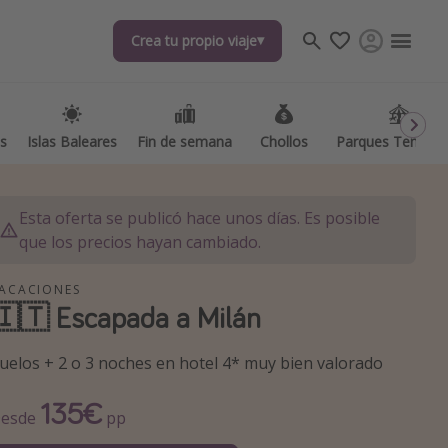
Crea tu propio viaje
Crea tu propio viaje
as
as
Islas Baleares
Islas Baleares
Fin de semana
Fin de semana
Chollos
Chollos
Parques Temátic
Parques Temátic
Esta oferta se publicó hace unos días. Es posible
que los precios hayan cambiado.
ACACIONES
🇮🇹 Escapada a Milán
os destinos
uelos + 2 o 3 noches en hotel 4* muy bien valorado
135€
esde
pp