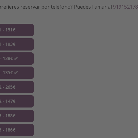
refieres reservar por teléfono? Puedes llamar al
919152178
1 - 151€
1 - 193€
 - 138€ ✅
 - 135€ ✅
2 - 265€
2 - 147€
3 - 188€
3 - 186€