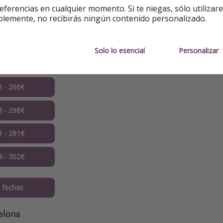
eferencias en cualquier momento. Si te niegas, sólo utilizar
blemente, no recibirás ningún contenido personalizado.
 - 236€ ✅
2 - 263€
Solo lo esencial
Personalizar
2 - 249€
2 - 266€
3 - 298€
3 - 281€
4 - 302€
 fechas
elona