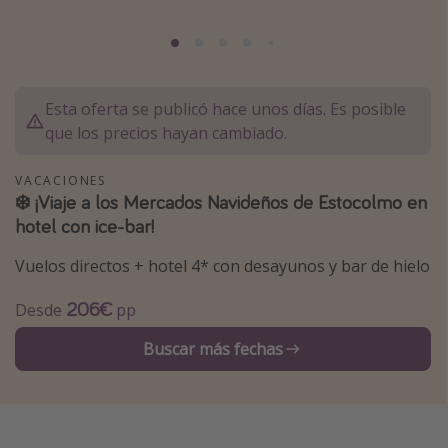
Marruecos
Islas Baleares
México
Esta oferta se publicó hace unos días. Es posible
Tailandia
que los precios hayan cambiado.
Maldivas
VACACIONES
Albania
❄️ ¡Viaje a los Mercados Navideños de Estocolmo en
hotel con ice-bar!
Inspiración para viajes
Vuelos directos + hotel 4* con desayunos y bar de hielo
Camping
206€
Desde
pp
Glamping
Viajes en tren
Buscar más fechas
Viajar sola como mujer
Ofertas para Vacaciones Activas
Viajes en familia