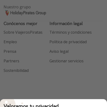
Nuestro grupo
HolidayPirates Group
Conócenos mejor
Información legal
Sobre ViajerosPiratas
Términos y condiciones
Empleo
Política de privacidad
Prensa
Aviso legal
Partners
Gestionar servicios
Sostenibilidad
Valoramos tu privacidad