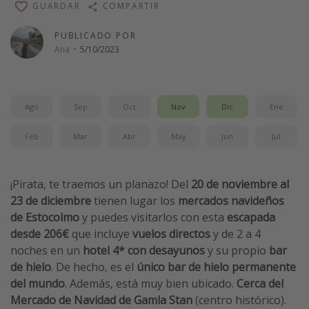
GUARDAR
COMPARTIR
Vacaciones de Playa
PUBLICADO POR
Viajes para singles
Ana
·
5/10/2023
Escapadas románticas
Más temas
Ago
Sep
Oct
Nov
Dic
Ene
Trabajar en el extranjero
Feb
Mar
Abr
May
Jun
Jul
Cruceros por el Mediterráneo
Hoteles más hot de España
¡Pirata, te traemos un planazo! Del
20 de noviembre al
Guía de equipaje de mano
23 de diciembre
tienen lugar los
mercados navideños
de Estocolmo
y puedes visitarlos con esta
escapada
Parques de atracciones
desde 206€
que incluye
vuelos directos
y de 2 a 4
Viaja con musicales
noches en un
hotel 4* con desayunos
y su propio
bar
El Rey León el musical
de hielo
. De hecho, es el
único bar de hielo permanente
del mundo
. Además, está muy bien ubicado.
Cerca del
Harry Potter en Londres y otros destinos
Mercado de Navidad de Gamla Stan
(centro histórico).
Eventos deportivos