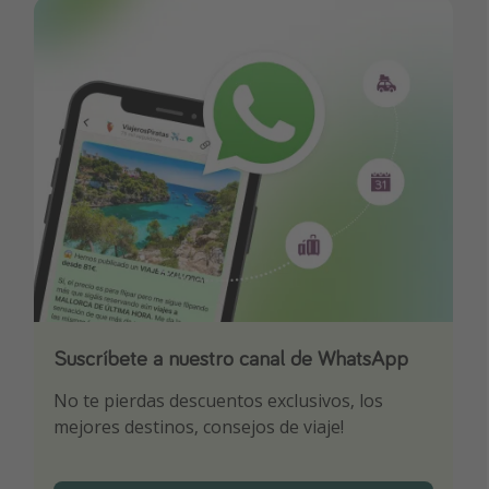
Suscríbete a nuestro canal de WhatsApp
Descarga nuestra app
¡Suscríbete a nuestro canal de Telegram!
No te pierdas descuentos exclusivos, los
Sé el primero en reservar nuestros chollazos
¡Recibe las mejores ofertas seleccionadas para
mejores destinos, consejos de viaje!
ti por nuestros expertos en viajes