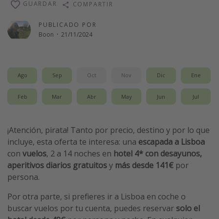
GUARDAR
COMPARTIR
Vacaciones de Playa
PUBLICADO POR
Viajes para singles
Boon
·
21/11/2024
Escapadas románticas
Más temas
Ago
Sep
Oct
Nov
Dic
Ene
Trabajar en el extranjero
Feb
Mar
Abr
May
Jun
Jul
Cruceros por el Mediterráneo
Hoteles más hot de España
¡Atención, pirata! Tanto por precio, destino y por lo que
Guía de equipaje de mano
incluye, esta oferta te interesa: una
escapada a Lisboa
con
vuelos
, 2 a 14 noches en
hotel 4* con desayunos,
Parques de atracciones
aperitivos diarios gratuitos
y
más
desde 141€
por
Viaja con musicales
persona.
El Rey León el musical
Por otra parte, si prefieres ir a Lisboa en coche o
Harry Potter en Londres y otros destinos
buscar vuelos por tu cuenta, puedes reservar
solo el
Eventos deportivos