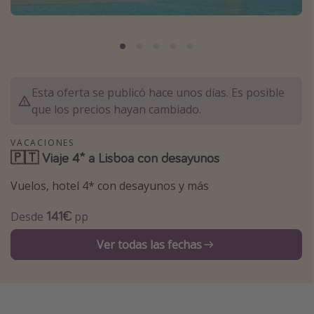
Marruecos
Islas Baleares
México
Tailandia
Esta oferta se publicó hace unos días. Es posible
Maldivas
que los precios hayan cambiado.
Albania
VACACIONES
🇵🇹 Viaje 4* a Lisboa con desayunos
Inspiración para viajes
Vuelos, hotel 4* con desayunos y más
Camping
141€
Desde
pp
Glamping
Viajes en tren
Ver todas las fechas
Viajar sola como mujer
Ofertas para Vacaciones Activas
Viajes en familia