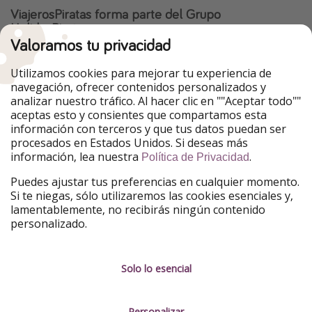
ViajerosPiratas forma parte del Grupo
HolidayPirates
Valoramos tu privacidad
Nuestros mercados
Utilizamos cookies para mejorar tu experiencia de
PiratinViaggio
HolidayPirates
navegación, ofrecer contenidos personalizados y
VakantiePiraten
WakacyjniPiraci
analizar nuestro tráfico. Al hacer clic en ""Aceptar todo""
VoyagesPirates
Ferienpiraten
aceptas esto y consientes que compartamos esta
Urlaubspiraten
Urlaubspiraten
información con terceros y que tus datos puedan ser
TravelPirates
procesados en Estados Unidos. Si deseas más
información, lea nuestra
.
Nuestro grupo
Política de Privacidad
HolidayPirates Group
Puedes ajustar tus preferencias en cualquier momento.
Si te niegas, sólo utilizaremos las cookies esenciales y,
Conócenos mejor
Información legal
lamentablemente, no recibirás ningún contenido
personalizado.
Sobre ViajerosPiratas
Términos y condiciones
Empleo
Política de privacidad
Solo lo esencial
Prensa
Aviso legal
Personalizar