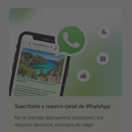
Suscríbete a nuestro canal de WhatsApp
Descarga nuestra app
¡Suscríbete a nuestro canal de Telegram!
No te pierdas descuentos exclusivos, los
Sé el primero en reservar nuestros chollazos
¡Recibe las mejores ofertas seleccionadas para
mejores destinos, consejos de viaje!
ti por nuestros expertos en viajes