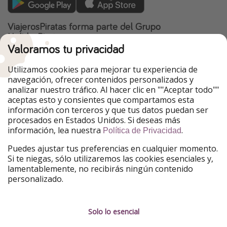
ViajerosPiratas forma parte del Grupo
HolidayPirates
Valoramos tu privacidad
Nuestros mercados
Utilizamos cookies para mejorar tu experiencia de
PiratinViaggio
HolidayPirates
navegación, ofrecer contenidos personalizados y
VakantiePiraten
WakacyjniPiraci
analizar nuestro tráfico. Al hacer clic en ""Aceptar todo""
VoyagesPirates
Ferienpiraten
aceptas esto y consientes que compartamos esta
Urlaubspiraten
Urlaubspiraten
información con terceros y que tus datos puedan ser
TravelPirates
procesados en Estados Unidos. Si deseas más
información, lea nuestra
.
Nuestro grupo
Política de Privacidad
HolidayPirates Group
Puedes ajustar tus preferencias en cualquier momento.
Si te niegas, sólo utilizaremos las cookies esenciales y,
Conócenos mejor
Información legal
lamentablemente, no recibirás ningún contenido
personalizado.
Sobre ViajerosPiratas
Términos y condiciones
Empleo
Política de privacidad
Solo lo esencial
Prensa
Aviso legal