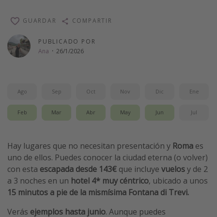
Vacaciones de Playa
GUARDAR
COMPARTIR
Viajes para singles
PUBLICADO POR
Escapadas románticas
Ana
·
26/1/2026
Más temas
Trabajar en el extranjero
Ago
Sep
Oct
Nov
Dic
Ene
Cruceros por el Mediterráneo
Feb
Mar
Abr
May
Jun
Jul
Hoteles más hot de España
Guía de equipaje de mano
Hay lugares que no necesitan presentación y
Roma
es
Parques de atracciones
uno de ellos. Puedes conocer la ciudad eterna (o volver)
Viaja con musicales
con esta
escapada desde 143€
que incluye
vuelos
y de 2
a 3 noches en un
hotel 4* muy céntrico
, ubicado a unos
El Rey León el musical
15 minutos a pie de la mismísima Fontana di Trevi.
Harry Potter en Londres y otros destinos
Verás
ejemplos hasta junio
. Aunque puedes
Eventos deportivos