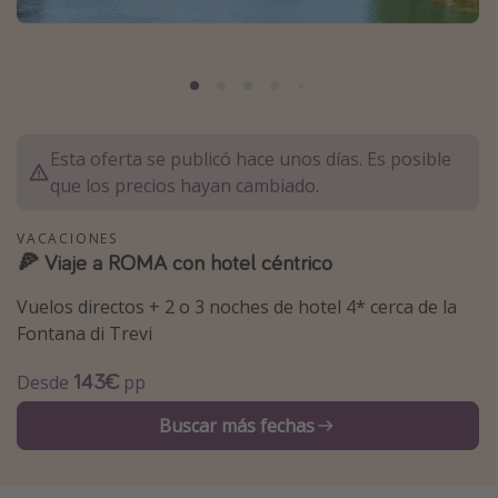
Marruecos
Islas Baleares
México
Tailandia
Esta oferta se publicó hace unos días. Es posible
Maldivas
que los precios hayan cambiado.
Albania
VACACIONES
🍕 Viaje a ROMA con hotel céntrico
Inspiración para viajes
Vuelos directos + 2 o 3 noches de hotel 4* cerca de la
Camping
Fontana di Trevi
Glamping
143€
Desde
pp
Viajes en tren
Viajar sola como mujer
Buscar más fechas
Ofertas para Vacaciones Activas
Viajes en familia