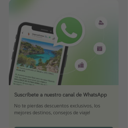
Suscríbete a nuestro canal de WhatsApp
Descarga nuestra app
¡Suscríbete a nuestro canal de Telegram!
No te pierdas descuentos exclusivos, los
Sé el primero en reservar nuestros chollazos
¡Recibe las mejores ofertas seleccionadas para
mejores destinos, consejos de viaje!
ti por nuestros expertos en viajes