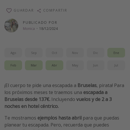
Vacaciones de Playa
GUARDAR
COMPARTIR
Viajes para singles
PUBLICADO POR
Escapadas románticas
Monica
·
18/12/2024
Más temas
Ago
Sep
Oct
Nov
Dic
Ene
Trabajar en el extranjero
Cruceros por el Mediterráneo
Feb
Mar
Abr
May
Jun
Jul
Hoteles más hot de España
Guía de equipaje de mano
¡El cuerpo te pide una escapada a
Bruselas
, pirata! Para
Parques de atracciones
los próximos meses te traemos una
escapada a
Bruselas
desde 137€.
Incluyendo
vuelos y de 2 a 3
Viaja con musicales
noches en hotel céntrico.
El Rey León el musical
Te mostramos
ejemplos hasta abril
para que puedas
Harry Potter en Londres y otros destinos
planear tu escapada. Pero, recuerda que puedes
Eventos deportivos