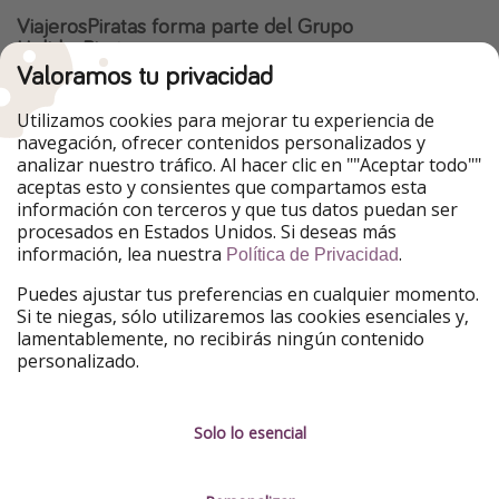
ViajerosPiratas forma parte del Grupo
HolidayPirates
Valoramos tu privacidad
Nuestros mercados
Utilizamos cookies para mejorar tu experiencia de
PiratinViaggio
HolidayPirates
navegación, ofrecer contenidos personalizados y
VakantiePiraten
WakacyjniPiraci
analizar nuestro tráfico. Al hacer clic en ""Aceptar todo""
VoyagesPirates
Ferienpiraten
aceptas esto y consientes que compartamos esta
Urlaubspiraten
Urlaubspiraten
información con terceros y que tus datos puedan ser
TravelPirates
procesados en Estados Unidos. Si deseas más
información, lea nuestra
.
Nuestro grupo
Política de Privacidad
HolidayPirates Group
Puedes ajustar tus preferencias en cualquier momento.
Si te niegas, sólo utilizaremos las cookies esenciales y,
Conócenos mejor
Información legal
lamentablemente, no recibirás ningún contenido
personalizado.
Sobre ViajerosPiratas
Términos y condiciones
Empleo
Política de privacidad
Solo lo esencial
Prensa
Aviso legal