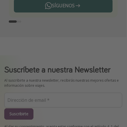
SÍGUENOS
Telegram
Suscríbete a nuestra Newsletter
Al suscribirte a nuestra newsletter, recibirás nuestras mejores ofertas e
información sobre viajes.
Suscribirte
Al dar su consentimiento, acepta estar conforme con el artículo 4. 1.del