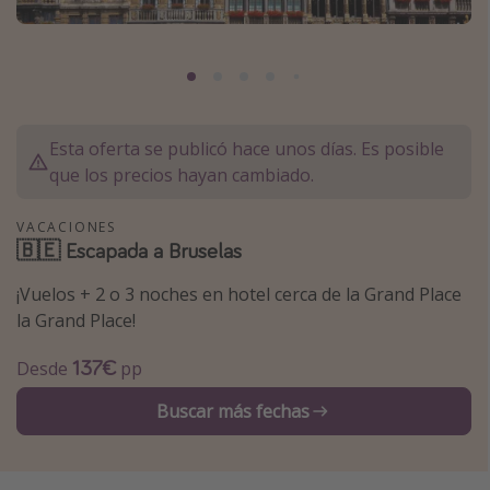
Marruecos
Islas Baleares
México
Tailandia
Esta oferta se publicó hace unos días. Es posible
Maldivas
que los precios hayan cambiado.
Albania
VACACIONES
🇧🇪 Escapada a Bruselas
Inspiración para viajes
¡Vuelos + 2 o 3 noches en hotel cerca de la Grand Place
Camping
la Grand Place!
Glamping
137€
Desde
pp
Viajes en tren
Buscar más fechas
Viajar sola como mujer
Ofertas para Vacaciones Activas
Viajes en familia