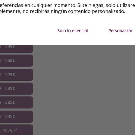
9 - 394€
eferencias en cualquier momento. Si te niegas, sólo utilizar
blemente, no recibirás ningún contenido personalizado.
0 - 292€
Solo lo esencial
Personalizar
0 - 295€
1 - 249€
1 - 268€
1 - 279€
2 - 289€
2 - 385€
1 - 245€
 - 167€ ✅