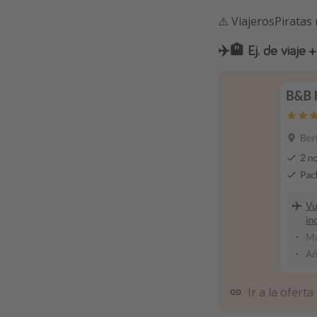
⚠️ ViajerosPiratas
✈️🏨 Ej. de viaje
Ir a la oferta