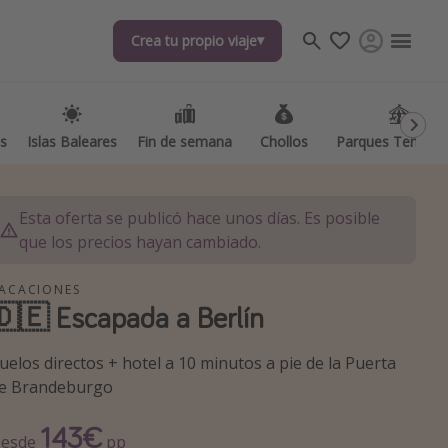
Crea tu propio viaje
Crea tu propio viaje
as
as
Islas Baleares
Islas Baleares
Fin de semana
Fin de semana
Chollos
Chollos
Parques Temátic
Parques Temátic
Esta oferta se publicó hace unos días. Es posible
que los precios hayan cambiado.
ACACIONES
🇩🇪 Escapada a Berlín
os destinos
uelos directos + hotel a 10 minutos a pie de la Puerta
e Brandeburgo
143€
esde
pp