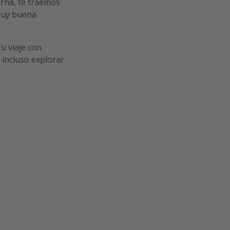
erna, te traemos
uy buena
tu viaje con
o incluso explorar