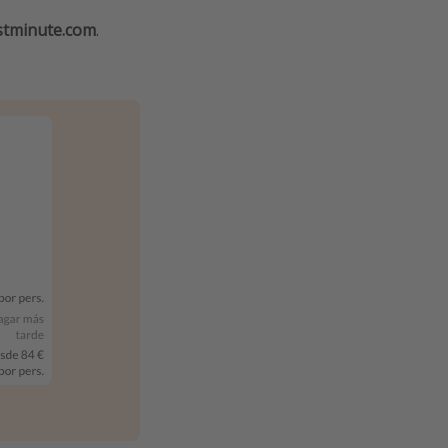
stminute.com
.