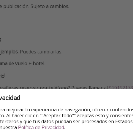
e publicación. Sujeto a cambios.
s
ejemplos
. Puedes cambiarlas.
ma de vuelo + hotel
.
id
refieres reservar por teléfono? Puedes llamar al
919152178
vacidad
ra mejorar tu experiencia de navegación, ofrecer contenido
9 - 373€
ico. Al hacer clic en ""Aceptar todo"" aceptas esto y consie
 terceros y que tus datos puedan ser procesados en Estados
9 - 484€
 nuestra
.
Política de Privacidad