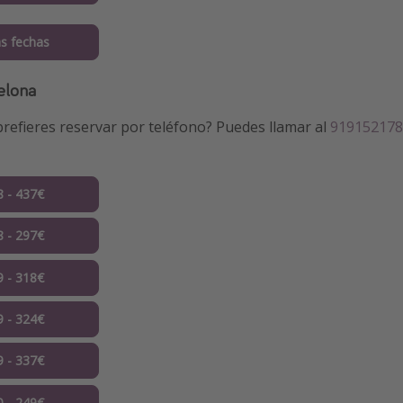
s fechas
elona
refieres reservar por teléfono? Puedes llamar al
919152178
8 - 437€
8 - 297€
9 - 318€
9 - 324€
9 - 337€
0 - 249€