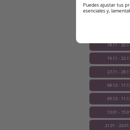
23.09 - 25.0
Puedes ajustar tus pr
esenciales y, lamenta
21.10 - 23.1
26.10 - 29.1
18.11 - 20.1
19.11 - 22.1
27.11 - 29.1
08.12 - 11.1
09.12 - 11.1
13.01 - 15.0
21.01 - 23.01