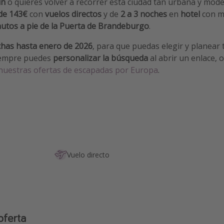
ín
o quieres volver a recorrer esta ciudad tan urbana y mod
de 143€
con
vuelos directos
y de
2 a 3 noches
en
hotel
con m
utos a pie de la Puerta de Brandeburgo
.
chas hasta enero de 2026
, para que puedas elegir y planear 
iempre puedes
personalizar la búsqueda
al abrir un enlace, 
nuestras ofertas de escapadas por Europa
.
Vuelo directo
oferta