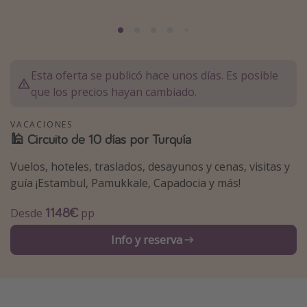
Marruecos
Islas Baleares
México
Esta oferta se publicó hace unos días. Es posible
Tailandia
que los precios hayan cambiado.
Maldivas
VACACIONES
Albania
🕌 Circuito de 10 días por Turquía
Vuelos, hoteles, traslados, desayunos y cenas, visitas y
Inspiración para viajes
guía ¡Estambul, Pamukkale, Capadocia y más!
Camping
1148€
Desde
pp
Glamping
Viajes en tren
Info y reserva
Viajar sola como mujer
Ofertas para Vacaciones Activas
Viajes en familia