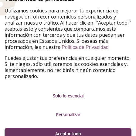
Nuestros mercados
Utilizamos cookies para mejorar tu experiencia de
PiratinViaggio
HolidayPirates
navegación, ofrecer contenidos personalizados y
VakantiePiraten
WakacyjniPiraci
analizar nuestro tráfico. Al hacer clic en ""Aceptar todo""
VoyagesPirates
Ferienpiraten
aceptas esto y consientes que compartamos esta
Urlaubspiraten
Urlaubspiraten
información con terceros y que tus datos puedan ser
TravelPirates
procesados en Estados Unidos. Si deseas más
información, lea nuestra
.
Nuestro grupo
Política de Privacidad
HolidayPirates Group
Puedes ajustar tus preferencias en cualquier momento.
Si te niegas, sólo utilizaremos las cookies esenciales y,
Conócenos mejor
Información legal
lamentablemente, no recibirás ningún contenido
personalizado.
Sobre ViajerosPiratas
Términos y condiciones
Empleo
Política de privacidad
Solo lo esencial
Prensa
Aviso legal
Personalizar
Partners
Gestionar servicios
Sostenibilidad
Aceptar todo