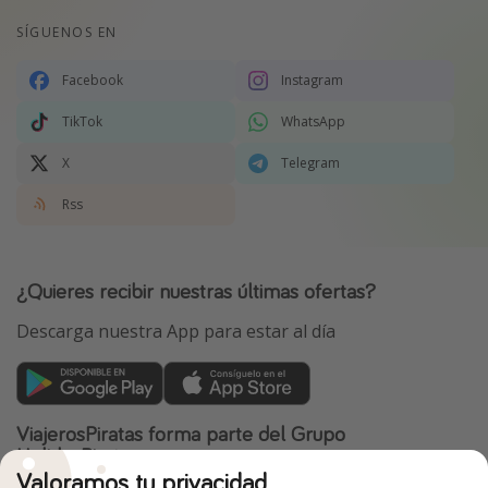
SÍGUENOS EN
Facebook
Instagram
TikTok
WhatsApp
X
Telegram
Rss
¿Quieres recibir nuestras últimas ofertas?
Descarga nuestra App para estar al día
ViajerosPiratas forma parte del Grupo
HolidayPirates
Valoramos tu privacidad