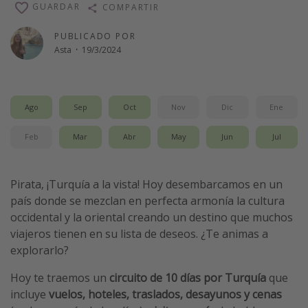
GUARDAR
COMPARTIR
Vacaciones de Playa
PUBLICADO POR
Viajes para singles
Asta
·
19/3/2024
Escapadas románticas
Más temas
Ago
Sep
Oct
Nov
Dic
Ene
Trabajar en el extranjero
Feb
Mar
Abr
May
Jun
Jul
Cruceros por el Mediterráneo
Hoteles más hot de España
Pirata, ¡Turquía a la vista! Hoy desembarcamos en un
Guía de equipaje de mano
país donde se mezclan en perfecta armonía la cultura
Parques de atracciones
occidental y la oriental creando un destino que muchos
viajeros tienen en su lista de deseos. ¿Te animas a
Viaja con musicales
explorarlo?
El Rey León el musical
Hoy te traemos un
circuito de 10 días por Turquía
que
Harry Potter en Londres y otros destinos
incluye
vuelos, hoteles, traslados, desayunos y cenas
Eventos deportivos