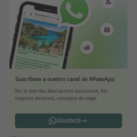
Suscríbete a nuestro canal de WhatsApp
Descarga nuestra app
¡Suscríbete a nuestro canal de Telegram!
No te pierdas descuentos exclusivos, los
Sé el primero en reservar nuestros chollazos
¡Recibe las mejores ofertas seleccionadas para
mejores destinos, consejos de viaje!
ti por nuestros expertos en viajes
SÍGUENOS
Telegram