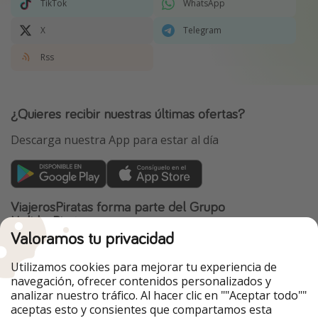
TikTok
WhatsApp
X
Telegram
Rss
¿Quieres recibir nuestras últimas ofertas?
Descarga nuestra App para estar al día
ViajerosPiratas forma parte del Grupo
HolidayPirates
Valoramos tu privacidad
Nuestros mercados
Utilizamos cookies para mejorar tu experiencia de
PiratinViaggio
HolidayPirates
navegación, ofrecer contenidos personalizados y
VakantiePiraten
WakacyjniPiraci
analizar nuestro tráfico. Al hacer clic en ""Aceptar todo""
VoyagesPirates
Ferienpiraten
aceptas esto y consientes que compartamos esta
Urlaubspiraten
Urlaubspiraten