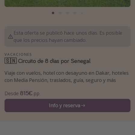
Marruecos
Islas Baleares
México
Esta oferta se publicó hace unos días. Es posible
Tailandia
que los precios hayan cambiado.
Maldivas
VACACIONES
Albania
🇸🇳 Circuito de 8 días por Senegal
Viaje con vuelos, hotel con desayuno en Dakar, hoteles
Inspiración para viajes
con Media Pensión, traslados, guía, seguro y más
Camping
815€
Desde
pp
Glamping
Viajes en tren
Info y reserva
Viajar sola como mujer
Ofertas para Vacaciones Activas
Viajes en familia