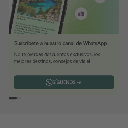
Suscríbete a nuestro canal de WhatsApp
Descarga nuestra app
¡Suscríbete a nuestro canal de Telegram!
No te pierdas descuentos exclusivos, los
Sé el primero en reservar nuestros chollazos
¡Recibe las mejores ofertas seleccionadas para
mejores destinos, consejos de viaje!
ti por nuestros expertos en viajes
SÍGUENOS
Telegram