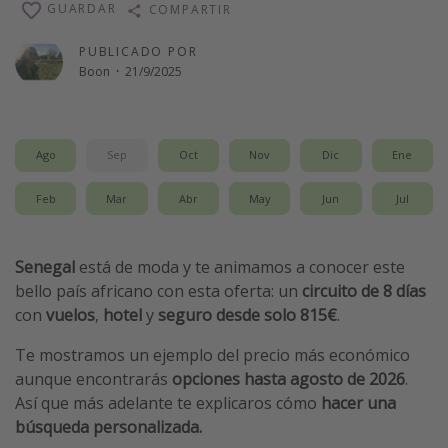
GUARDAR
COMPARTIR
Vacaciones de Playa
PUBLICADO POR
Viajes para singles
Boon
·
21/9/2025
Escapadas románticas
Más temas
Ago
Sep
Oct
Nov
Dic
Ene
Trabajar en el extranjero
Feb
Mar
Abr
May
Jun
Jul
Cruceros por el Mediterráneo
Hoteles más hot de España
Senegal
está de moda y te animamos a conocer este
Guía de equipaje de mano
bello país africano con esta oferta: un
circuito de 8 días
Parques de atracciones
con
vuelos
,
hotel
y
seguro desde solo 815€
.
Viaja con musicales
Te mostramos un ejemplo del precio más económico
El Rey León el musical
aunque encontrarás
opciones hasta agosto de 2026
.
Así que más adelante te explicaros cómo
hacer una
Harry Potter en Londres y otros destinos
búsqueda personalizada.
Eventos deportivos