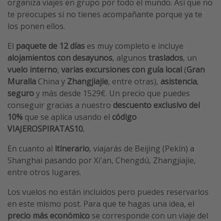
organiza viajes en grupo por todo el mundo. Así que no
te preocupes si no tienes acompañante porque ya te
los ponen ellos.
El
paquete de 12 días
es muy completo e incluye
alojamientos con desayunos
,
algunos
traslados
, un
vuelo interno
,
varias excursiones con guía local
(
Gran
Muralla
China y
Zhangjiajie
, entre otras),
asistencia
,
seguro
y más desde 1529€. Un precio que puedes
conseguir gracias a nuestro
descuento exclusivo del
10%
que se aplica usando el
código
VIAJEROSPIRATAS10.
En cuanto al
itinerario
, viajarás de Beijing (Pekín) a
Shanghai pasando por Xi'an, Chengdú, Zhangjiajie,
entre otros lugares.
Los vuelos no están incluidos pero puedes reservarlos
en este mismo post. Para que te hagas una idea, el
precio más económico
se corresponde con un viaje del