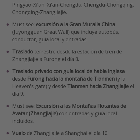
Pingyao-Xi'an, Xi'an-Chengdu, Chengdu-Chongqing,
Chongqing-Zhangjiajie.
Must see:
excursión a la Gran Muralla China
(Juyongguan Great Wall) que incluye autobús,
conductor, guía local y entradas.
Traslado
terrestre desde la estación de tren de
Zhangjiajie a Furong el día 8.
Traslado privado con guía local de habla inglesa
desde
Furong hacia la montaña de Tianmen
(y la
Heaven's gate) y desde
Tianmen hacia Zhangjiajie
el
día 9.
Must see:
Excursión a las Montañas Flotantes de
Avatar (Zhangjiajie)
con entradas y guía local
incluidos.
Vuelo
de Zhangjiajie a Shanghai el día 10.