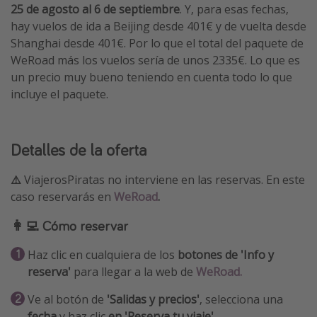
25 de agosto al 6 de septiembre
. Y, para esas fechas,
hay vuelos de ida a Beijing desde 401€ y de vuelta desde
Shanghai desde 401€. Por lo que el total del paquete de
WeRoad más los vuelos sería de unos 2335€. Lo que es
un precio muy bueno teniendo en cuenta todo lo que
incluye el paquete.
Detalles de la oferta
⚠️
ViajerosPiratas no interviene en las reservas. En este
caso reservarás en
WeRoad
.
👩‍💻 Cómo reservar
Haz clic en cualquiera de los
botones de 'Info y
reserva'
para llegar a la web de
WeRoad.
Ve al botón de
'Salidas y precios'
, selecciona una
fecha
y haz clic
en 'Reserva tu viaje'
.