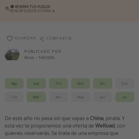
🔴 RESERVA TUS VUELOS
Vacaciones de Playa
BUSCAR VUELOS A CHINA ✈️
Viajes para singles
Escapadas románticas
GUARDAR
COMPARTIR
Más temas
PUBLICADO POR
Trabajar en el extranjero
Boon
·
5/6/2026
Cruceros por el Mediterráneo
Hoteles más hot de España
Ago
Sep
Oct
Nov
Dic
Ene
Guía de equipaje de mano
Parques de atracciones
Feb
Mar
Abr
May
Jun
Jul
Viaja con musicales
El Rey León el musical
De este año no pasa sin que vayas a
China
, pirata. Y
esta vez te proponemos una oferta de
WeRoad
, con
Harry Potter en Londres y otros destinos
quienes reservarás. Se trata de una empresa que
Eventos deportivos