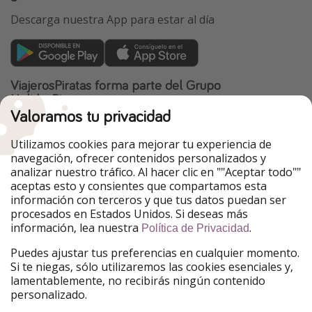
Descarga nuestra App para estar al día
ViajerosPiratas forma parte del Grupo
HolidayPirates
Valoramos tu privacidad
Nuestros mercados
Utilizamos cookies para mejorar tu experiencia de
PiratinViaggio
HolidayPirates
navegación, ofrecer contenidos personalizados y
VakantiePiraten
WakacyjniPiraci
analizar nuestro tráfico. Al hacer clic en ""Aceptar todo""
VoyagesPirates
Ferienpiraten
aceptas esto y consientes que compartamos esta
Urlaubspiraten
Urlaubspiraten
información con terceros y que tus datos puedan ser
TravelPirates
procesados en Estados Unidos. Si deseas más
información, lea nuestra
.
Nuestro grupo
Política de Privacidad
HolidayPirates Group
Puedes ajustar tus preferencias en cualquier momento.
Si te niegas, sólo utilizaremos las cookies esenciales y,
Conócenos mejor
Información legal
lamentablemente, no recibirás ningún contenido
personalizado.
Sobre ViajerosPiratas
Términos y condiciones