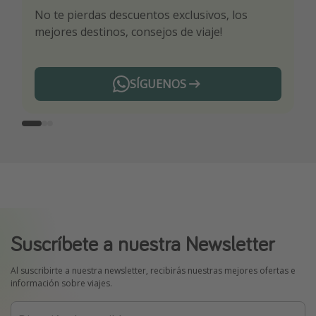
No te pierdas descuentos exclusivos, los
Sé el primero en reservar nuestros chollazos
¡Recibe las mejores ofertas seleccionadas para
mejores destinos, consejos de viaje!
ti por nuestros expertos en viajes
SÍGUENOS
Telegram
Suscríbete a nuestra Newsletter
Al suscribirte a nuestra newsletter, recibirás nuestras mejores ofertas e
información sobre viajes.