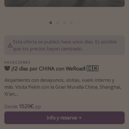
Marruecos
Islas Baleares
México
Tailandia
Esta oferta se publicó hace unos días. Es posible
Maldivas
que los precios hayan cambiado.
Albania
VACACIONES
🐼 ¡12 días por CHINA con WeRoad! 🇨🇳
Inspiración para viajes
Alojamiento con desayunos, visitas, vuelo interno y
Camping
más. Visita Pekín con la Gran Muralla China, Shanghai,
Glamping
Xi'an,...
Viajes en tren
1529€
Desde
pp
Viajar sola como mujer
Info y reserva
Ofertas para Vacaciones Activas
Viajes en familia