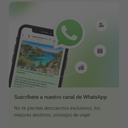
Suscríbete a nuestro canal de WhatsApp
Descarga nuestra app
¡Suscríbete a nuestro canal de Telegram!
No te pierdas descuentos exclusivos, los
Sé el primero en reservar nuestros chollazos
¡Recibe las mejores ofertas seleccionadas para
mejores destinos, consejos de viaje!
ti por nuestros expertos en viajes