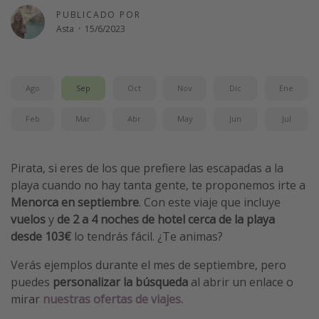
PUBLICADO POR
Vacaciones de Playa
Asta
·
15/6/2023
Viajes para singles
Escapadas románticas
Ago
Sep
Oct
Nov
Dic
Ene
Más temas
Feb
Mar
Abr
May
Jun
Jul
Trabajar en el extranjero
Cruceros por el Mediterráneo
Pirata, si eres de los que prefiere las escapadas a la
Hoteles más hot de España
playa cuando no hay tanta gente, te proponemos irte a
Guía de equipaje de mano
Menorca en septiembre
. Con este viaje que incluye
vuelos
y
de 2 a 4 noches de hotel cerca de la playa
Parques de atracciones
desde 103€
lo tendrás fácil. ¿Te animas?
Viaja con musicales
Verás ejemplos durante el mes de septiembre, pero
El Rey León el musical
puedes
personalizar la búsqueda
al abrir un enlace o
Harry Potter en Londres y otros destinos
mirar
nuestras ofertas de viajes.
Eventos deportivos