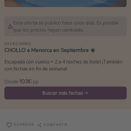
Marruecos
Islas Baleares
Esta oferta se publicó hace unos días. Es posible
México
que los precios hayan cambiado.
Tailandia
VACACIONES
Maldivas
CHOLLO a Menorca en Septiembre ☀️
Albania
Escapada con vuelos + 2 a 4 noches de hotel ¡También
con fechas en fin de semana!
Inspiración para viajes
103€
Desde
pp
Camping
Glamping
Buscar más fechas
Viajes en tren
Viajar sola como mujer
Ofertas para Vacaciones Activas
GUARDAR
COMPARTIR
Viajes en familia