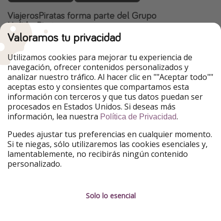
ViajerosPiratas forma parte del Grupo
HolidayPirates
Valoramos tu privacidad
Nuestros mercados
Utilizamos cookies para mejorar tu experiencia de
PiratinViaggio
HolidayPirates
navegación, ofrecer contenidos personalizados y
VakantiePiraten
WakacyjniPiraci
analizar nuestro tráfico. Al hacer clic en ""Aceptar todo""
VoyagesPirates
Ferienpiraten
aceptas esto y consientes que compartamos esta
Urlaubspiraten
Urlaubspiraten
información con terceros y que tus datos puedan ser
TravelPirates
procesados en Estados Unidos. Si deseas más
información, lea nuestra
.
Nuestro grupo
Política de Privacidad
HolidayPirates Group
Puedes ajustar tus preferencias en cualquier momento.
Si te niegas, sólo utilizaremos las cookies esenciales y,
Conócenos mejor
Información legal
lamentablemente, no recibirás ningún contenido
personalizado.
Sobre ViajerosPiratas
Términos y condiciones
Empleo
Política de privacidad
Solo lo esencial
Prensa
Aviso legal