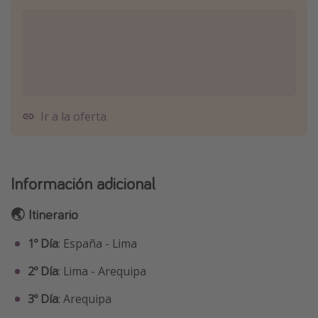
Ir a la oferta
Información adicional
🌏 Itinerario
1º Día
: España - Lima
2º Día
: Lima - Arequipa
3º Día
: Arequipa