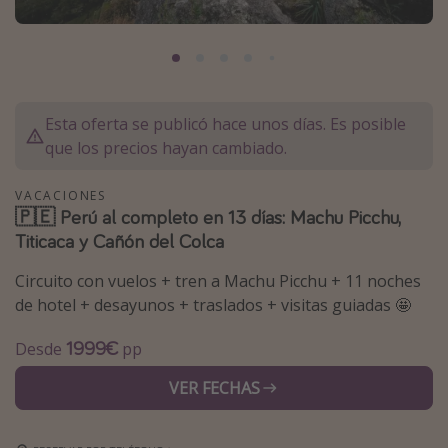
Marruecos
Islas Baleares
México
Tailandia
Esta oferta se publicó hace unos días. Es posible
que los precios hayan cambiado.
Maldivas
Albania
VACACIONES
🇵🇪 Perú al completo en 13 días: Machu Picchu,
Titicaca y Cañón del Colca
Inspiración para viajes
Circuito con vuelos + tren a Machu Picchu + 11 noches
Camping
de hotel + desayunos + traslados + visitas guiadas 🤩
Glamping
Viajes en tren
1999€
Desde
pp
Viajar sola como mujer
VER FECHAS
Ofertas para Vacaciones Activas
Viajes en familia