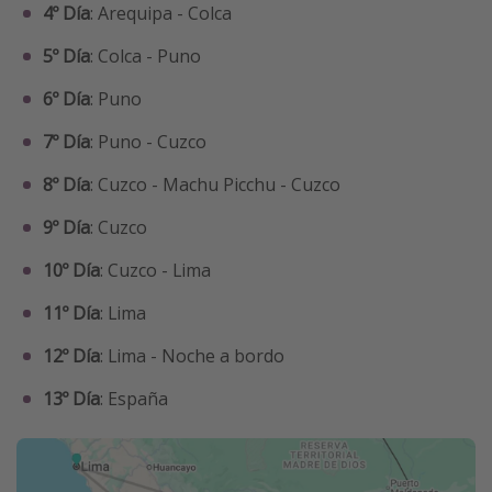
4º Día
: Arequipa - Colca
5º Día
: Colca - Puno
6º Día
: Puno
7º Día
: Puno - Cuzco
8º Día
: Cuzco - Machu Picchu - Cuzco
9º Día
: Cuzco
10º Día
: Cuzco - Lima
11º Día
: Lima
12º Día
: Lima - Noche a bordo
13º Día
: España