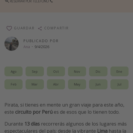
RESERVAR POR TELÉFONO 📞
Vacaciones de Playa
Viajes para singles
Escapadas románticas
GUARDAR
COMPARTIR
PUBLICADO POR
Más temas
Ana
·
9/4/2026
Trabajar en el extranjero
Cruceros por el Mediterráneo
Ago
Sep
Oct
Nov
Dic
Ene
Hoteles más hot de España
Guía de equipaje de mano
Feb
Mar
Abr
May
Jun
Jul
Parques de atracciones
Viaja con musicales
Pirata, si tienes en mente un gran viaje para este año,
este
circuito por Perú
es de esos que lo tienen todo.
El Rey León el musical
Harry Potter en Londres y otros destinos
Durante
13 días
recorrerás algunos de los lugares más
espectaculares del país: desde la vibrante
Lima
hasta la
Eventos deportivos