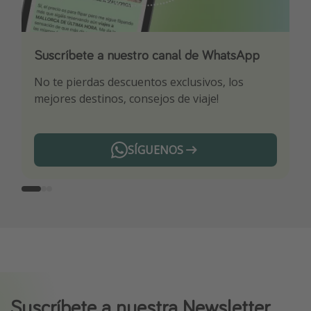
Suscríbete a nuestro canal de WhatsApp
Descarga nuestra app
¡Suscríbete a nuestro canal de Telegram!
No te pierdas descuentos exclusivos, los
Sé el primero en reservar nuestros chollazos
¡Recibe las mejores ofertas seleccionadas para
mejores destinos, consejos de viaje!
ti por nuestros expertos en viajes
SÍGUENOS
Telegram
Suscríbete a nuestra Newsletter