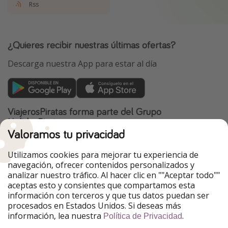
Rss
¿Quieres recibir nuestras últimas ofertas?
Descarga nuestra App para estar al día
ViajerosPiratas forma parte del Grupo
HolidayPirates
Valoramos tu privacidad
Nuestros mercados
Utilizamos cookies para mejorar tu experiencia de
PiratinViaggio
HolidayPirates
navegación, ofrecer contenidos personalizados y
VakantiePiraten
WakacyjniPiraci
analizar nuestro tráfico. Al hacer clic en ""Aceptar todo""
VoyagesPirates
Ferienpiraten
aceptas esto y consientes que compartamos esta
Urlaubspiraten
Urlaubspiraten
información con terceros y que tus datos puedan ser
TravelPirates
procesados en Estados Unidos. Si deseas más
información, lea nuestra
.
Nuestro grupo
Política de Privacidad