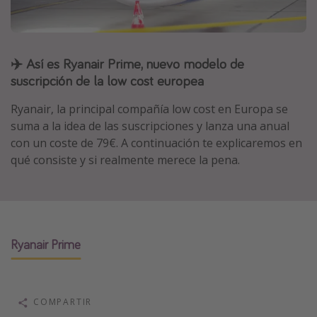
Marruecos
Islas Baleares
✈️ Así es Ryanair Prime, nuevo modelo de
México
suscripción de la low cost europea
Tailandia
Maldivas
Ryanair, la principal compañía low cost en Europa se
suma a la idea de las suscripciones y lanza una anual
Albania
con un coste de 79€. A continuación te explicaremos en
qué consiste y si realmente merece la pena.
Inspiración para viajes
Camping
Glamping
Ryanair Prime
Viajes en tren
Viajar sola como mujer
Ofertas para Vacaciones Activas
COMPARTIR
Viajes en familia