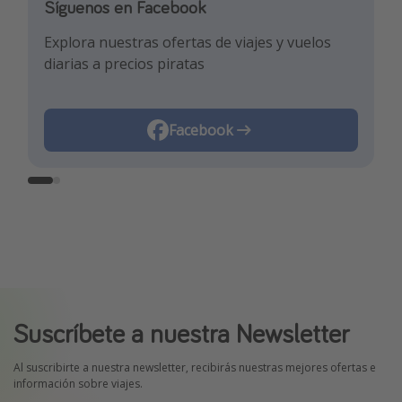
Síguenos en Facebook
Síguenos en TikTok
Explora nuestras ofertas de viajes y vuelos
¡Para enterarte de las mejores ofertas y los
diarias a precios piratas
mejores trucos de viaje!
Facebook
TikTok
Suscríbete a nuestra Newsletter
Al suscribirte a nuestra newsletter, recibirás nuestras mejores ofertas e
información sobre viajes.