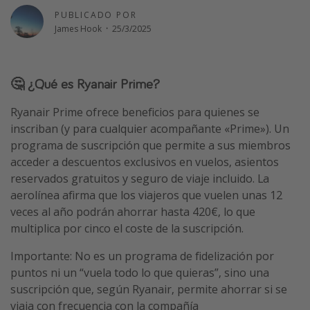
PUBLICADO POR
Vacaciones de Playa
James Hook
·
25/3/2025
Viajes para singles
Escapadas románticas
🤔 ¿Qué es Ryanair Prime?
Más temas
Ryanair Prime ofrece beneficios para quienes se
inscriban (y para cualquier acompañante «Prime»). Un
Trabajar en el extranjero
programa de suscripción que permite a sus miembros
Cruceros por el Mediterráneo
acceder a descuentos exclusivos en vuelos, asientos
Hoteles más hot de España
reservados gratuitos y seguro de viaje incluido. La
aerolínea afirma que los viajeros que vuelen unas 12
Guía de equipaje de mano
veces al año podrán ahorrar hasta 420€, lo que
Parques de atracciones
multiplica por cinco el coste de la suscripción.
Viaja con musicales
Importante: No es un programa de fidelización por
El Rey León el musical
puntos ni un “vuela todo lo que quieras”, sino una
Harry Potter en Londres y otros destinos
suscripción que, según Ryanair, permite ahorrar si se
viaja con frecuencia con la compañía
Eventos deportivos