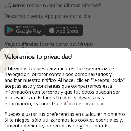
¿Quieres recibir nuestras últimas ofertas?
Descarga nuestra App para estar al día
ViajerosPiratas forma parte del Grupo
HolidayPirates
Valoramos tu privacidad
Nuestros mercados
Utilizamos cookies para mejorar tu experiencia de
PiratinViaggio
HolidayPirates
navegación, ofrecer contenidos personalizados y
VakantiePiraten
WakacyjniPiraci
analizar nuestro tráfico. Al hacer clic en ""Aceptar todo""
VoyagesPirates
Ferienpiraten
aceptas esto y consientes que compartamos esta
Urlaubspiraten
Urlaubspiraten
información con terceros y que tus datos puedan ser
TravelPirates
procesados en Estados Unidos. Si deseas más
información, lea nuestra
.
Nuestro grupo
Política de Privacidad
HolidayPirates Group
Puedes ajustar tus preferencias en cualquier momento.
Si te niegas, sólo utilizaremos las cookies esenciales y,
Conócenos mejor
Información legal
lamentablemente, no recibirás ningún contenido