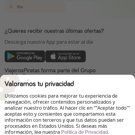
Rss
¿Quieres recibir nuestras últimas ofertas?
Descarga nuestra App para estar al día
ViajerosPiratas forma parte del Grupo
HolidayPirates
Valoramos tu privacidad
Nuestros mercados
Utilizamos cookies para mejorar tu experiencia de
PiratinViaggio
HolidayPirates
navegación, ofrecer contenidos personalizados y
VakantiePiraten
WakacyjniPiraci
analizar nuestro tráfico. Al hacer clic en ""Aceptar todo""
VoyagesPirates
Ferienpiraten
aceptas esto y consientes que compartamos esta
Urlaubspiraten
Urlaubspiraten
información con terceros y que tus datos puedan ser
TravelPirates
procesados en Estados Unidos. Si deseas más
información, lea nuestra
.
Nuestro grupo
Política de Privacidad