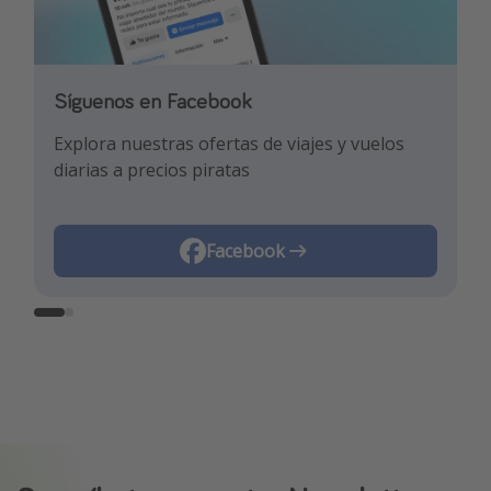
Síguenos en Facebook
Síguenos en TikTok
Explora nuestras ofertas de viajes y vuelos
¡Para enterarte de las mejores ofertas y los
diarias a precios piratas
mejores trucos de viaje!
Facebook
TikTok