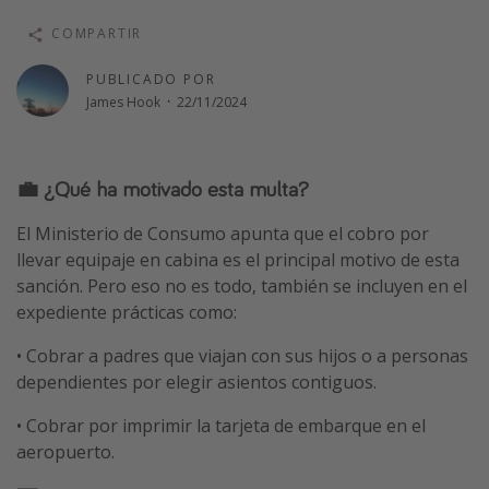
Vacaciones de Playa
COMPARTIR
Viajes para singles
PUBLICADO POR
Escapadas románticas
James Hook
·
22/11/2024
Más temas
💼 ¿Qué ha motivado esta multa?
Trabajar en el extranjero
El Ministerio de Consumo apunta que el cobro por
Cruceros por el Mediterráneo
llevar equipaje en cabina es el principal motivo de esta
Hoteles más hot de España
sanción. Pero eso no es todo, también se incluyen en el
Guía de equipaje de mano
expediente prácticas como:
Parques de atracciones
• Cobrar a padres que viajan con sus hijos o a personas
Viaja con musicales
dependientes por elegir asientos contiguos.
El Rey León el musical
• Cobrar por imprimir la tarjeta de embarque en el
Harry Potter en Londres y otros destinos
aeropuerto.
Eventos deportivos