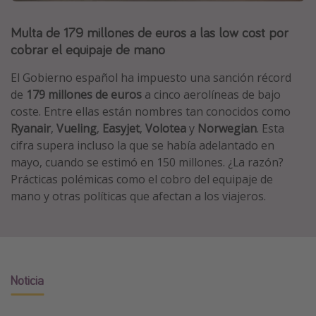
Marruecos
Multa de 179 millones de euros a las low cost por
Islas Baleares
cobrar el equipaje de mano
México
El Gobierno español ha impuesto una sanción récord
Tailandia
de
179 millones de euros
a cinco aerolíneas de bajo
Maldivas
coste. Entre ellas están nombres tan conocidos como
Ryanair
,
Vueling
,
Easyjet
,
Volotea
y
Norwegian
. Esta
Albania
cifra supera incluso la que se había adelantado en
mayo, cuando se estimó en 150 millones. ¿La razón?
Inspiración para viajes
Prácticas polémicas como el cobro del equipaje de
mano y otras políticas que afectan a los viajeros.
Camping
Glamping
Viajes en tren
Viajar sola como mujer
Noticia
Ofertas para Vacaciones Activas
Viajes en familia