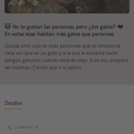
Marruecos
Islas Baleares
🐱 No te gustan las personas, pero ¿los gatos? ❤️
México
En estas islas habitan más gatos que personas
Tailandia
Maldivas
Quizás eres una de esas personas que se emociona
cada vez que ve un gato y a la que le encanta hacer
Albania
amigos gatunos cuando está de viaje. Si es así, prepara
las maletas. ¡Tienes que ir a Japón!
Inspiración para viajes
Camping
Glamping
Detalles
Viajes en tren
Viajar sola como mujer
Ofertas para Vacaciones Activas
COMPARTIR
Viajes en familia