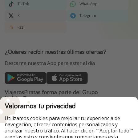
TikTok
WhatsApp
X
Telegram
Rss
¿Quieres recibir nuestras últimas ofertas?
Descarga nuestra App para estar al día
ViajerosPiratas forma parte del Grupo
HolidayPirates
Valoramos tu privacidad
Nuestros mercados
Utilizamos cookies para mejorar tu experiencia de
PiratinViaggio
HolidayPirates
navegación, ofrecer contenidos personalizados y
VakantiePiraten
WakacyjniPiraci
analizar nuestro tráfico. Al hacer clic en ""Aceptar todo""
VoyagesPirates
Ferienpiraten
aceptas esto y consientes que compartamos esta
Urlaubspiraten
Urlaubspiraten