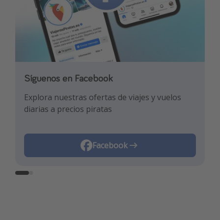
Síguenos en Facebook
Síguenos en TikTok
Explora nuestras ofertas de viajes y vuelos
¡Para enterarte de las mejores ofertas y los
diarias a precios piratas
mejores trucos de viaje!
Facebook
TikTok