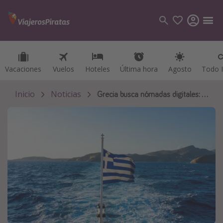
Vacaciones
Vacaciones
Vuelos
Vuelos
Hoteles
Hoteles
Última hora
Última hora
Agosto
Agosto
Todo I
Todo I
Categorías
Vuelos
Inicio
Noticias
Grecia busca nómadas digitales: ¡trabaja desde allí!
Hoteles
Viajes
Cruceros
Destinos
Todos los destinos
Tenerife
Grecia