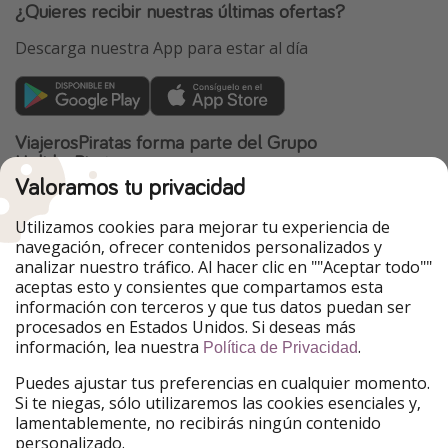
¿Quieres recibir nuestras últimas ofertas?
Descarga nuestra App para estar al día
ViajerosPiratas forma parte del Grupo
HolidayPirates
Valoramos tu privacidad
Nuestros mercados
Utilizamos cookies para mejorar tu experiencia de
PiratinViaggio
HolidayPirates
navegación, ofrecer contenidos personalizados y
VakantiePiraten
WakacyjniPiraci
analizar nuestro tráfico. Al hacer clic en ""Aceptar todo""
VoyagesPirates
Ferienpiraten
aceptas esto y consientes que compartamos esta
Urlaubspiraten
Urlaubspiraten
información con terceros y que tus datos puedan ser
TravelPirates
procesados en Estados Unidos. Si deseas más
información, lea nuestra
.
Nuestro grupo
Política de Privacidad
HolidayPirates Group
Puedes ajustar tus preferencias en cualquier momento.
Si te niegas, sólo utilizaremos las cookies esenciales y,
Conócenos mejor
Información legal
lamentablemente, no recibirás ningún contenido
personalizado.