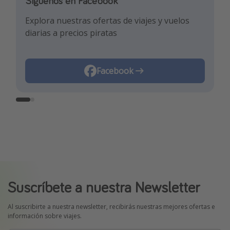
Síguenos en Facebook
Síguenos en TikTok
Explora nuestras ofertas de viajes y vuelos
¡Para enterarte de las mejores ofertas y los
diarias a precios piratas
mejores trucos de viaje!
Facebook
TikTok
Suscríbete a nuestra Newsletter
Al suscribirte a nuestra newsletter, recibirás nuestras mejores ofertas e
información sobre viajes.