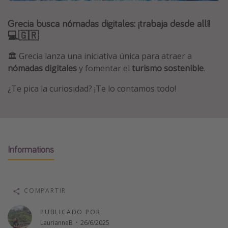
Marruecos
Grecia busca nómadas digitales: ¡trabaja desde allí!
Islas Baleares
💻🇬🇷
México
🏛️ Grecia lanza una iniciativa única para atraer a
Tailandia
nómadas digitales
y fomentar el
turismo sostenible
.
Maldivas
¿Te pica la curiosidad? ¡Te lo contamos todo!
Albania
Inspiración para viajes
Camping
Informations
Glamping
Viajes en tren
COMPARTIR
Viajar sola como mujer
Ofertas para Vacaciones Activas
PUBLICADO POR
LaurianneB
·
26/6/2025
Viajes en familia