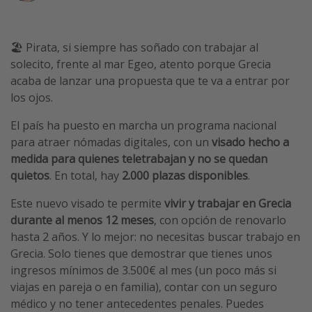
Vacaciones de Playa
Viajes para singles
🏖️ Pirata, si siempre has soñado con trabajar al
Escapadas románticas
solecito, frente al mar Egeo, atento porque Grecia
acaba de lanzar una propuesta que te va a entrar por
los ojos.
Más temas
El país ha puesto en marcha un programa nacional
Trabajar en el extranjero
para atraer nómadas digitales, con un
visado hecho a
Cruceros por el Mediterráneo
medida para quienes teletrabajan y no se quedan
Hoteles más hot de España
quietos
. En total, hay
2.000 plazas disponibles
.
Guía de equipaje de mano
Este nuevo visado te permite
vivir y trabajar en Grecia
Parques de atracciones
durante al menos 12 meses
, con opción de renovarlo
hasta 2 años. Y lo mejor: no necesitas buscar trabajo en
Viaja con musicales
Grecia. Solo tienes que demostrar que tienes unos
El Rey León el musical
ingresos mínimos de 3.500€ al mes (un poco más si
Harry Potter en Londres y otros destinos
viajas en pareja o en familia), contar con un seguro
médico y no tener antecedentes penales. Puedes
Eventos deportivos