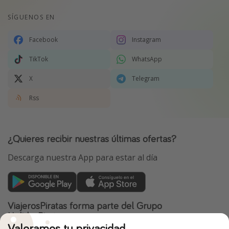
SÍGUENOS EN
Facebook
Instagram
TikTok
WhatsApp
X
Telegram
Rss
¿Quieres recibir nuestras últimas ofertas?
Descarga nuestra App para estar al día
ViajerosPiratas forma parte del Grupo
HolidayPirates
Valoramos tu privacidad