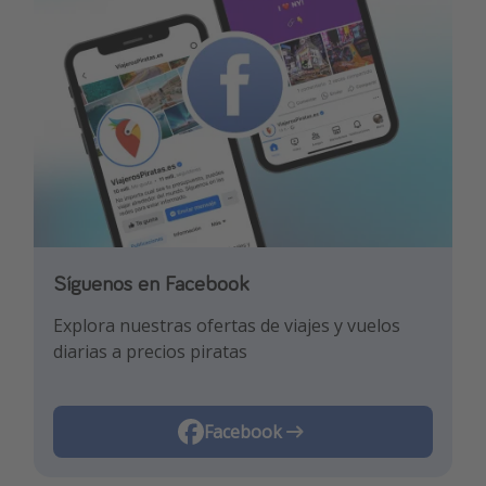
Síguenos en Facebook
Síguenos en TikTok
Explora nuestras ofertas de viajes y vuelos
¡Para enterarte de las mejores ofertas y los
diarias a precios piratas
mejores trucos de viaje!
Facebook
TikTok