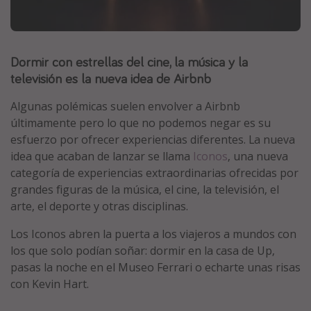
Marruecos
Islas Baleares
Dormir con estrellas del cine, la música y la
México
televisión es la nueva idea de Airbnb
Tailandia
Maldivas
Algunas polémicas suelen envolver a Airbnb
últimamente pero lo que no podemos negar es su
Albania
esfuerzo por ofrecer experiencias diferentes. La nueva
idea que acaban de lanzar se llama
Iconos
, una nueva
Inspiración para viajes
categoría de experiencias extraordinarias ofrecidas por
grandes figuras de la música, el cine, la televisión, el
Camping
arte, el deporte y otras disciplinas.
Glamping
Los Iconos abren la puerta a los viajeros a mundos con
Viajes en tren
los que solo podían soñar: dormir en la casa de Up,
Viajar sola como mujer
pasas la noche en el Museo Ferrari o echarte unas risas
con Kevin Hart.
Ofertas para Vacaciones Activas
Viajes en familia