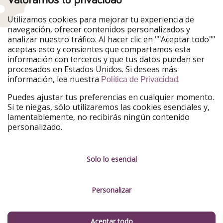
Nuestros mercados
Utilizamos cookies para mejorar tu experiencia de
PiratinViaggio
HolidayPirates
navegación, ofrecer contenidos personalizados y
VakantiePiraten
WakacyjniPiraci
analizar nuestro tráfico. Al hacer clic en ""Aceptar todo""
VoyagesPirates
Ferienpiraten
aceptas esto y consientes que compartamos esta
Urlaubspiraten
Urlaubspiraten
información con terceros y que tus datos puedan ser
TravelPirates
procesados en Estados Unidos. Si deseas más
información, lea nuestra
.
Nuestro grupo
Política de Privacidad
HolidayPirates Group
Puedes ajustar tus preferencias en cualquier momento.
Si te niegas, sólo utilizaremos las cookies esenciales y,
Conócenos mejor
Información legal
lamentablemente, no recibirás ningún contenido
personalizado.
Sobre ViajerosPiratas
Términos y condiciones
Empleo
Política de privacidad
Solo lo esencial
Prensa
Aviso legal
Personalizar
Partners
Gestionar servicios
Sostenibilidad
Aceptar todo