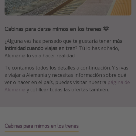
Marruecos
Islas Baleares
México
Cabinas para darse mimos en los trenes 🫶
Tailandia
¿Alguna vez has pensado que te gustaría tener
más
Maldivas
intimidad cuando viajas en tren
? Tú lo has soñado,
Alemania lo va a hacer realidad.
Albania
Te contamos todos los detalles a continuación. Y si vas
Inspiración para viajes
a viajar a Alemania y necesitas información sobre qué
ver o hacer en el país, puedes visitar nuestra
página de
Camping
Alemania
y cotillear todas las ofertas también.
Glamping
Viajes en tren
Viajar sola como mujer
Ofertas para Vacaciones Activas
Cabinas para mimos en los trenes
Viajes en familia