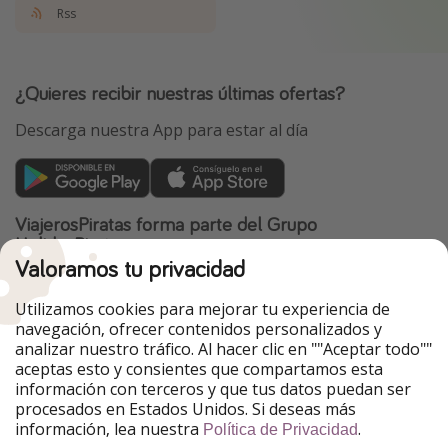
Rss
¿Quieres recibir nuestras últimas ofertas?
Descarga nuestra App para estar al día
ViajerosPiratas forma parte del Grupo
HolidayPirates
Valoramos tu privacidad
Nuestros mercados
Utilizamos cookies para mejorar tu experiencia de
PiratinViaggio
HolidayPirates
navegación, ofrecer contenidos personalizados y
VakantiePiraten
WakacyjniPiraci
analizar nuestro tráfico. Al hacer clic en ""Aceptar todo""
VoyagesPirates
Ferienpiraten
aceptas esto y consientes que compartamos esta
Urlaubspiraten
Urlaubspiraten
información con terceros y que tus datos puedan ser
TravelPirates
procesados en Estados Unidos. Si deseas más
información, lea nuestra
.
Nuestro grupo
Política de Privacidad