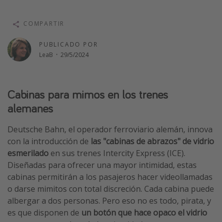
Vacaciones de Playa
COMPARTIR
Viajes para singles
Escapadas románticas
PUBLICADO POR
LeaB
·
29/5/2024
Más temas
Cabinas para mimos en los trenes
Trabajar en el extranjero
alemanes
Cruceros por el Mediterráneo
Hoteles más hot de España
Deutsche Bahn, el operador ferroviario alemán, innova
Guía de equipaje de mano
con la introducción de
las "cabinas de abrazos" de vidrio
esmerilado
en sus trenes Intercity Express (ICE).
Parques de atracciones
Diseñadas para ofrecer una mayor intimidad, estas
Viaja con musicales
cabinas permitirán a los pasajeros hacer videollamadas
El Rey León el musical
o darse mimitos con total discreción. Cada cabina puede
albergar a dos personas. Pero eso no es todo, pirata, y
Harry Potter en Londres y otros destinos
es que disponen de
un botón que hace opaco el vidrio
Eventos deportivos