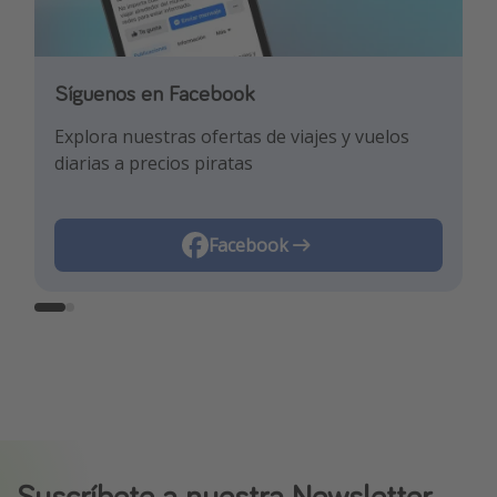
Síguenos en Facebook
Síguenos en TikTok
Explora nuestras ofertas de viajes y vuelos
¡Para enterarte de las mejores ofertas y los
diarias a precios piratas
mejores trucos de viaje!
Facebook
TikTok
Suscríbete a nuestra Newsletter