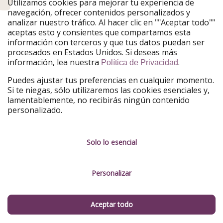
Utilizamos cookies para mejorar tu experiencia de
PiratinViaggio
HolidayPirates
navegación, ofrecer contenidos personalizados y
VakantiePiraten
WakacyjniPiraci
analizar nuestro tráfico. Al hacer clic en ""Aceptar todo""
VoyagesPirates
Ferienpiraten
aceptas esto y consientes que compartamos esta
Urlaubspiraten
Urlaubspiraten
información con terceros y que tus datos puedan ser
TravelPirates
procesados en Estados Unidos. Si deseas más
información, lea nuestra
.
Nuestro grupo
Política de Privacidad
HolidayPirates Group
Puedes ajustar tus preferencias en cualquier momento.
Si te niegas, sólo utilizaremos las cookies esenciales y,
Conócenos mejor
Información legal
lamentablemente, no recibirás ningún contenido
personalizado.
Sobre ViajerosPiratas
Términos y condiciones
Empleo
Política de privacidad
Solo lo esencial
Prensa
Aviso legal
Personalizar
Partners
Gestionar servicios
Sostenibilidad
Aceptar todo