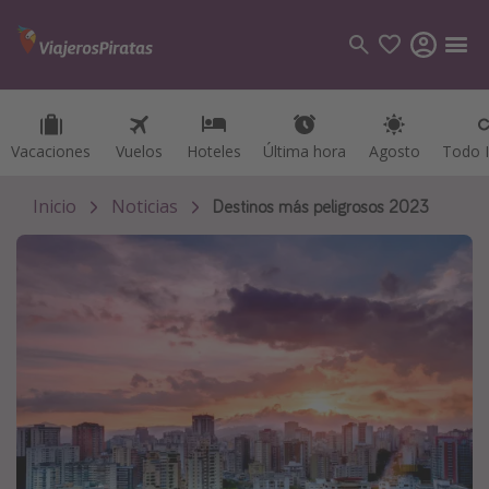
Vacaciones
Vacaciones
Vuelos
Vuelos
Hoteles
Hoteles
Última hora
Última hora
Agosto
Agosto
Todo I
Todo I
Categorías
Vuelos
Inicio
Noticias
Destinos más peligrosos 2023
Hoteles
Viajes
Cruceros
Destinos
Todos los destinos
Tenerife
Grecia