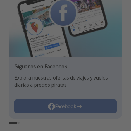
Síguenos en Facebook
Síguenos en TikTok
Explora nuestras ofertas de viajes y vuelos
¡Para enterarte de las mejores ofertas y los
diarias a precios piratas
mejores trucos de viaje!
Facebook
TikTok