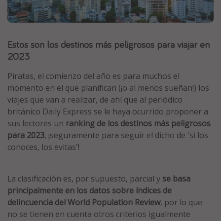
Marruecos
Islas Baleares
Estos son los destinos más peligrosos para viajar en
México
2023
Tailandia
Maldivas
Piratas, el comienzo del año es para muchos el
momento en el que planifican (¡o al menos sueñan!) los
Albania
viajes que van a realizar, de ahí que al periódico
británico Daily Express se le haya ocurrido proponer a
Inspiración para viajes
sus lectores un
ranking de los destinos más peligrosos
para 2023
, ¡seguramente para seguir el dicho de 'si los
Camping
conoces, los evitas'!
Glamping
Viajes en tren
La clasificación es, por supuesto, parcial y
se basa
Viajar sola como mujer
principalmente en los datos sobre índices de
Ofertas para Vacaciones Activas
delincuencia del World Population Review
, por lo que
no se tienen en cuenta otros criterios igualmente
Viajes en familia