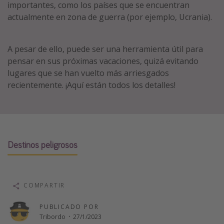
importantes, como los países que se encuentran
Vacaciones de Playa
actualmente en zona de guerra (por ejemplo, Ucrania).
Viajes para singles
Escapadas románticas
A pesar de ello, puede ser una herramienta útil para
pensar en sus próximas vacaciones, quizá evitando
lugares que se han vuelto más arriesgados
Más temas
recientemente. ¡Aquí están todos los detalles!
Trabajar en el extranjero
Cruceros por el Mediterráneo
Hoteles más hot de España
Guía de equipaje de mano
Destinos peligrosos
Parques de atracciones
Viaja con musicales
COMPARTIR
El Rey León el musical
Harry Potter en Londres y otros destinos
PUBLICADO POR
Tribordo
·
27/1/2023
Eventos deportivos