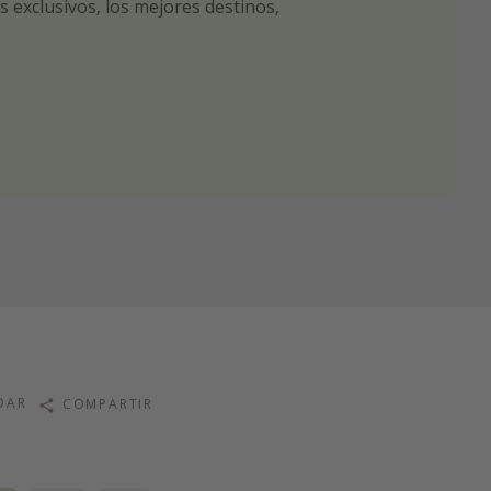
 exclusivos, los mejores destinos,
tas seleccionadas para ti por nuestros
r nuestros chollazos
DAR
COMPARTIR