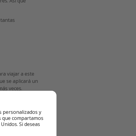
rés. Así que
 tantas
ara viajar a este
que se aplicará un
más veces.
s personalizados y
ntes que compartamos
 Unidos. Si deseas