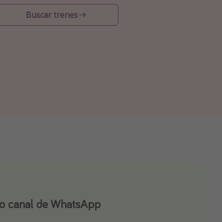
Buscar trenes
ro canal de WhatsApp
ro canal de Telegram!
app