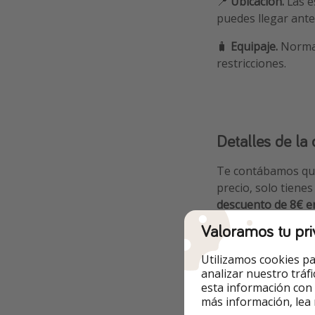
📍
Ubicación.
Las e
puedes llegar antes
🧳
Equipaje.
Normal
restricciones.
Detalles de la 
Te contábamos q
precio, solo tiene
descuento de 8€ e
Valoramos tu pri
⭐️ Ej. de viaje a 1€
Utilizamos cookies pa
Madrid - Valencia, 
analizar nuestro tráf
esta información con
más información, lea