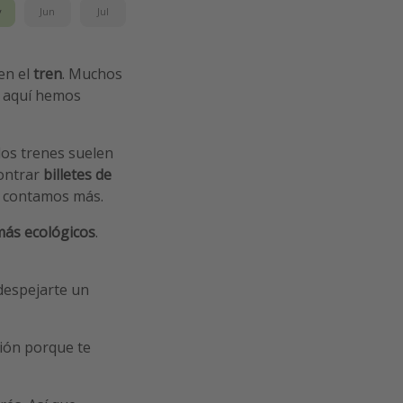
y
Jun
Jul
en el
tren
. Muchos
e aquí hemos
 los trenes suelen
ontrar
billetes de
e contamos más.
ás ecológicos
.
despejarte un
ión porque te