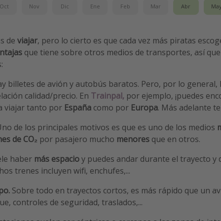
Oct
Nov
Dic
Ene
Feb
Mar
Abr
Ma
s de
viajar
, pero lo cierto es que cada vez más piratas escog
ntajas
que tiene sobre otros medios de transportes, así qu
:
y billetes de avión y autobús baratos. Pero, por lo general,
lación calidad/precio. En
Trainpal,
por ejemplo, ¡puedes enc
a viajar tanto por
España
como por
Europa
. Más adelante t
 Uno de los principales motivos es que es uno de los medios
m
nes de CO₂
por pasajero mucho
menores
que en otros.
le haber
más espacio
y puedes andar durante el trayecto y 
s trenes incluyen wifi, enchufes,...
po.
Sobre todo en trayectos cortos, es más rápido que un av
e, controles de seguridad, traslados,...