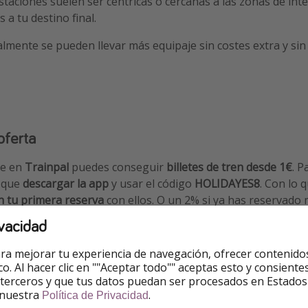
staciones suelen ser céntricas o cercanas a las zonas de inte
 a tu destino final.
mente se pueden llevar más equipaje sin costes extra y sin
oferta
ue en
Trainpal
puedes conseguir
billetes de tren desde 1€
. P
s que
descargar la app
y usar el código
HOLIDAYES8
. Con lo 
n tu primera reserva
con ellos. O un 2% si ya has reservado 
vacidad
ra mejorar tu experiencia de navegación, ofrecer contenido
30 de abril
ico. Al hacer clic en ""Aceptar todo"" aceptas esto y consie
 terceros y que tus datos puedan ser procesados en Estados
 nuestra
.
Política de Privacidad