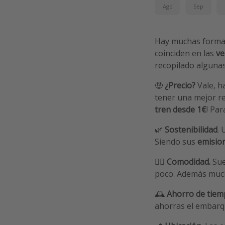
Ago
Sep
Hay muchas forma
coinciden en las
ve
recopilado algunas
🤑
¿Precio?
Vale, ha
tener una mejor re
tren desde 1€
! Par
🌿
Sostenibilidad
.
Siendo sus
emisio
🧘‍♀️
Comodidad.
Sue
poco. Además mucho
🕰️
Ahorro de tiem
ahorras el embarqu