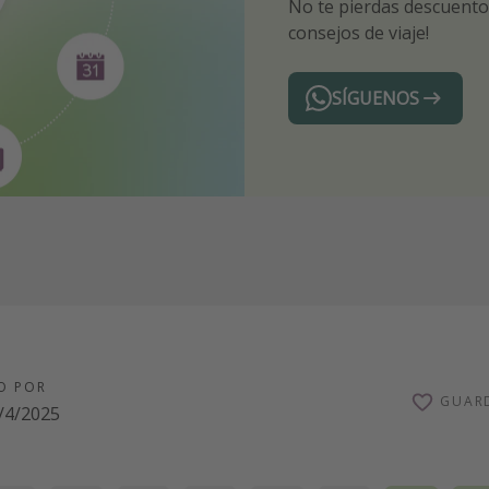
No te pierdas descuentos
¡Recibe las mejores ofer
Sé el primero en reserva
consejos de viaje!
expertos en viajes
SÍGUENOS
Telegram
O POR
GUAR
/4/2025