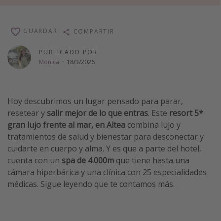
Vacaciones de Playa
Viajes para singles
GUARDAR
COMPARTIR
Escapadas románticas
PUBLICADO POR
Monica
·
18/3/2026
Más temas
Trabajar en el extranjero
Hoy descubrimos un lugar pensado para parar,
Cruceros por el Mediterráneo
resetear y
salir mejor de lo que entras
. Este
resort 5*
Hoteles más hot de España
gran lujo frente al mar, en Altea
combina lujo y
tratamientos de salud y bienestar para desconectar y
Guía de equipaje de mano
cuidarte en cuerpo y alma. Y es que a parte del hotel,
Parques de atracciones
cuenta con un
spa de 4.000m
que tiene hasta una
Viaja con musicales
cámara hiperbárica y una clínica con 25 especialidades
médicas. Sigue leyendo que te contamos más.
El Rey León el musical
Harry Potter en Londres y otros destinos
Eventos deportivos