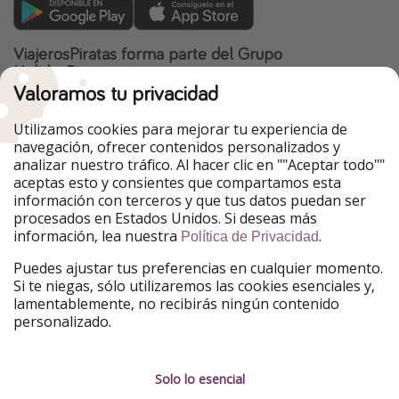
ViajerosPiratas forma parte del Grupo
HolidayPirates
Valoramos tu privacidad
Nuestros mercados
Utilizamos cookies para mejorar tu experiencia de
PiratinViaggio
HolidayPirates
navegación, ofrecer contenidos personalizados y
VakantiePiraten
WakacyjniPiraci
analizar nuestro tráfico. Al hacer clic en ""Aceptar todo""
VoyagesPirates
Ferienpiraten
aceptas esto y consientes que compartamos esta
Urlaubspiraten
Urlaubspiraten
información con terceros y que tus datos puedan ser
TravelPirates
procesados en Estados Unidos. Si deseas más
información, lea nuestra
.
Nuestro grupo
Política de Privacidad
HolidayPirates Group
Puedes ajustar tus preferencias en cualquier momento.
Si te niegas, sólo utilizaremos las cookies esenciales y,
Conócenos mejor
Información legal
lamentablemente, no recibirás ningún contenido
personalizado.
Sobre ViajerosPiratas
Términos y condiciones
Empleo
Política de privacidad
Solo lo esencial