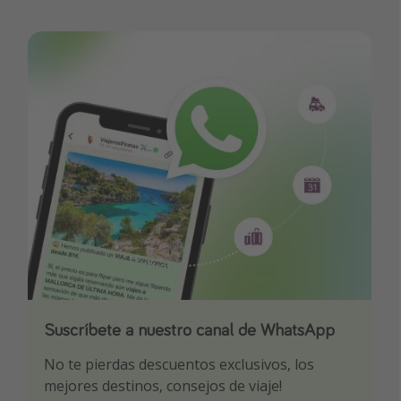
Suscríbete a nuestro canal de WhatsApp
Descarga nuestra app
¡Suscríbete a nuestro canal de Telegram!
No te pierdas descuentos exclusivos, los
Sé el primero en reservar nuestros chollazos
¡Recibe las mejores ofertas seleccionadas para
mejores destinos, consejos de viaje!
ti por nuestros expertos en viajes