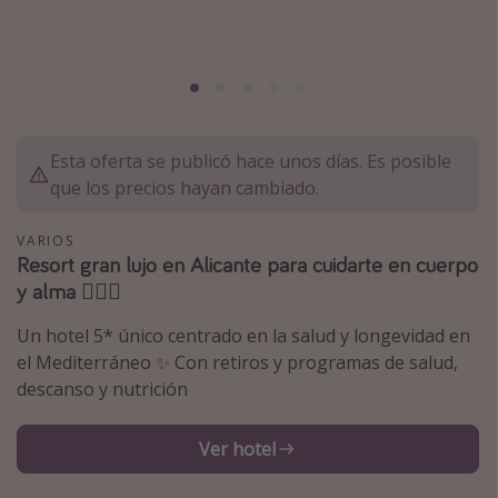
Marruecos
Islas Baleares
México
Tailandia
Esta oferta se publicó hace unos días. Es posible
Maldivas
que los precios hayan cambiado.
Albania
VARIOS
Resort gran lujo en Alicante para cuidarte en cuerpo
Inspiración para viajes
y alma 💆🏻‍♀️
Camping
Un hotel 5* único centrado en la salud y longevidad en
Glamping
el Mediterráneo ✨ Con retiros y programas de salud,
Viajes en tren
descanso y nutrición
Viajar sola como mujer
Ver hotel
Ofertas para Vacaciones Activas
Viajes en familia