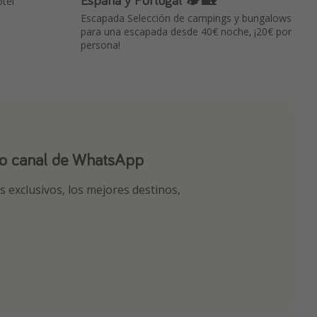
otel
Escapada Selección de campings y bungalows
para una escapada desde 40€ noche, ¡20€ por
persona!
ro canal de WhatsApp
ro canal de Telegram!
app
 exclusivos, los mejores destinos,
tas seleccionadas para ti por nuestros
r nuestros chollazos