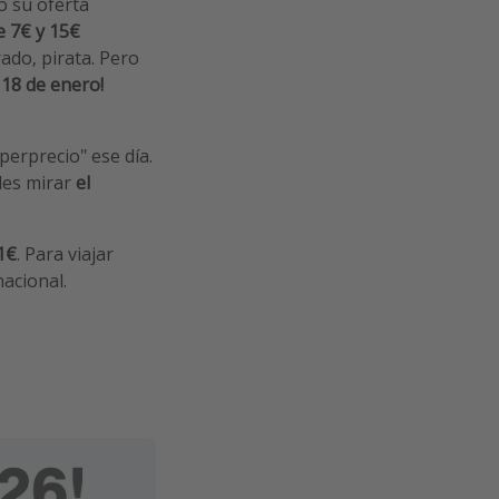
o su oferta
e 7€ y 15€
ado, pirata. Pero
 18 de enero!
perprecio" ese día.
des mirar
el
1€
. Para viajar
nacional.