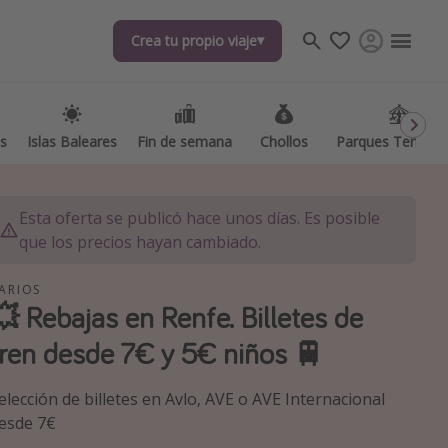
Crea tu propio viaje
as
Islas Baleares
Fin de semana
Chollos
Parques Temátic
Esta oferta se publicó hace unos días. Es posible
que los precios hayan cambiado.
ARIOS
💥 Rebajas en Renfe. Billetes de
os destinos
tren desde 7€ y 5€ niños 🚆
elección de billetes en Avlo, AVE o AVE Internacional
esde 7€