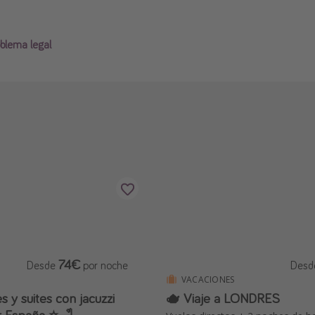
blema legal
74€
Desde
por noche
Des
VACACIONES
s y suites con jacuzzi
🫖 Viaje a LONDRES
r España ⭐️🛁