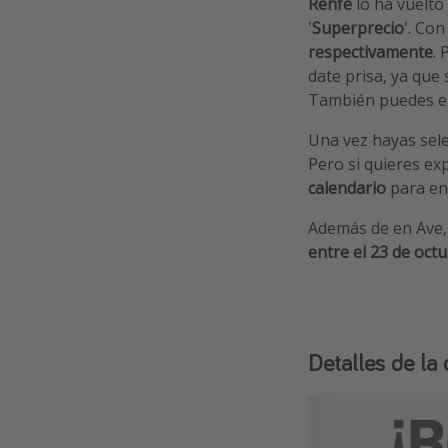
Renfe
lo ha vuelto
'
Superprecio
'. Co
respectivamente
.
date prisa, ya que
También puedes el
Una vez hayas sele
Pero si quieres ex
calendario
para en
Además de en Ave, 
entre el 23 de octu
Detalles de la 