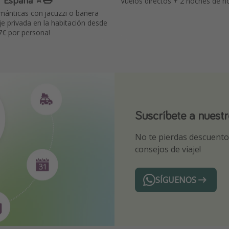
Vuelos directos + 2 noches de h
ánticas con jacuzzi o bañera
e privada en la habitación desde
7€ por persona!
Suscríbete a nuest
¡Suscríbete a nuest
Descarga nuestra 
No te pierdas descuentos
¡Recibe las mejores ofer
Sé el primero en reserva
consejos de viaje!
expertos en viajes
SÍGUENOS
Telegram