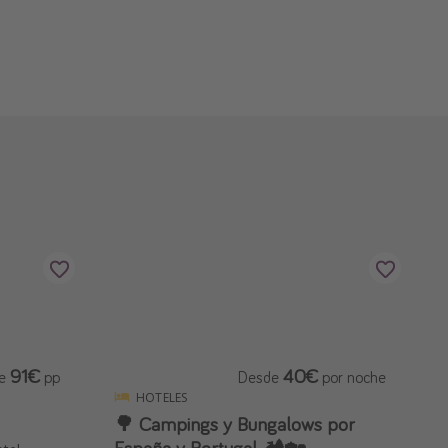
91€
40€
de
pp
Desde
por noche
HOTELES
🌳 Campings y Bungalows por
España y Portugal 🏕️🏡