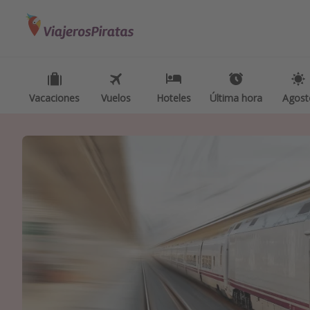
Categorías
Destinos
Inspiración p
Vuelos
Todos los destinos
Camping
Hoteles
Tenerife
Glamping
Vacaciones
Vuelos
Hoteles
Última hora
Agost
Viajes
Grecia
Viajes en t
Cruceros
Marruecos
Viajar sol
Islas Baleares
Ofertas pa
México
Viajes en f
Tailandia
Vacaciones
Maldivas
Viajes para
Albania
Escapadas