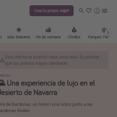
Crea tu propio viaje
Crea tu propio viaje
as
as
Islas Baleares
Islas Baleares
Fin de semana
Fin de semana
Chollos
Chollos
Parques Temátic
Parques Temátic
Esta oferta se publicó hace unos días. Es posible
que los precios hayan cambiado.
ARIOS
🌄 Una experiencia de lujo en el
os destinos
desierto de Navarra
ire de Bardenas: un hotel rural único junto a las
ardenas Reales