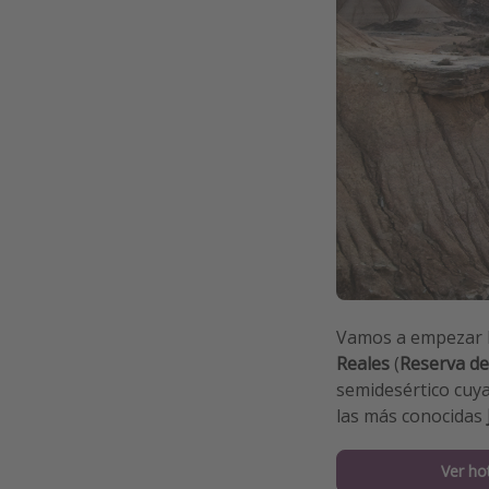
Vamos a empezar h
Reales
(
Reserva de
semidesértico cuya 
las más conocidas
Ver ho