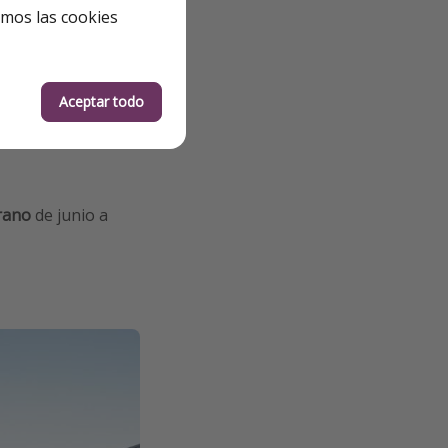
emos las cookies
onía con el
Aceptar todo
ones cuentan con
s
se cocina con
rano
de junio a