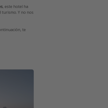
es
, este hotel ha
l turismo. Y no nos
ontinuación, te