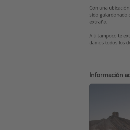
Con una ubicación 
sido galardonado
extraña.
A ti tampoco te ex
damos todos los de
Información ad