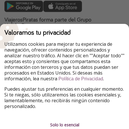
ViajerosPiratas forma parte del Grupo
HolidayPirates
Valoramos tu privacidad
Nuestros mercados
Utilizamos cookies para mejorar tu experiencia de
PiratinViaggio
HolidayPirates
navegación, ofrecer contenidos personalizados y
VakantiePiraten
WakacyjniPiraci
analizar nuestro tráfico. Al hacer clic en ""Aceptar todo""
VoyagesPirates
Ferienpiraten
aceptas esto y consientes que compartamos esta
Urlaubspiraten
Urlaubspiraten
información con terceros y que tus datos puedan ser
TravelPirates
procesados en Estados Unidos. Si deseas más
información, lea nuestra
.
Nuestro grupo
Política de Privacidad
HolidayPirates Group
Puedes ajustar tus preferencias en cualquier momento.
Si te niegas, sólo utilizaremos las cookies esenciales y,
Conócenos mejor
Información legal
lamentablemente, no recibirás ningún contenido
personalizado.
Sobre ViajerosPiratas
Términos y condiciones
Empleo
Política de privacidad
Solo lo esencial