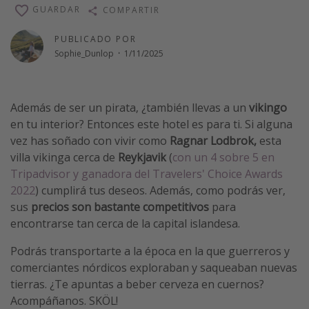
GUARDAR
COMPARTIR
Vacaciones de Playa
Viajes para singles
PUBLICADO POR
Sophie_Dunlop
·
1/11/2025
Escapadas románticas
Más temas
Además de ser un pirata, ¿también llevas a un
vikingo
en tu interior? Entonces este hotel es para ti. Si alguna
Trabajar en el extranjero
vez has soñado con vivir como
Ragnar Lodbrok,
esta
Cruceros por el Mediterráneo
villa vikinga cerca de
Reykjavik
(
con un 4 sobre 5 en
Hoteles más hot de España
Tripadvisor y ganadora del Travelers' Choice Awards
2022
) cumplirá tus deseos. Además, como podrás ver,
Guía de equipaje de mano
sus
precios son bastante competitivos
para
Parques de atracciones
encontrarse tan cerca de la capital islandesa.
Viaja con musicales
Podrás transportarte a la época en la que guerreros y
El Rey León el musical
comerciantes nórdicos exploraban y saqueaban nuevas
Harry Potter en Londres y otros destinos
tierras. ¿Te apuntas a beber cerveza en cuernos?
Acompáñanos. SKÖL!
Eventos deportivos