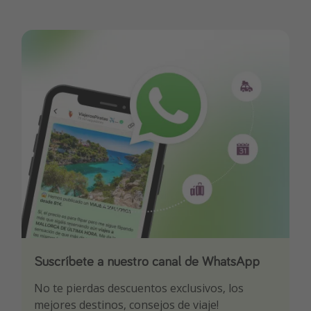
Suscríbete a nuestro canal de WhatsApp
Descarga nuestra app
¡Suscríbete a nuestro canal de Telegram!
No te pierdas descuentos exclusivos, los
Sé el primero en reservar nuestros chollazos
¡Recibe las mejores ofertas seleccionadas para
mejores destinos, consejos de viaje!
ti por nuestros expertos en viajes