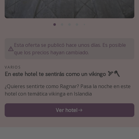
Marruecos
Islas Baleares
México
Tailandia
Esta oferta se publicó hace unos días. Es posible
Maldivas
que los precios hayan cambiado.
Albania
VARIOS
En este hotel te sentirás como un vikingo 🏹🪓
Inspiración para viajes
¿Quieres sentirte como Ragnar? Pasa la noche en este
Camping
hotel con temática vikinga en Islandia
Glamping
Viajes en tren
Ver hotel
Viajar sola como mujer
Ofertas para Vacaciones Activas
Viajes en familia