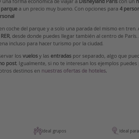
ay una forma económica de viajar a
Disneyland París
con un
h
 parque
a un precio muy bueno. Con opciones para
4 perso
rsona!
en coche del parque y a solo una parada del mismo en tren.
 RER
, desde donde puedes llegar también al centro de París. 
ena incluso para hacer turismo por la ciudad.
servar los
vuelos
y las
entradas
por separado, algo que pue
mo post
. Igualmente, si no te interesan los ejemplos puedes
otros destinos en
nuestras ofertas de hoteles
.
Ideal grupos
Ideal par