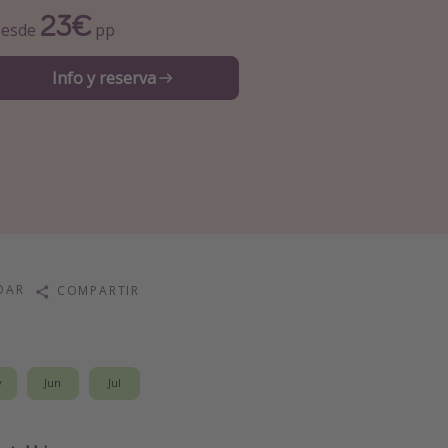
23€
esde
pp
Info y reserva
DAR
COMPARTIR
y
Jun
Jul