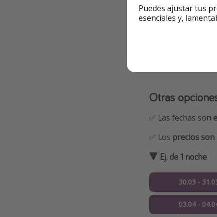
Puedes ajustar tus pr
Ir a la oferta
esenciales y, lamenta
🟡 Precio a fecha d
Otras opcione
✅ Las fechas son
✅ Los
precios son 
🔻 Ej. de 1 noche
30.03 - 31.0
03.04 - 04.0