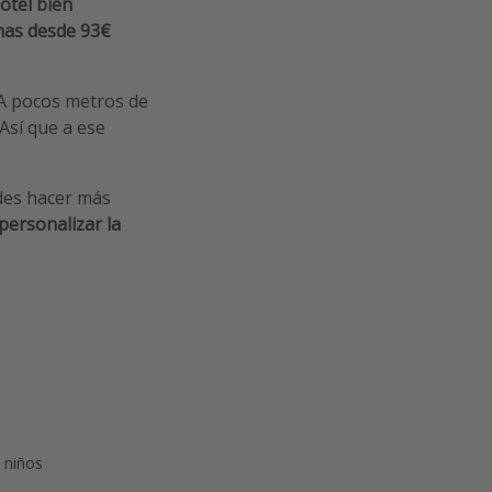
otel bien
nas desde 93€
 A pocos metros de
Así que a ese
des hacer más
personalizar la
a niños