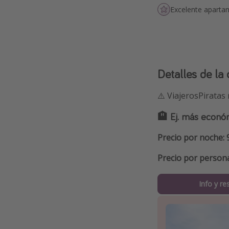
Excelente apart
Detalles de la 
⚠️ ViajerosPiratas
🏨 Ej. más econó
Precio por noche: 
Precio por person
Info y re