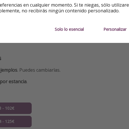
eferencias en cualquier momento. Si te niegas, sólo utilizar
blemente, no recibirás ningún contenido personalizado.
e publicación. Sujeto a cambios.
Solo lo esencial
Personalizar
s
ejemplos
. Puedes cambiarlas.
por estancia
.
3 - 102€
4 - 125€