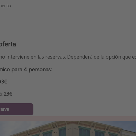
amento
oferta
 no interviene en las reservas. Dependerá de la opción que e
mico para 4 personas:
93€
a: 23€
serva