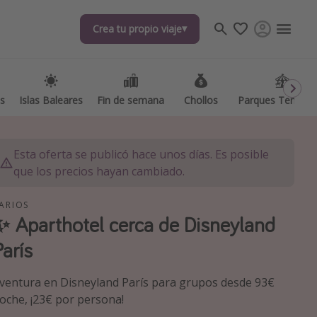
Crea tu propio viaje
Crea tu propio viaje
as
as
Islas Baleares
Islas Baleares
Fin de semana
Fin de semana
Chollos
Chollos
Parques Temátic
Parques Temátic
Esta oferta se publicó hace unos días. Es posible
que los precios hayan cambiado.
ARIOS
✨ Aparthotel cerca de Disneyland
os destinos
París
ventura en Disneyland París para grupos desde 93€
oche, ¡23€ por persona!