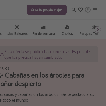
Crea tu propio viaje
Crea tu propio viaje
as
as
Islas Baleares
Islas Baleares
Fin de semana
Fin de semana
Chollos
Chollos
Parques Temátic
Parques Temátic
Esta oferta se publicó hace unos días. Es posible
que los precios hayan cambiado.
ARIOS
✨ Cabañas en los árboles para
os destinos
soñar despierto
as casas y cabañas en los árboles más espectaculares
e todo el mundo