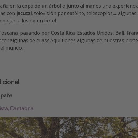
aña en la
copa de un árbol
o
junto al mar
es una experiencia
ñas con
jacuzzi
, televisión por satélite, telescopios,... algunas
semejan a los de un hotel.
Toscana
, pasando por
Costa Rica
,
Estados Unidos
,
Bali
,
Fran
cer algunas de ellas? Aquí tienes algunas de nuestras pref
del mundo.
icional
spaña
sta, Cantabria