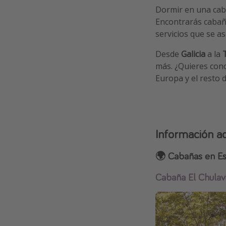
Dormir en una cab
Encontrarás caba
servicios que se a
Desde
Galicia
a la
más. ¿Quieres cono
Europa y el resto 
Información ad
🌍 Cabañas en E
Cabaña El Chulavi