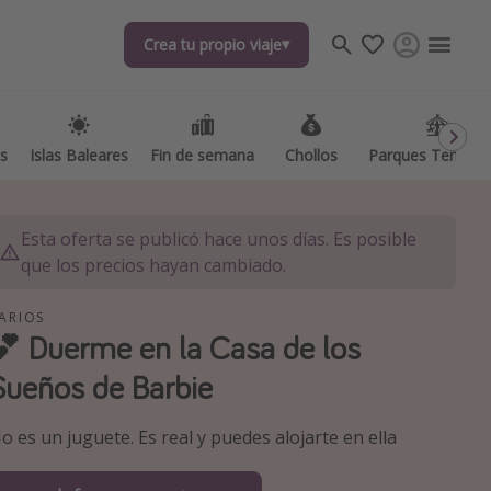
Crea tu propio viaje
Crea tu propio viaje
as
as
Islas Baleares
Islas Baleares
Fin de semana
Fin de semana
Chollos
Chollos
Parques Temátic
Parques Temátic
Esta oferta se publicó hace unos días. Es posible
que los precios hayan cambiado.
ARIOS
💕 Duerme en la Casa de los
os destinos
Sueños de Barbie
o es un juguete. Es real y puedes alojarte en ella