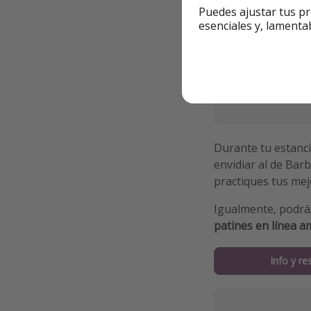
Puedes ajustar tus pr
esenciales y, lamenta
Durante tu estanci
envidiar al de Bar
practiques tus mej
Igualmente, podrá
patines en línea a
Info y re