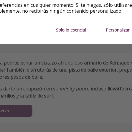
eferencias en cualquier momento. Si te niegas, sólo utilizar
blemente, no recibirás ningún contenido personalizado.
Solo lo esencial
Personalizar
a podrás echar un vistazo al fabuloso
armario de Ken
, ¡que
bie! También disfrutarás de una
pista de baile exterior,
prepa
ores pasos de baile.
s darte un chapuzón en su
infinity pool
e incluso
llevarte a 
marillos
y la
tabla de surf
.
serva