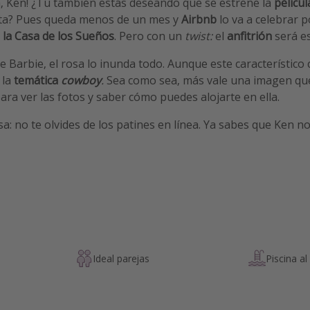
la, Ken! ¿Tú también estás deseando que se estrene la
pelícu
ata? Pues queda menos de un mes y
Airbnb
lo va a celebrar p
 la Casa de los Sueños
. Pero con un
twist:
el
anfitrión
será e
de Barbie, el rosa lo inunda todo. Aunque este característico
 la
temática
cowboy
.
Sea como sea, más vale una imagen que
ara ver las fotos y saber cómo puedes alojarte en ella.
a: no te olvides de los patines en línea. Ya sabes que Ken no
Ideal parejas
Piscina al 