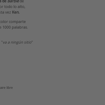
la de
Barbie
de
or todo lo alto,
sta vez
Ken.
 color comparte
 1000 palabras.
 "
va a ningún sitio
"
aire libre