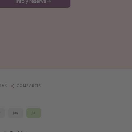
Info y reserva
DAR
COMPARTIR
y
Jun
Jul