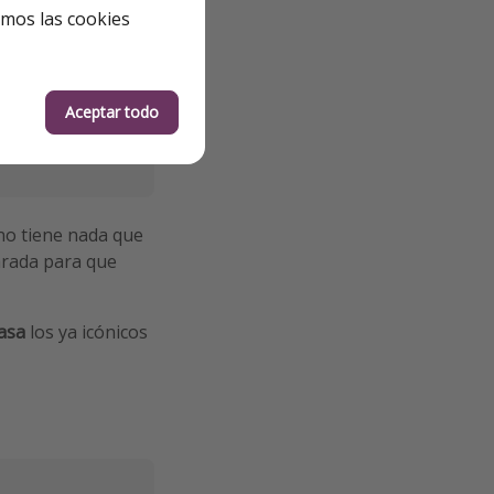
emos las cookies
Aceptar todo
 no tiene nada que
rada para que
casa
los ya icónicos