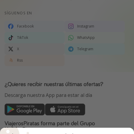
SÍGUENOS EN
Facebook
Instagram
TikTok
WhatsApp
X
Telegram
Rss
¿Quieres recibir nuestras últimas ofertas?
Descarga nuestra App para estar al día
ViajerosPiratas forma parte del Grupo
HolidayPirates