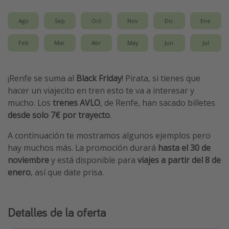
Vacaciones de Playa
Ago
Sep
Oct
Nov
Dic
Ene
Viajes para singles
Feb
Mar
Abr
May
Jun
Jul
Escapadas románticas
Más temas
¡Renfe se suma al
Black Friday
! Pirata, si tienes que
hacer un viajecito en tren esto te va a interesar y
Trabajar en el extranjero
mucho. Los
trenes AVLO
, de Renfe, han sacado billetes
Cruceros por el Mediterráneo
desde solo 7€ por trayecto
.
Hoteles más hot de España
A continuación te mostramos algunos ejemplos pero
Guía de equipaje de mano
hay muchos más. La promoción durará
hasta el 30 de
noviembre
y está disponible para
viajes a partir del 8 de
Parques de atracciones
enero
, así que date prisa.
Viaja con musicales
El Rey León el musical
Detalles de la oferta
Harry Potter en Londres y otros destinos
Eventos deportivos