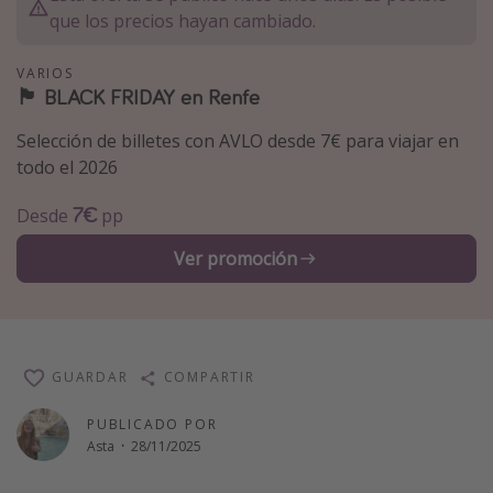
que los precios hayan cambiado.
Marruecos
Islas Baleares
VARIOS
🏴 BLACK FRIDAY en Renfe
México
Tailandia
Selección de billetes con AVLO desde 7€ para viajar en
todo el 2026
Maldivas
Albania
7€
Desde
pp
Ver promoción
Inspiración para viajes
Camping
Glamping
GUARDAR
COMPARTIR
Viajes en tren
Viajar sola como mujer
PUBLICADO POR
Asta
·
28/11/2025
Ofertas para Vacaciones Activas
Viajes en familia