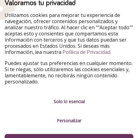
Valoramos tu privacidad
Nuestros mercados
Utilizamos cookies para mejorar tu experiencia de
PiratinViaggio
HolidayPirates
navegación, ofrecer contenidos personalizados y
VakantiePiraten
WakacyjniPiraci
analizar nuestro tráfico. Al hacer clic en ""Aceptar todo""
VoyagesPirates
Ferienpiraten
aceptas esto y consientes que compartamos esta
Urlaubspiraten
Urlaubspiraten
información con terceros y que tus datos puedan ser
TravelPirates
procesados en Estados Unidos. Si deseas más
información, lea nuestra
.
Nuestro grupo
Política de Privacidad
HolidayPirates Group
Puedes ajustar tus preferencias en cualquier momento.
Si te niegas, sólo utilizaremos las cookies esenciales y,
Conócenos mejor
Información legal
lamentablemente, no recibirás ningún contenido
personalizado.
Sobre ViajerosPiratas
Términos y condiciones
Empleo
Política de privacidad
Solo lo esencial
Prensa
Aviso legal
Personalizar
Partners
Gestionar servicios
Sostenibilidad