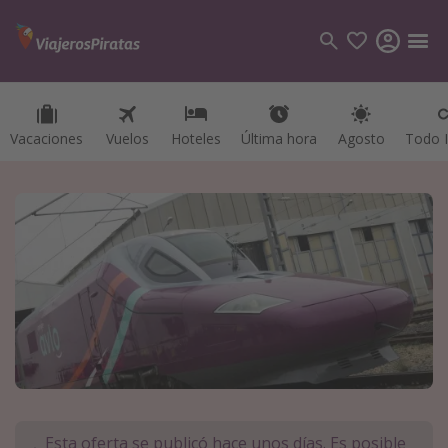
Vacaciones
Vuelos
Hoteles
Última hora
Agosto
Todo I
Categorías
Vuelos
Hoteles
Viajes
Cruceros
Destinos
Todos los destinos
Tenerife
Grecia
Esta oferta se publicó hace unos días. Es posible