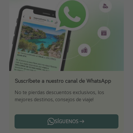
Suscríbete a nuestro canal de WhatsApp
Descarga nuestra app
¡Suscríbete a nuestro canal de Telegram!
No te pierdas descuentos exclusivos, los
Sé el primero en reservar nuestros chollazos
¡Recibe las mejores ofertas seleccionadas para
mejores destinos, consejos de viaje!
ti por nuestros expertos en viajes
SÍGUENOS
Telegram