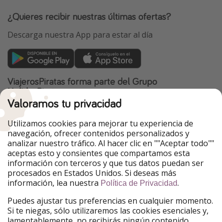
¿Quieres recibir nuestras últimas ofertas?
Descarga nuestra App para estar al día
ViajerosPiratas forma parte del Grupo
HolidayPirates
Valoramos tu privacidad
Nuestros mercados
Utilizamos cookies para mejorar tu experiencia de
PiratinViaggio
HolidayPirates
navegación, ofrecer contenidos personalizados y
VakantiePiraten
WakacyjniPiraci
analizar nuestro tráfico. Al hacer clic en ""Aceptar todo""
VoyagesPirates
Ferienpiraten
aceptas esto y consientes que compartamos esta
Urlaubspiraten
Urlaubspiraten
información con terceros y que tus datos puedan ser
TravelPirates
procesados en Estados Unidos. Si deseas más
información, lea nuestra
.
Nuestro grupo
Política de Privacidad
HolidayPirates Group
Puedes ajustar tus preferencias en cualquier momento.
Si te niegas, sólo utilizaremos las cookies esenciales y,
Conócenos mejor
Información legal
lamentablemente, no recibirás ningún contenido