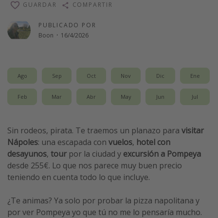
GUARDAR
COMPARTIR
Vacaciones de Playa
PUBLICADO POR
Viajes para singles
Boon
·
16/4/2026
Escapadas románticas
Más temas
Ago
Sep
Oct
Nov
Dic
Ene
Trabajar en el extranjero
Feb
Mar
Abr
May
Jun
Jul
Cruceros por el Mediterráneo
Hoteles más hot de España
Sin rodeos, pirata. Te traemos un planazo para
visitar
Guía de equipaje de mano
Nápoles
: una escapada con
vuelos
,
hotel con
Parques de atracciones
desayunos
,
tour
por la ciudad y
excursión a Pompeya
desde 255€. Lo que nos parece muy buen precio
Viaja con musicales
teniendo en cuenta todo lo que incluye.
El Rey León el musical
Harry Potter en Londres y otros destinos
¿Te animas? Ya solo por probar la pizza napolitana y
por ver Pompeya yo que tú no me lo pensaría mucho.
Eventos deportivos