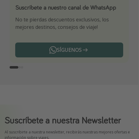
Suscríbete a nuestro canal de WhatsApp
Descarga nuestra app
¡Suscríbete a nuestro canal de Telegram!
No te pierdas descuentos exclusivos, los
Sé el primero en reservar nuestros chollazos
¡Recibe las mejores ofertas seleccionadas para
mejores destinos, consejos de viaje!
ti por nuestros expertos en viajes
SÍGUENOS
Telegram
Suscríbete a nuestra Newsletter
Al suscribirte a nuestra newsletter, recibirás nuestras mejores ofertas e
información sobre viajes.