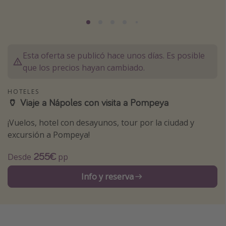
Marruecos
Islas Baleares
México
Esta oferta se publicó hace unos días. Es posible
Tailandia
que los precios hayan cambiado.
Maldivas
HOTELES
Albania
🏺 Viaje a Nápoles con visita a Pompeya
¡Vuelos, hotel con desayunos, tour por la ciudad y
Inspiración para viajes
excursión a Pompeya!
Camping
255€
Desde
pp
Glamping
Viajes en tren
Info y reserva
Viajar sola como mujer
Ofertas para Vacaciones Activas
Viajes en familia