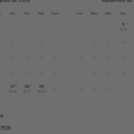
es
1792€