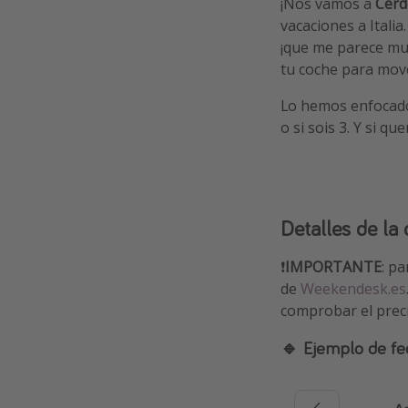
¡Nos vamos a
Cerd
vacaciones a Italia
¡que me parece muy
tu coche para move
Lo hemos enfocado
o si sois 3. Y si q
Detalles de la 
❗️
IMPORTANTE
: p
de
Weekendesk.es
comprobar el precio
🔹 Ejemplo de fe