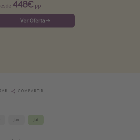
448€
esde
pp
Ver Oferta
DAR
COMPARTIR
y
Jun
Jul