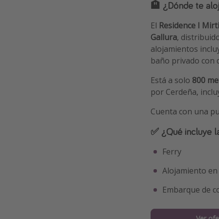
🏨 ¿Dónde te alo
El
Residence I Mirt
Gallura
, distribui
alojamientos incl
baño privado con 
Está a solo
800 met
por Cerdeña, inclu
Cuenta con una p
✅ ¿Qué incluye l
Ferry
Alojamiento en
Embarque de c
Ver ofe