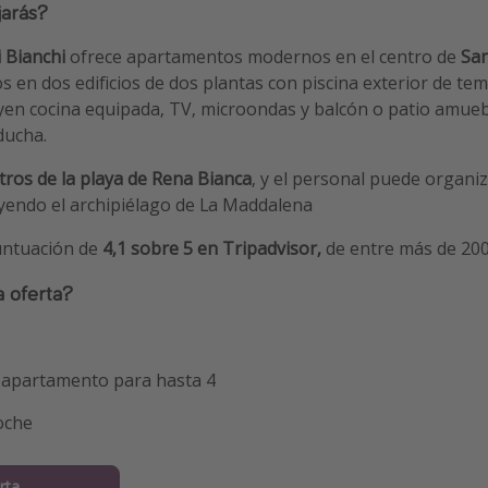
jarás?
i Bianchi
ofrece apartamentos modernos en el centro de
San
dos en dos edificios de dos plantas con piscina exterior de te
uyen cocina equipada, TV, microondas y balcón o patio amue
ducha.
ros de la playa de Rena Bianca
, y el personal puede organi
yendo el archipiélago de La Maddalena
untuación de
4,1 sobre 5 en Tripadvisor,
de entre más de 20
a oferta?
 apartamento para hasta 4
oche
rta