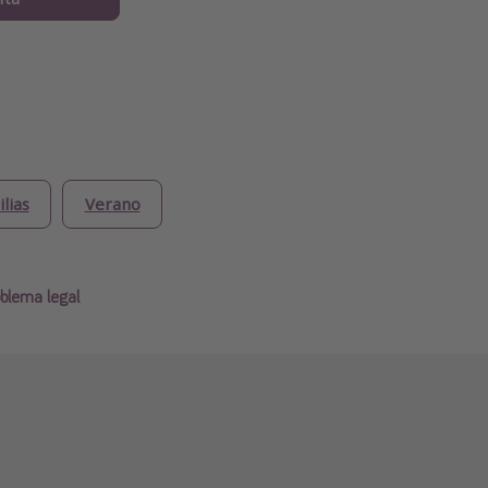
lias
Verano
blema legal