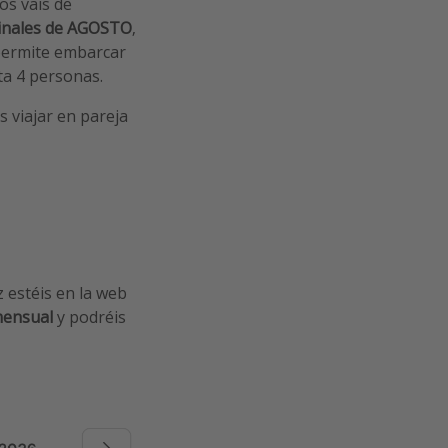
os vais de
finales de AGOSTO
,
 permite embarcar
ta 4 personas.
 viajar en pareja
z estéis en la web
mensual
y podréis