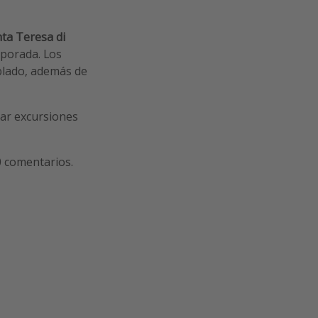
ta Teresa di
mporada. Los
blado, además de
zar excursiones
0 comentarios.