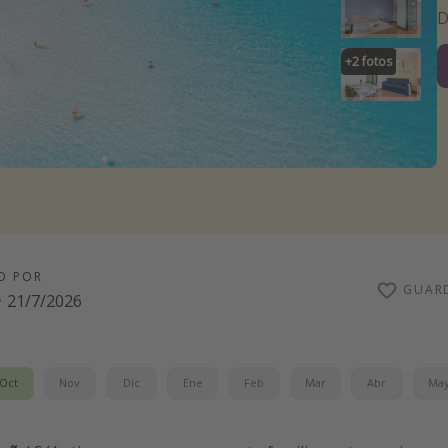
D
+
2
fotos
O POR
GUAR
·
21/7/2026
Oct
Nov
Dic
Ene
Feb
Mar
Abr
Ma