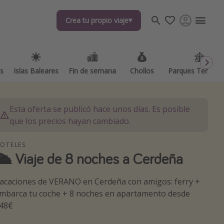
Crea tu propio viaje
Crea tu propio viaje
as
as
Islas Baleares
Islas Baleares
Fin de semana
Fin de semana
Chollos
Chollos
Parques Temátic
Parques Temátic
Esta oferta se publicó hace unos días. Es posible
que los precios hayan cambiado.
OTELES
🛳️ Viaje de 8 noches a Cerdeña
os destinos
acaciones de VERANO en Cerdeña con amigos: ferry +
mbarca tu coche + 8 noches en apartamento desde
48€