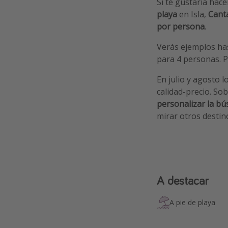
Si te gustaría hac
playa
en Isla,
Cant
por persona
.
Verás ejemplos ha
para 4 personas. 
En julio y agosto l
calidad-precio. So
personalizar la b
mirar otros desti
A destacar
A pie de playa