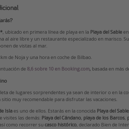
icional
jarás?
3*
, ubicado en primera línea de playa en la
Playa del Sable
e
ina al aire libre y un restaurante especializado en marisco. S
onen de vistas al mar.
8km de Noja y una hora en coche de Bilbao.
untuación de
8,6 sobre 10 en Booking.com
,
basada en más de
ino
leta de lugares sorprendentes ya sean de interior o en la co
sitio muy recomendable para disfrutar las vacaciones.
e Isla
es uno de ellos. Estarás en la conocida
Playa del Sable
visites las demás:
Playa del Cándano
,
playa de los Barcos
,
 así como recorrer su
casco histórico
, declarado Bien de Inte