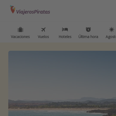
Categorías
Destinos
Inspiración p
Vuelos
Todos los destinos
Camping
Hoteles
Tenerife
Glamping
Vacaciones
Vuelos
Hoteles
Última hora
Agost
Viajes
Grecia
Viajes en t
Cruceros
Marruecos
Viajar sol
Islas Baleares
Ofertas pa
México
Viajes en f
Tailandia
Vacaciones
Maldivas
Viajes para
Albania
Escapadas