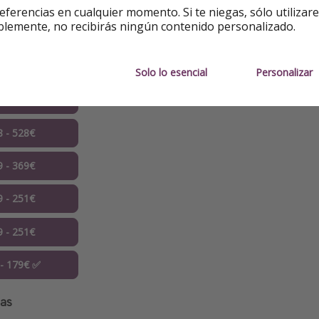
eferencias en cualquier momento. Si te niegas, sólo utilizar
blemente, no recibirás ningún contenido personalizado.
nas
8 - 418€
Solo lo esencial
Personalizar
8 - 418€
8 - 528€
9 - 369€
9 - 251€
9 - 251€
 - 179€ ✅
nas