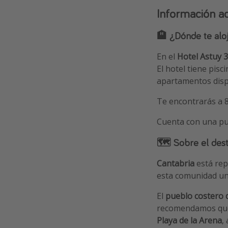
Información ad
🏨 ¿Dónde te alo
En el
Hotel Astuy 
El hotel tiene pisc
apartamentos disp
Te encontrarás a 
Cuenta con una p
🗺 Sobre el dest
Cantabria
está rep
esta comunidad un 
El
pueblo costero d
recomendamos que 
Playa de la Arena
,