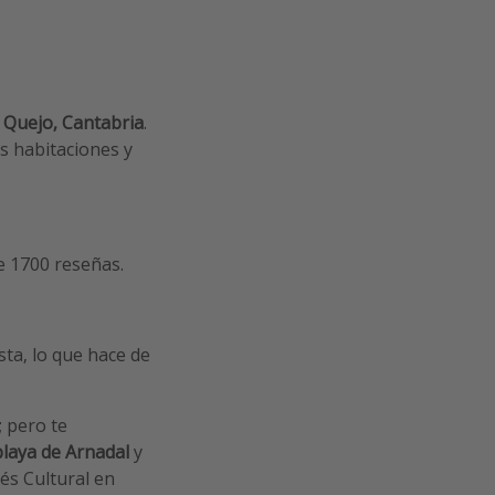
n
Quejo, Cantabria
.
us habitaciones y
 1700 reseñas.
sta, lo que hace de
; pero te
playa de Arnadal
y
rés Cultural en