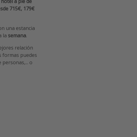
n
hotel a pie de
esde 715€, 179€
on una estancia
a la
semana
.
ejores relación
as formas puedes
 personas,... o