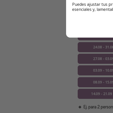
Puedes ajustar tus pr
esenciales y, lamenta
🔸
Ej. para 4 perso
25.07 - 01.0
31.07 - 07.0
24.08 - 31.0
27.08 - 03.0
03.09 - 10.0
08.09 - 15.0
14.09 - 21.09
🔸
Ej. para 2 perso