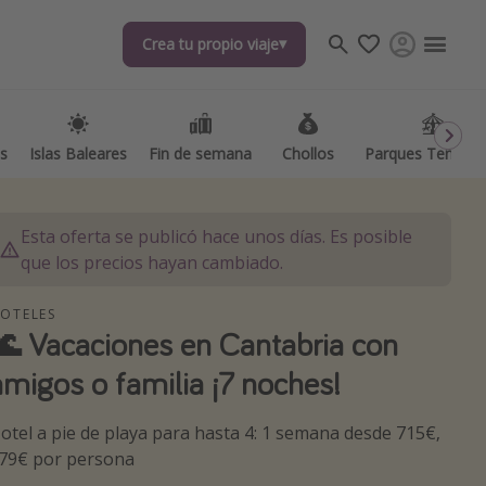
Crea tu propio viaje
as
Islas Baleares
Fin de semana
Chollos
Parques Temátic
Esta oferta se publicó hace unos días. Es posible
que los precios hayan cambiado.
OTELES
🌊 Vacaciones en Cantabria con
os destinos
amigos o familia ¡7 noches!
otel a pie de playa para hasta 4: 1 semana desde 715€,
79€ por persona