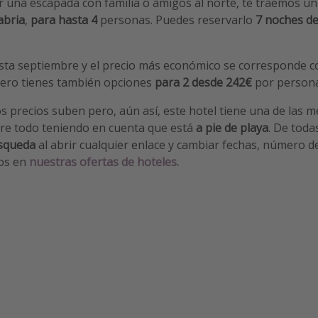
er una escapada con familia o amigos al norte, te traemos u
abria
,
para hasta 4
personas. Puedes reservarlo
7 noches d
sta septiembre y el precio más económico se corresponde c
Pero tienes también opciones
para 2 desde 242€
por person
os precios suben pero, aún así, este hotel tiene una de las m
bre todo teniendo en cuenta que está
a pie de playa
. De tod
úsqueda
al abrir cualquier enlace y cambiar fechas, número de
nos en
nuestras ofertas de hoteles.