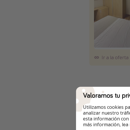
Ir a la oferta
Otras opcione
Valoramos tu pri
✅
Las
fechas
son
e
Utilizamos cookies pa
analizar nuestro tráf
✅
El
precio
es por
esta información con
más información, lea
🔻 Ej. de 7 noche