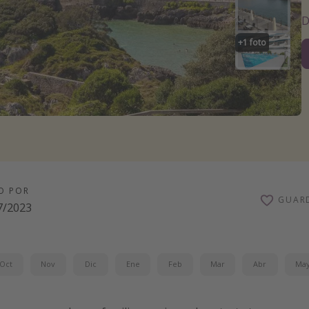
D
+
1
foto
O POR
GUAR
7/2023
Oct
Nov
Dic
Ene
Feb
Mar
Abr
Ma