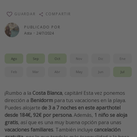
Vacaciones de Playa
GUARDAR
COMPARTIR
Viajes para singles
Escapadas románticas
PUBLICADO POR
Asta
·
24/7/2024
Más temas
Trabajar en el extranjero
Ago
Sep
Oct
Nov
Dic
Ene
Cruceros por el Mediterráneo
Feb
Mar
Abr
May
Jun
Jul
Hoteles más hot de España
Guía de equipaje de mano
¡Rumbo a la
Costa Blanca
, capitán! Esta vez ponemos
Parques de atracciones
dirección a
Benidorm
para tus vacaciones en la playa.
Viaja con musicales
Puedes alojarte
de 3 a 7 noches en este aparthotel
desde
184€, 92€ por persona.
Además,
1 niño se aloja
El Rey León el musical
gratis
, así que es una muy buena opción para unas
Harry Potter en Londres y otros destinos
vacaciones familiares
. También incluye
cancelación
Eventos deportivos
gratuita
, por lo que tendrás más tranquilidad a la hora