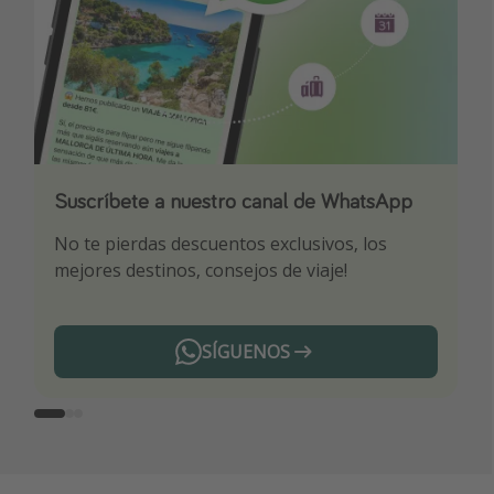
Suscríbete a nuestro canal de WhatsApp
Descarga nuestra app
¡Suscríbete a nuestro canal de Telegram!
No te pierdas descuentos exclusivos, los
Sé el primero en reservar nuestros chollazos
¡Recibe las mejores ofertas seleccionadas para
mejores destinos, consejos de viaje!
ti por nuestros expertos en viajes
SÍGUENOS
Telegram