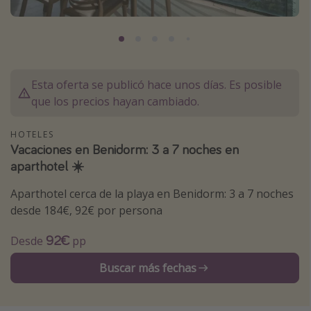
Marruecos
Islas Baleares
México
Tailandia
Esta oferta se publicó hace unos días. Es posible
que los precios hayan cambiado.
Maldivas
Albania
HOTELES
Vacaciones en Benidorm: 3 a 7 noches en
aparthotel ☀️
Inspiración para viajes
Aparthotel cerca de la playa en Benidorm: 3 a 7 noches
Camping
desde 184€, 92€ por persona
Glamping
92€
Viajes en tren
Desde
pp
Viajar sola como mujer
Buscar más fechas
Ofertas para Vacaciones Activas
Viajes en familia