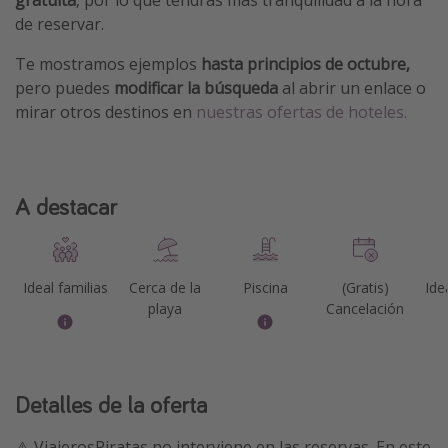
de reservar.
Te mostramos ejemplos
hasta principios de octubre,
pero puedes
modificar la búsqueda
al abrir un enlace o
mirar otros destinos en
nuestras ofertas de hoteles.
A destacar
Ideal familias
Cerca de la
Piscina
(Gratis)
Ide
playa
Cancelación
Detalles de la oferta
⚠️ ViajerosPiratas no interviene en las reservas. En este