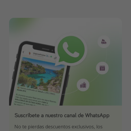
Suscríbete a nuestro canal de WhatsApp
Descarga nuestra app
¡Suscríbete a nuestro canal de Telegram!
No te pierdas descuentos exclusivos, los
Sé el primero en reservar nuestros chollazos
¡Recibe las mejores ofertas seleccionadas para