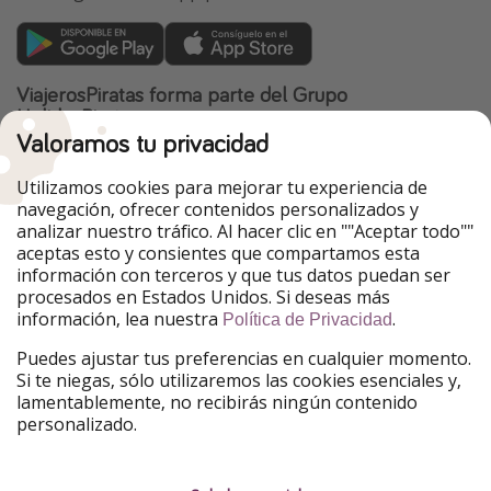
ViajerosPiratas forma parte del Grupo
HolidayPirates
Valoramos tu privacidad
Nuestros mercados
Utilizamos cookies para mejorar tu experiencia de
PiratinViaggio
HolidayPirates
navegación, ofrecer contenidos personalizados y
VakantiePiraten
WakacyjniPiraci
analizar nuestro tráfico. Al hacer clic en ""Aceptar todo""
VoyagesPirates
Ferienpiraten
aceptas esto y consientes que compartamos esta
Urlaubspiraten
Urlaubspiraten
información con terceros y que tus datos puedan ser
TravelPirates
procesados en Estados Unidos. Si deseas más
información, lea nuestra
.
Nuestro grupo
Política de Privacidad
HolidayPirates Group
Puedes ajustar tus preferencias en cualquier momento.
Si te niegas, sólo utilizaremos las cookies esenciales y,
Conócenos mejor
Información legal
lamentablemente, no recibirás ningún contenido
personalizado.
Sobre ViajerosPiratas
Términos y condiciones
Empleo
Política de privacidad