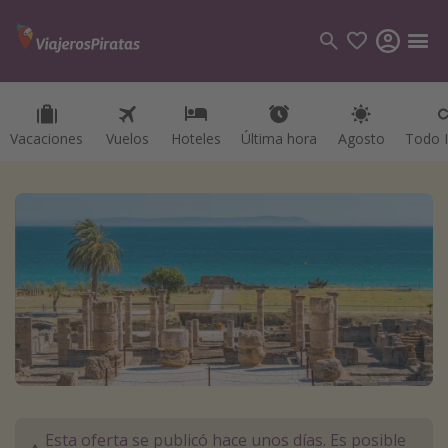
Vacaciones
Vuelos
Hoteles
Última hora
Agosto
Todo I
Categorías
Vuelos
Hoteles
Viajes
Cruceros
Destinos
Todos los destinos
Tenerife
Esta oferta se publicó hace unos días. Es posible
Grecia