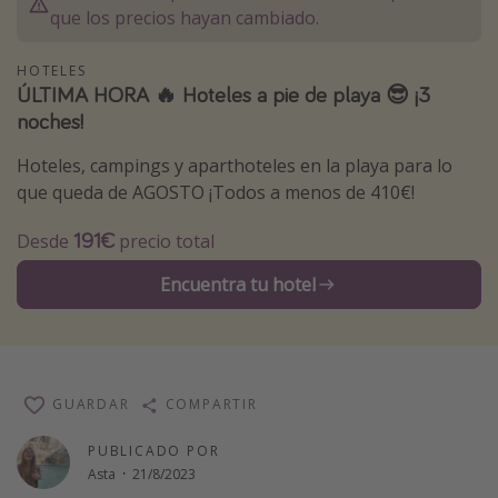
que los precios hayan cambiado.
Marruecos
Islas Baleares
HOTELES
ÚLTIMA HORA 🔥 Hoteles a pie de playa 😎 ¡3
México
noches!
Tailandia
Hoteles, campings y aparthoteles en la playa para lo
Maldivas
que queda de AGOSTO ¡Todos a menos de 410€!
Albania
191€
Desde
precio total
Inspiración para viajes
Encuentra tu hotel
Camping
Glamping
Viajes en tren
GUARDAR
COMPARTIR
Viajar sola como mujer
PUBLICADO POR
Ofertas para Vacaciones Activas
Asta
·
21/8/2023
Viajes en familia