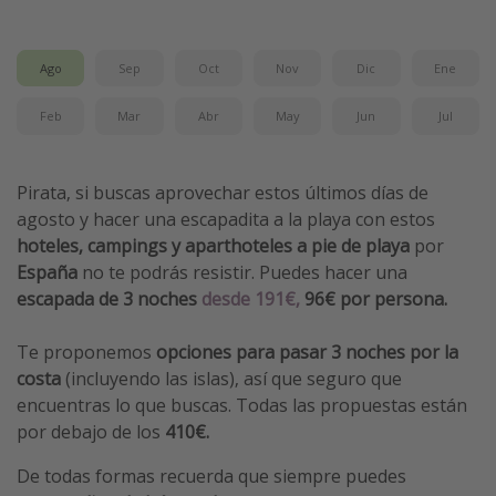
Vacaciones de Playa
Viajes para singles
Ago
Sep
Oct
Nov
Dic
Ene
Escapadas románticas
Feb
Mar
Abr
May
Jun
Jul
Más temas
Pirata, si buscas aprovechar estos últimos días de
Trabajar en el extranjero
agosto y hacer una escapadita a la playa con estos
Cruceros por el Mediterráneo
hoteles, campings y aparthoteles a pie de playa
por
España
no te podrás resistir. Puedes hacer una
Hoteles más hot de España
escapada de 3 noches
desde 191€,
96€ por persona.
Guía de equipaje de mano
Parques de atracciones
Te proponemos
opciones para pasar 3 noches por la
costa
(incluyendo las islas), así que seguro que
Viaja con musicales
encuentras lo que buscas. Todas las propuestas están
El Rey León el musical
por debajo de los
410€.
Harry Potter en Londres y otros destinos
De todas formas recuerda que siempre puedes
Eventos deportivos