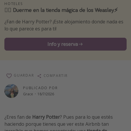
HOTELES
Vacaciones de Playa
🧙‍♀️ Duerme en la tienda mágica de los Weasley⚡️
Viajes para singles
¿Fan de Harry Potter? ¡Este alojamiento donde nada es
Escapadas románticas
lo que parece es para ti!
Más temas
Info y reserva
Trabajar en el extranjero
Cruceros por el Mediterráneo
Hoteles más hot de España
GUARDAR
COMPARTIR
Guía de equipaje de mano
PUBLICADO POR
Parques de atracciones
Grace
·
18/7/2026
Viaja con musicales
El Rey León el musical
¿Eres fan de
Harry Potter
? Pues para lo que estés
Harry Potter en Londres y otros destinos
haciendo porque tienes que ver este Airbnb tan
Eventos deportivos
increíble que hemos encontrado: una
tienda de