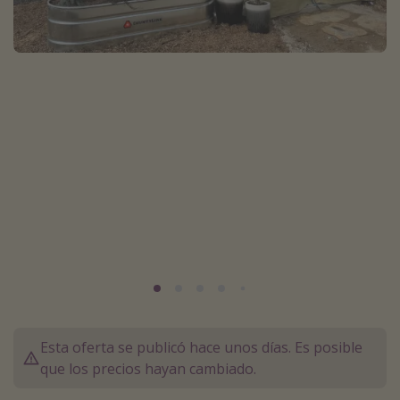
Marruecos
Islas Baleares
México
Tailandia
Maldivas
Albania
Inspiración para viajes
Camping
Glamping
Viajes en tren
Viajar sola como mujer
Esta oferta se publicó hace unos días. Es posible
Ofertas para Vacaciones Activas
que los precios hayan cambiado.
Viajes en familia