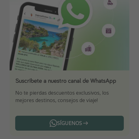
Suscríbete a nuestro canal de WhatsApp
Descarga nuestra app
¡Suscríbete a nuestro canal de Telegram!
No te pierdas descuentos exclusivos, los
Sé el primero en reservar nuestros chollazos
¡Recibe las mejores ofertas seleccionadas para
mejores destinos, consejos de viaje!
ti por nuestros expertos en viajes
SÍGUENOS
Telegram