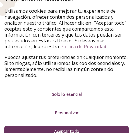
Nuestros mercados
Utilizamos cookies para mejorar tu experiencia de
PiratinViaggio
HolidayPirates
navegación, ofrecer contenidos personalizados y
VakantiePiraten
WakacyjniPiraci
analizar nuestro tráfico. Al hacer clic en ""Aceptar todo""
VoyagesPirates
Ferienpiraten
aceptas esto y consientes que compartamos esta
Urlaubspiraten
Urlaubspiraten
información con terceros y que tus datos puedan ser
TravelPirates
procesados en Estados Unidos. Si deseas más
información, lea nuestra
.
Nuestro grupo
Política de Privacidad
HolidayPirates Group
Puedes ajustar tus preferencias en cualquier momento.
Si te niegas, sólo utilizaremos las cookies esenciales y,
Conócenos mejor
Información legal
lamentablemente, no recibirás ningún contenido
personalizado.
Sobre ViajerosPiratas
Términos y condiciones
Empleo
Política de privacidad
Solo lo esencial
Prensa
Aviso legal
Personalizar
Partners
Gestionar servicios
Sostenibilidad
Aceptar todo