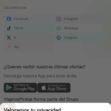
SÍGUENOS EN
Facebook
Instagram
TikTok
WhatsApp
X
Telegram
Rss
¿Quieres recibir nuestras últimas ofertas?
Descarga nuestra App para estar al día
ViajerosPiratas forma parte del Grupo
HolidayPirates
Valoramos tu privacidad