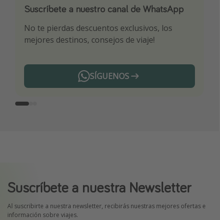
Suscríbete a nuestro canal de WhatsApp
Descarga nuestra app
¡Suscríbete a nuestro canal de Telegram!
No te pierdas descuentos exclusivos, los
Sé el primero en reservar nuestros chollazos
¡Recibe las mejores ofertas seleccionadas para
mejores destinos, consejos de viaje!
ti por nuestros expertos en viajes
SÍGUENOS
Telegram
Suscríbete a nuestra Newsletter
Al suscribirte a nuestra newsletter, recibirás nuestras mejores ofertas e
información sobre viajes.