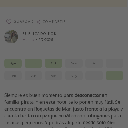
Vacaciones de Playa
Viajes para singles
GUARDAR
COMPARTIR
Escapadas románticas
PUBLICADO POR
Monica
·
2/7/2026
Más temas
Trabajar en el extranjero
Cruceros por el Mediterráneo
Ago
Sep
Oct
Nov
Dic
Ene
Hoteles más hot de España
Feb
Mar
Abr
May
Jun
Jul
Guía de equipaje de mano
Parques de atracciones
Siempre es buen momento para
desconectar en
Viaja con musicales
familia
, pirata. Y en este hotel te lo ponen muy fácil. Se
El Rey León el musical
encuentra en
Roquetas de Mar, justo frente a la playa
y
cuenta hasta con
parque acuático con toboganes
para
Harry Potter en Londres y otros destinos
los más pequeños. Y podrás alojarte
desde solo 46€
Eventos deportivos