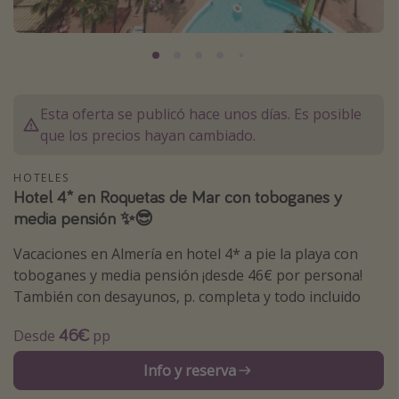
Marruecos
Islas Baleares
México
Tailandia
Esta oferta se publicó hace unos días. Es posible
que los precios hayan cambiado.
Maldivas
Albania
HOTELES
Hotel 4* en Roquetas de Mar con toboganes y
media pensión ✨😎
Inspiración para viajes
Camping
Vacaciones en Almería en hotel 4* a pie la playa con
toboganes y media pensión ¡desde 46€ por persona!
Glamping
También con desayunos, p. completa y todo incluido
Viajes en tren
46€
Desde
pp
Viajar sola como mujer
Ofertas para Vacaciones Activas
Info y reserva
Viajes en familia