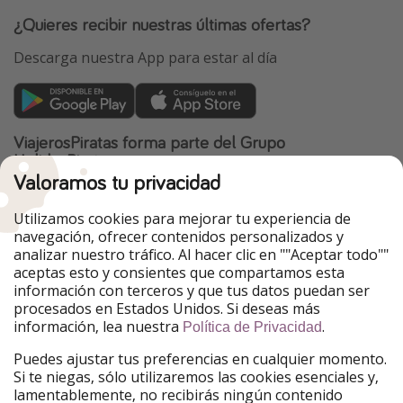
¿Quieres recibir nuestras últimas ofertas?
Descarga nuestra App para estar al día
ViajerosPiratas forma parte del Grupo
HolidayPirates
Valoramos tu privacidad
Nuestros mercados
Utilizamos cookies para mejorar tu experiencia de
PiratinViaggio
HolidayPirates
navegación, ofrecer contenidos personalizados y
VakantiePiraten
WakacyjniPiraci
analizar nuestro tráfico. Al hacer clic en ""Aceptar todo""
VoyagesPirates
Ferienpiraten
aceptas esto y consientes que compartamos esta
Urlaubspiraten
Urlaubspiraten
información con terceros y que tus datos puedan ser
TravelPirates
procesados en Estados Unidos. Si deseas más
información, lea nuestra
.
Nuestro grupo
Política de Privacidad
HolidayPirates Group
Puedes ajustar tus preferencias en cualquier momento.
Si te niegas, sólo utilizaremos las cookies esenciales y,
Conócenos mejor
Información legal
lamentablemente, no recibirás ningún contenido