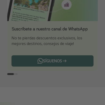
Suscríbete a nuestro canal de WhatsApp
Descarga nuestra app
¡Suscríbete a nuestro canal de Telegram!
No te pierdas descuentos exclusivos, los
Sé el primero en reservar nuestros chollazos
¡Recibe las mejores ofertas seleccionadas para
mejores destinos, consejos de viaje!
ti por nuestros expertos en viajes
SÍGUENOS
Telegram