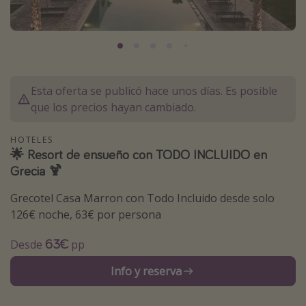
Marruecos
Islas Baleares
México
Tailandia
Esta oferta se publicó hace unos días. Es posible
Maldivas
que los precios hayan cambiado.
Albania
HOTELES
🌟 Resort de ensueño con TODO INCLUIDO en
Inspiración para viajes
Grecia 🍹
Camping
Grecotel Casa Marron con Todo Incluido desde solo
Glamping
126€ noche, 63€ por persona
Viajes en tren
63€
Desde
pp
Viajar sola como mujer
Info y reserva
Ofertas para Vacaciones Activas
Viajes en familia