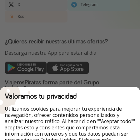
X
Telegram
Rss
¿Quieres recibir nuestras últimas ofertas?
Descarga nuestra App para estar al día
ViajerosPiratas forma parte del Grupo
HolidayPirates
Valoramos tu privacidad
Nuestros mercados
Utilizamos cookies para mejorar tu experiencia de
PiratinViaggio
HolidayPirates
navegación, ofrecer contenidos personalizados y
VakantiePiraten
WakacyjniPiraci
analizar nuestro tráfico. Al hacer clic en ""Aceptar todo""
VoyagesPirates
Ferienpiraten
aceptas esto y consientes que compartamos esta
Urlaubspiraten
Urlaubspiraten
información con terceros y que tus datos puedan ser
TravelPirates
procesados en Estados Unidos. Si deseas más