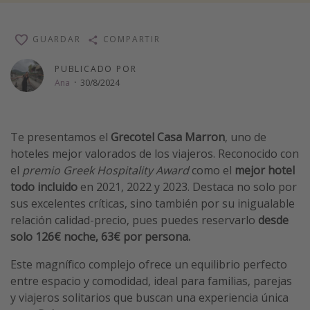
Vacaciones de Playa
Viajes para singles
GUARDAR
COMPARTIR
Escapadas románticas
PUBLICADO POR
Ana
·
30/8/2024
Más temas
Trabajar en el extranjero
Te presentamos el
Grecotel Casa Marron
, uno de
Cruceros por el Mediterráneo
hoteles mejor valorados de los viajeros. Reconocido con
el
premio Greek Hospitality Award
como el
mejor hotel
Hoteles más hot de España
todo incluido
en 2021, 2022 y 2023. Destaca no solo por
Guía de equipaje de mano
sus excelentes críticas, sino también por su inigualable
Parques de atracciones
relación calidad-precio, pues puedes reservarlo
desde
solo 126€ noche, 63€ por persona.
Viaja con musicales
El Rey León el musical
Este magnífico complejo ofrece un equilibrio perfecto
entre espacio y comodidad, ideal para familias, parejas
Harry Potter en Londres y otros destinos
y viajeros solitarios que buscan una experiencia única
Eventos deportivos