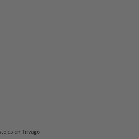
escojas en
Trivago
.