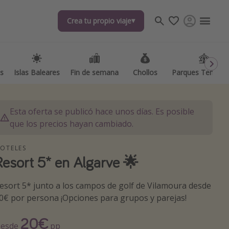
Crea tu propio viaje
Crea tu propio viaje
as
as
Islas Baleares
Islas Baleares
Fin de semana
Fin de semana
Chollos
Chollos
Parques Temátic
Parques Temátic
Esta oferta se publicó hace unos días. Es posible
que los precios hayan cambiado.
OTELES
Resort 5* en Algarve 🌟
os destinos
esort 5* junto a los campos de golf de Vilamoura desde
0€ por persona ¡Opciones para grupos y parejas!
20€
esde
pp