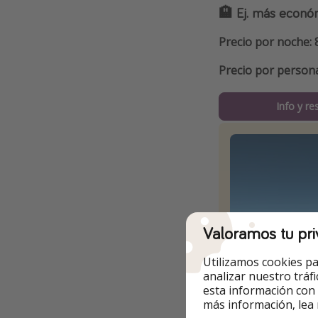
🏨 Ej. más econó
Precio por noche: 
Precio por person
Info y re
Valoramos tu pri
Utilizamos cookies pa
analizar nuestro tráf
esta información con
más información, lea