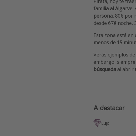
Pirata, hoy te tra
familia al Algarve
.
persona,
80€ por n
desde 67€ noche, 3
Esta zona está en 
menos de 15 minut
Verás ejemplos de
embargo, siempre e
búsqueda
al abrir
A destacar
Lujo