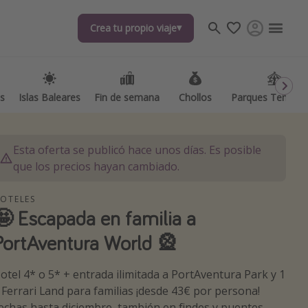
Crea tu propio viaje
Crea tu propio viaje
as
as
Islas Baleares
Islas Baleares
Fin de semana
Fin de semana
Chollos
Chollos
Parques Temátic
Parques Temátic
Esta oferta se publicó hace unos días. Es posible
que los precios hayan cambiado.
OTELES
🤩 Escapada en familia a
os destinos
PortAventura World 🎡
otel 4* o 5* + entrada ilimitada a PortAventura Park y 1
 Ferrari Land para familias ¡desde 43€ por persona!
echas hasta diciembre, también en findes y puentes