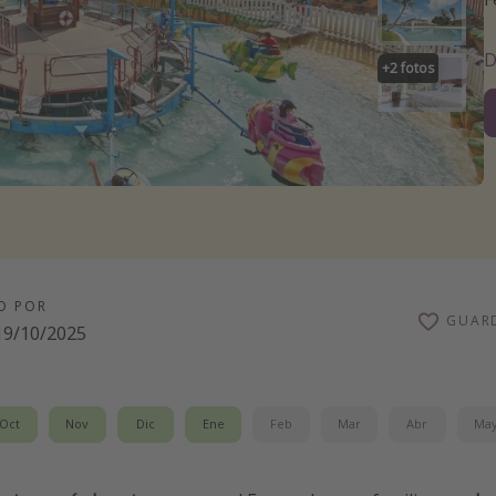
D
+
2
fotos
O POR
GUAR
19/10/2025
Oct
Nov
Dic
Ene
Feb
Mar
Abr
Ma