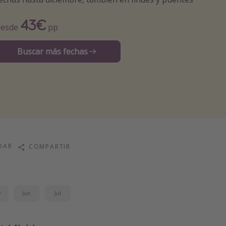
43€
esde
pp
Buscar más fechas
DAR
COMPARTIR
y
Jun
Jul