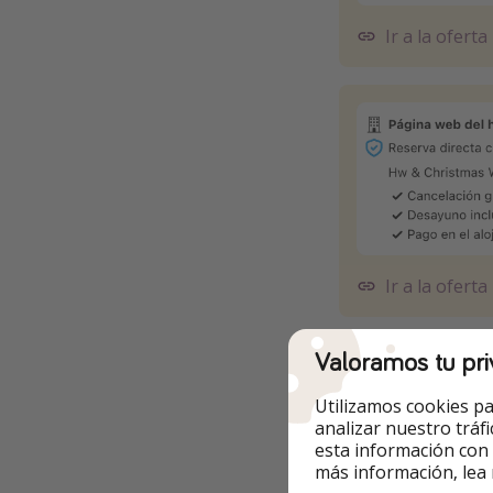
Ir a la oferta
Ir a la oferta
Valoramos tu pri
Utilizamos cookies pa
Otras opcione
analizar nuestro tráf
esta información con
más información, lea
✅ Las fechas son