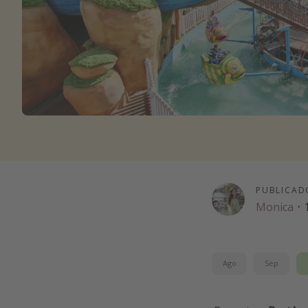
PUBLICAD
Monica
·
Ago
Sep