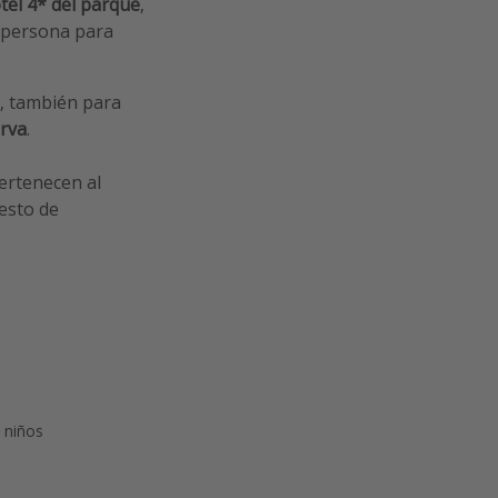
tel 4* del parque
,
persona para
, también para
erva
.
pertenecen al
esto de
a niños