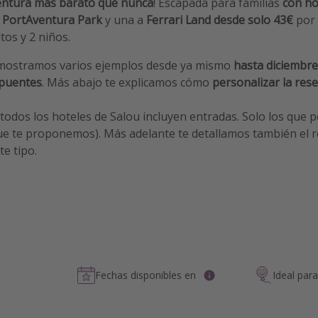
ntura más barato que nunca
! Escapada para familias
con ho
a PortAventura Park
y una a
Ferrari Land
desde solo 43€
por 
tos y 2 niños.
 mostramos varios ejemplos desde ya mismo
hasta diciembre
 puentes
. Más abajo te explicamos cómo
personalizar la res
 todos los hoteles de Salou incluyen entradas. Solo los que 
ue te proponemos). Más adelante te detallamos también el r
te tipo.
Fechas disponibles en
Ideal par