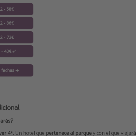
12 - 58€
12 - 86€
12 - 73€
2 - 43€ ✅
 fechas ➕
icional
jarás?
ver 4*
. Un hotel que
pertenece al parque
y con el que viajar