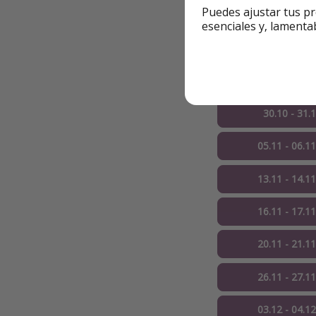
Puedes ajustar tus pr
✅ El
precio es por
esenciales y, lamenta
🔸 Ej. de 1 noche
26.10 - 27.
30.10 - 31.
05.11 - 06.1
13.11 - 14.1
16.11 - 17.1
20.11 - 21.1
26.11 - 27.1
03.12 - 04.1