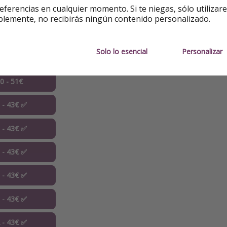
eferencias en cualquier momento. Si te niegas, sólo utilizar
 persona
en
habitación cuádruple.
blemente, no recibirás ningún contenido personalizado.
Solo lo esencial
Personalizar
10 - 52€
10 - 51€
1 - 43€ ✅
1 - 43€ ✅
1 - 43€ ✅
1 - 43€ ✅
1 - 43€ ✅
2 - 43€ ✅