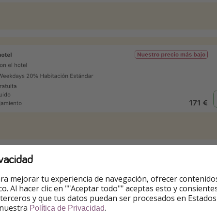
vacidad
ra mejorar tu experiencia de navegación, ofrecer contenido
s
ico. Al hacer clic en ""Aceptar todo"" aceptas esto y consie
 terceros y que tus datos puedan ser procesados en Estados
 nuestra
.
ejemplos
.
Puedes cambiarlas
.
Política de Privacidad