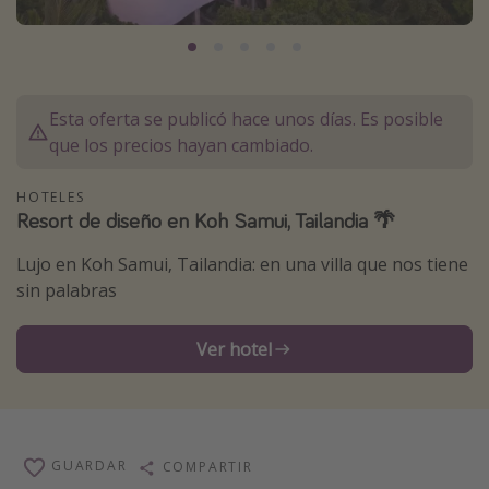
Marruecos
Islas Baleares
México
Esta oferta se publicó hace unos días. Es posible
Tailandia
que los precios hayan cambiado.
Maldivas
HOTELES
Albania
Resort de diseño en Koh Samui, Tailandia 🌴
Lujo en Koh Samui, Tailandia: en una villa que nos tiene
Inspiración para viajes
sin palabras
Camping
Glamping
Ver hotel
Viajes en tren
Viajar sola como mujer
Ofertas para Vacaciones Activas
GUARDAR
COMPARTIR
Viajes en familia