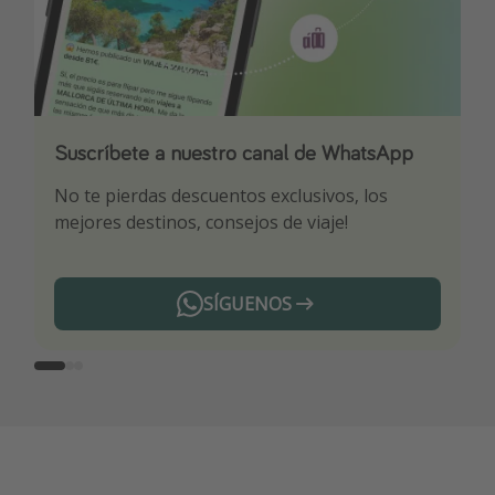
Suscríbete a nuestro canal de WhatsApp
Descarga nuestra app
¡Suscríbete a nuestro canal de Telegram!
No te pierdas descuentos exclusivos, los
Sé el primero en reservar nuestros chollazos
¡Recibe las mejores ofertas seleccionadas para
mejores destinos, consejos de viaje!
ti por nuestros expertos en viajes
SÍGUENOS
Telegram