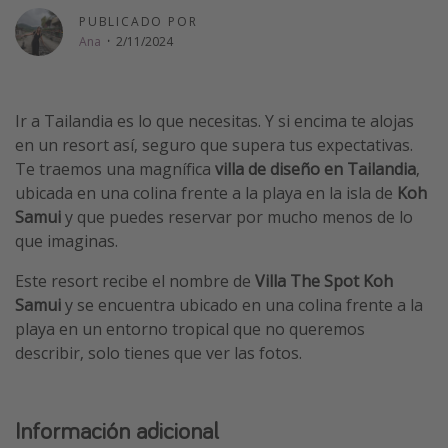
PUBLICADO POR
Vacaciones de Playa
Ana
·
2/11/2024
Viajes para singles
Escapadas románticas
Ir a Tailandia es lo que necesitas. Y si encima te alojas
en un resort así, seguro que supera tus expectativas.
Más temas
Te traemos una magnífica
villa de diseño en Tailandia
,
Trabajar en el extranjero
ubicada en una colina frente a la playa en la isla de
Koh
Samui
y que puedes reservar por mucho menos de lo
Cruceros por el Mediterráneo
que imaginas.
Hoteles más hot de España
Este resort recibe el nombre de
Villa The Spot Koh
Guía de equipaje de mano
Samui
y se encuentra ubicado en una colina frente a la
Parques de atracciones
playa en un entorno tropical que no queremos
Viaja con musicales
describir, solo tienes que ver las fotos.
El Rey León el musical
Harry Potter en Londres y otros destinos
Información adicional
Eventos deportivos