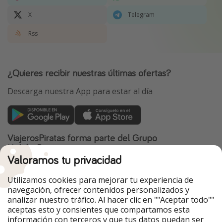
X
Telegram
Rss
¿Quieres recibir nuestras últimas ofertas?
Descarga nuestra App para estar al día
ViajerosPiratas forma parte del Grupo
HolidayPirates
Valoramos tu privacidad
Nuestros mercados
Utilizamos cookies para mejorar tu experiencia de
PiratinViaggio
HolidayPirates
navegación, ofrecer contenidos personalizados y
VakantiePiraten
WakacyjniPiraci
analizar nuestro tráfico. Al hacer clic en ""Aceptar todo""
VoyagesPirates
Ferienpiraten
aceptas esto y consientes que compartamos esta
Urlaubspiraten
Urlaubspiraten
información con terceros y que tus datos puedan ser
TravelPirates