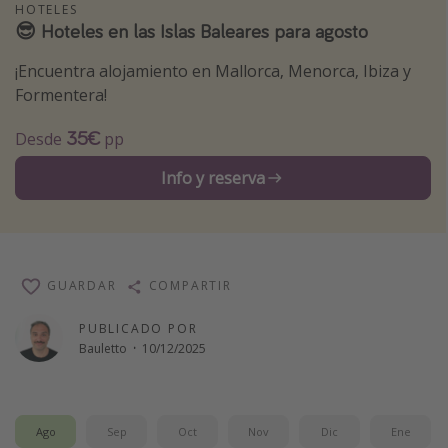
HOTELES
Vacaciones de Playa
😎 Hoteles en las Islas Baleares para agosto
Viajes para singles
¡Encuentra alojamiento en Mallorca, Menorca, Ibiza y
Escapadas románticas
Formentera!
35€
Desde
pp
Más temas
Info y reserva
Trabajar en el extranjero
Cruceros por el Mediterráneo
Hoteles más hot de España
Guía de equipaje de mano
GUARDAR
COMPARTIR
Parques de atracciones
PUBLICADO POR
Viaja con musicales
Bauletto
·
10/12/2025
El Rey León el musical
Harry Potter en Londres y otros destinos
Ago
Sep
Oct
Nov
Dic
Ene
Eventos deportivos