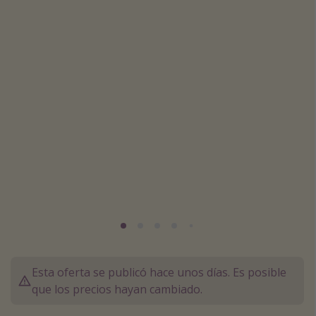
Marruecos
Islas Baleares
México
Tailandia
Maldivas
Albania
Inspiración para viajes
Camping
Glamping
Viajes en tren
Viajar sola como mujer
Esta oferta se publicó hace unos días. Es posible
que los precios hayan cambiado.
Ofertas para Vacaciones Activas
Viajes en familia