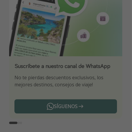
Suscríbete a nuestro canal de WhatsApp
Descarga nuestra app
¡Suscríbete a nuestro canal de Telegram!
No te pierdas descuentos exclusivos, los
Sé el primero en reservar nuestros chollazos
¡Recibe las mejores ofertas seleccionadas para
mejores destinos, consejos de viaje!
ti por nuestros expertos en viajes
SÍGUENOS
Telegram