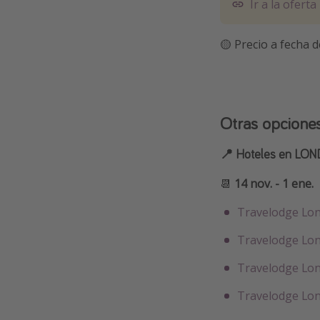
Ir a la oferta
🟡 Precio a fecha d
Otras opcione
📍 Hoteles en LO
📆
14 nov. - 1 ene.
Travelodge Lo
Travelodge Lon
Travelodge Lon
Travelodge Lon