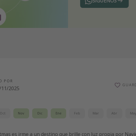
SÍGUENOS
Telegram
O POR
GUAR
/11/2025
Oct
Nov
Dic
Ene
Feb
Mar
Abr
Ma
istmas es irme a un destino que brille con luz propia por Nav