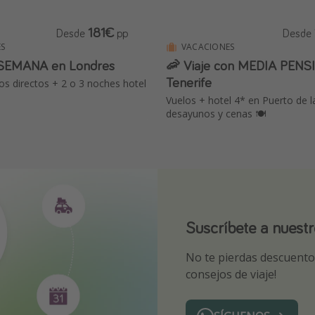
181€
Desde
pp
Desde
S
VACACIONES
 SEMANA en Londres
🦐 Viaje con MEDIA PENS
Tenerife
los directos + 2 o 3 noches hotel
Vuelos + hotel 4* en Puerto de l
desayunos y cenas 🍽️
Suscríbete a nuest
¡Suscríbete a nuest
Descarga nuestra 
No te pierdas descuentos
¡Recibe las mejores ofer
Sé el primero en reserva
consejos de viaje!
expertos en viajes