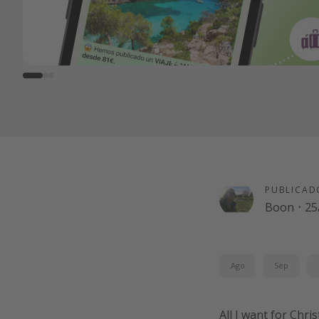
PUBLICAD
Boon
·
25
Ago
Sep
All I want for Chr