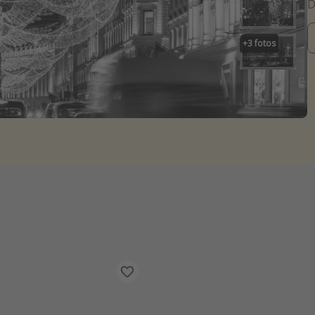
D
+
3
fotos