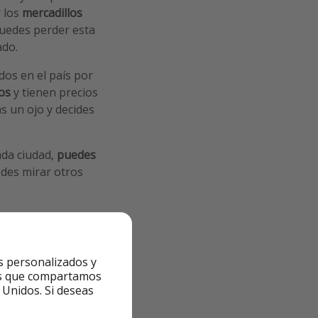
r los
mercadillos
puedes perder esta
do.
dos en el país por
os
y tienen precios
s un ojo y decides
ada ciudad,
puedes
edes mirar otros
s personalizados y
ntes que compartamos
 Unidos. Si deseas
escojas en
trivago
.