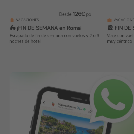
126€
Desde
pp
VACACIONES
VACACIONE
🛵 ¡FIN DE SEMANA en Roma!
🎡 FIN DE
Escapada de fin de semana con vuelos y 2 o 3
Viaje con vue
noches de hotel
muy céntrico