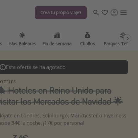
Crea tu propio viaje
Crea tu propio viaje
as
as
Islas Baleares
Islas Baleares
Fin de semana
Fin de semana
Chollos
Chollos
Parques Temátic
Parques Temátic
Esta oferta se ha agotado
OTELES
🎄 Hoteles en Reino Unido para
visitar los Mercados de Navidad 🌟
os destinos
lójate en Londres, Edimburgo, Mánchester o Inverness
esde 34€ la noche, ¡17€ por persona!