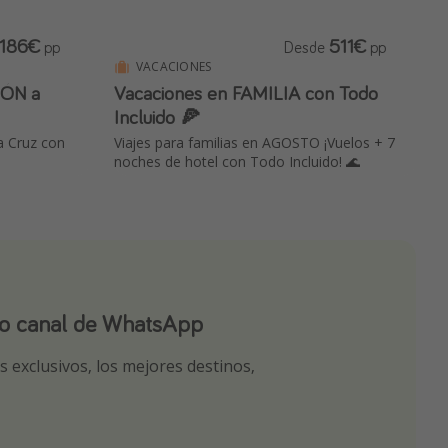
186€
511€
pp
Desde
pp
VACACIONES
IÓN a
Vacaciones en FAMILIA con Todo
Incluido 🍕
a Cruz con
Viajes para familias en AGOSTO ¡Vuelos + 7
noches de hotel con Todo Incluido! 🌊
ro canal de WhatsApp
ro canal de Telegram!
app
 exclusivos, los mejores destinos,
tas seleccionadas para ti por nuestros
r nuestros chollazos