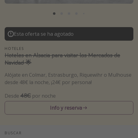
Marruecos
Islas Baleares
México
Esta oferta se ha agotado
Tailandia
Maldivas
HOTELES
Hoteles en Alsacia para visitar los Mercados de
Albania
Navidad 🌟
Alójate en Colmar, Estrasburgo, Riquewihr o Mulhouse
Inspiración para viajes
desde 48€ la noche, ¡24€ por persona!
Camping
48€
Desde
por noche
Glamping
Viajes en tren
Info y reserva
Viajar sola como mujer
Ofertas para Vacaciones Activas
BUSCAR
Viajes en familia