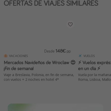
OFERTAS DE VIAJES SIMILARES
Vacaciones de Playa
Viajes para singles
Escapadas románticas
Más temas
Trabajar en el extranjero
148€
Desde
pp
Cruceros por el Mediterráneo
VACACIONES
VUELOS
Mercados Navideños de Wroclaw 😍
⚡️ Vuelos exprés:
Hoteles más hot de España
¡Fin de semana!
en un día ⚡️
Guía de equipaje de mano
Viaje a Breslavia, Polonia, en fin de semana,
Vuela por la mañana
Parques de atracciones
con vuelos + 2 noches en hotel 4*
Roma, Lisboa, Mallo
Viaja con musicales
El Rey León el musical
Harry Potter en Londres y otros destinos
Eventos deportivos