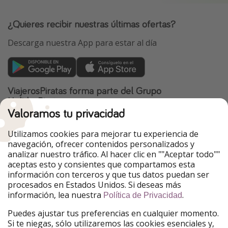
¿Quieres recibir nuestras últimas ofertas?
Descarga nuestra App para estar al día
ViajerosPiratas forma parte del Grupo
HolidayPirates
Valoramos tu privacidad
Nuestros mercados
Utilizamos cookies para mejorar tu experiencia de
PiratinViaggio
HolidayPirates
navegación, ofrecer contenidos personalizados y
VakantiePiraten
WakacyjniPiraci
analizar nuestro tráfico. Al hacer clic en ""Aceptar todo""
VoyagesPirates
Ferienpiraten
aceptas esto y consientes que compartamos esta
Urlaubspiraten
Urlaubspiraten
información con terceros y que tus datos puedan ser
TravelPirates
procesados en Estados Unidos. Si deseas más
información, lea nuestra
.
Nuestro grupo
Política de Privacidad
HolidayPirates Group
Puedes ajustar tus preferencias en cualquier momento.
Si te niegas, sólo utilizaremos las cookies esenciales y,