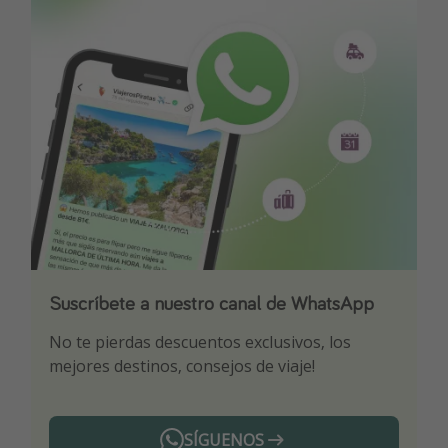
Suscríbete a nuestro canal de WhatsApp
Descarga nuestra app
¡Suscríbete a nuestro canal de Telegram!
No te pierdas descuentos exclusivos, los
Sé el primero en reservar nuestros chollazos
¡Recibe las mejores ofertas seleccionadas para
mejores destinos, consejos de viaje!
ti por nuestros expertos en viajes
SÍGUENOS
Telegram